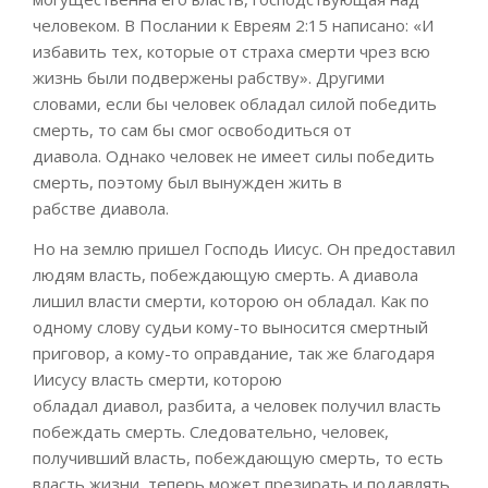
человеком. В Послании к Евреям 2:15 написано: «И
избавить тех, которые от страха смерти чрез
всю
жизнь были подвержены рабству». Другими
словами, если бы человек обладал силой победить
смерть, то сам бы смог освободиться от
диавола.
Однако
человек не имеет
силы
победить
смерть
, поэтому
был
вынужден жить в
рабстве
диавола.
Но на землю пришел Господь Иисус.
Он
предоставил
людям власть, побеждающую
смерть.
А диавола
лишил власти смерти, которою он обладал.
Как по
одному слову судьи кому-то выносится смертный
приговор, а кому-то оправдание,
так
же
благодаря
Иисусу
власть смерти, которою
обладал
диавол,
разбита,
а ч
еловек получил власть
побеждать
смерть
. Следовательно,
человек
,
получивший власть, побеждающую смерть, то есть
власть жизни,
теперь
может презирать и подавлять