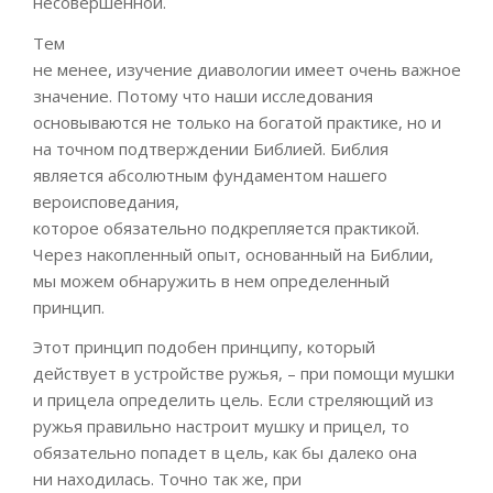
несовершенной.
Тем
не
менее,
изучение
диавологии
имеет
очень
важное
значение
. Потому что н
аши исследования
основываются не только на богатой практике, но и
на точном подтверждении Библией. Библия
является абсолютным фундаментом нашего
вероисповедания,
которое
обязательно
подкрепляется практикой.
Через
накопленный
опыт, основанный на Библии,
мы можем обнару
жить в нем определенный
принцип
.
Этот
принцип
подобен принципу
, который
действует в устройстве ружья, – при помощи мушки
и прицела определить цель. Если стреляющий из
ружья правильно настроит мушку и прицел, то
обязательно попа
дет в цель, как бы далеко она
ни
находилась. Точно так же, при