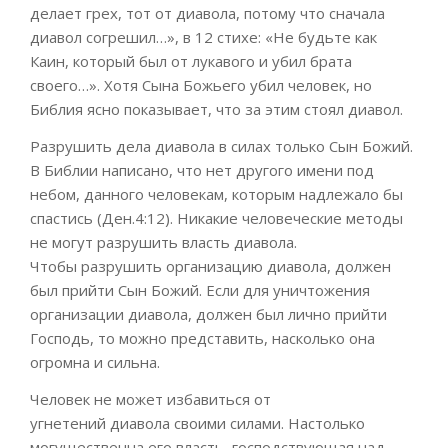
делает грех, тот от диавола, потому что сначала
диавол согрешил…», в 12 стихе: «Не будьте как
Каин, который был от лукавого и уб
ил брата
своего…». Хотя
Сына Божьего
убил
ч
еловек
, но
Библия ясно показывает, что за этим стоял диавол.
Разрушить дела диавола в силах только Сын Божий.
В Библии написано, что нет другого имени под
небом, данного человекам, которым надлежало бы
спастись (Ден
.4:12). Никакие человеческие методы
не могут разрушить власть диавола.
Чтобы
разрушить организацию диавола, должен
был прийти Сын Божий.
Если для уничтожения
организации диавола, должен был лично прийти
Господь, то можно представить, насколько она
огромна и сильна
.
Человек не может
из
бавиться от
угнетений
диавола
своими силами
. Н
астоль
ко
могуществен
на его власть, господствующая над