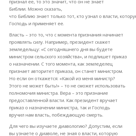
признал ее, то это значит, что он не знает
Библии.
Можно
сказать,
что
Библию
знает
только
тот
,
кто
у
зна
л
о
власти,
котор
Господь и применяет ее
.
В
ласть
– это то, что с
момента признания начинает
проявлять силу. Например, президент скажет
земледельцу: «С сегодняшнего дня вы будете
министром сельского хозяйства», и подпишет приказ
о назначении. С того момента
,
как земледелец
признает авторитет приказа, он станет министром.
Но если
он
откажется: «Какой из меня министр?
Этого н
е может быть!» – то не сможет
использовать
полномочия м
инистра. Вера – это признание
предоставленной
власти
. Как президент вручает
п
риказ о назначении
министра, так
и
Господь
вручи
л
нам власть, побеждающую смерть.
Для чего вы изучаете
диавологию
? Допустим, если
вы узнаете о диаволе, не зная о власти, которую