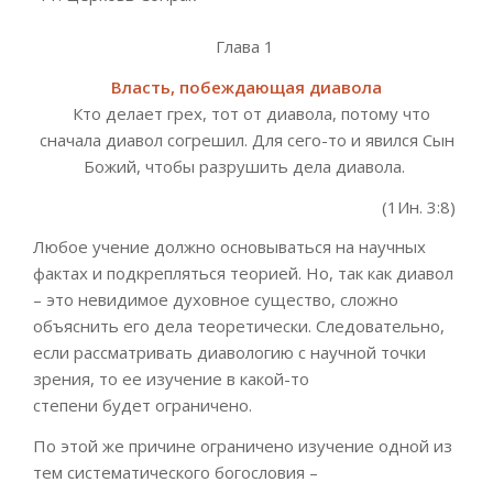
Глава 1
Власть, побеждающая диавола
Кто делает грех, тот от диавола, потому что
сначала диавол согрешил. Для сего-то и явился Сын
Божий, чтобы разрушить дела диавола
.
(1Ин. 3:8)
Любое учение должно
основываться на научных
фактах
и подкрепляться теорией
. Но, так как диавол
– э
то невидимое духовное существо,
сложно
объяснить его дела теоретически. Следовательно,
если рассматривать
диавологию
с научной точки
зрения, то ее изучение
в какой-то
степени
будет
ограниче
но.
По этой же причине ограничено изучение одной из
тем систематического богос
ловия –