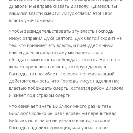
диавола. Мы вправе сказать диаволу: «Диавол, ты
лишился власти
смерти
! Иисус о
гласил это
!
Твоя
власть уничтожена!
»
Чтобы засвидетельствовать эту власть
Господь
Иисус
отправил Духа Святого
. Дух Святой сходит на
тех, кто признает эту власть, и пребуде
т с ними
навсегда.
Благодаря этому
мы навеки стали
обладателями власти побеждать смерть. Но кто не
желает признавать власть, которую даровал
Господь, тот погибнет. Человек, не признающий
действительность, что Господь Иисус наделил нас
властью побеждать смерть, остается рабом диавола
и живет под страхом смерти.
Что означает знать Библию
? Много раз читать
Библию?
Сколько бы раз человек ни перечитывал
Библию, но если он не узнал о власти, которой
Господь наделил верующих, или узнал, но не