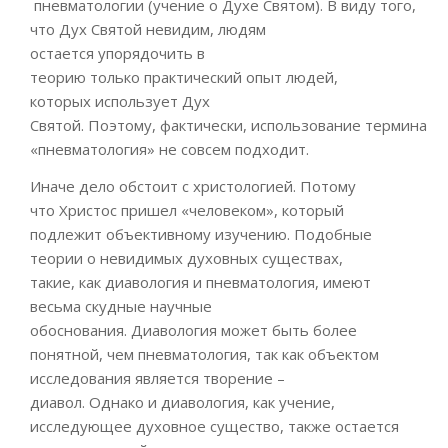
пневматологии
(учение о Духе Святом)
.
В виду того,
что
Д
ух Святой невидим,
людям
остается
упорядочить в
теорию
только
практический опыт
людей,
которых
использует
Дух
Святой
.
Поэтому
,
ф
актически,
использование
термин
а
«
пневматология
»
не
совсем
подходит.
Иначе дело обстоит с
христологией
.
Потому
что
Христос пришел «человеком», который
подлежит объективному изучению. Подобные
теории о нев
идимых духовных существах,
такие,
как
диавология
и
пневматология
, имеют
весьма скудн
ые научные
обоснования.
Д
иавология
может быть более
понятной, чем
пневматология
, так как объектом
исследования является творение –
диавол.
Однако
и
диавология
,
как
учение,
исследующее
духовное с
ущество,
также
остается