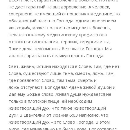
не дает гарантий на выздоровление. А человек,
совершено не имеющий отношения к медицине, но
обладающий властью Господа
,
одним повелением
«выходи!», может полностью исцелить болезнь,
не
важно
к какому медицинскому профилю она
относятся: гинекология, терапия, хирургия и т.д.
Такие дела
невозможны без власти Господа. Мы
должны признавать великую власть Господа.
Свет, жизнь, истина находятся в Слове. Там, где нет
Слова, существуют лишь тьма, смерть, ложь. Там,
где
появляется
Слово
,
там
тьма, смерть и
ложь
отступают.
Бог сделал Адама живой душой и
дал ему
Божье слово
. Живая душа нуждается не
только в плотской пище, ей необходим
животворящий дух. Что
такое
животворящий
дух?
В
Евангелии
от Иоанна 6:63 написано, что
ж
ивотворящий дух – это Слово Господа
. В этом
мире, где изначально не было Слова, Бог сотворил