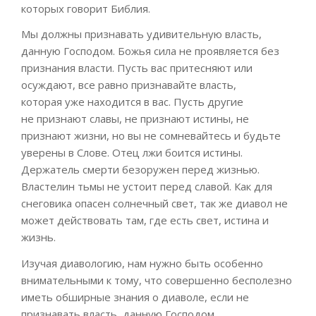
которых говорит Библия.
Мы должны признавать удивительную власть,
данную Господом. Божья сила не проявляется без
признания власти. Пусть вас притесняют или
осуждают,
все равно
признавайте власть,
которая
уже
находится в вас. Пусть другие
не
признают славы, не признают истины, не
признают жизни, но вы не сомневайтесь и будьте
уверены в Слове. Отец
лжи боится истины.
Держатель смерти безоружен перед жизнью.
Властелин тьмы не устоит перед славой. Как для
снеговика опасен солнечный свет, так же диавол не
может действовать там, где есть свет, истина и
жизнь.
Изучая
диавологию
, нам нужно быть особенно
внимательными к тому, что совершенно бесполезно
иметь обширные знания о диаволе, если не
признавать власть, данную Господом.