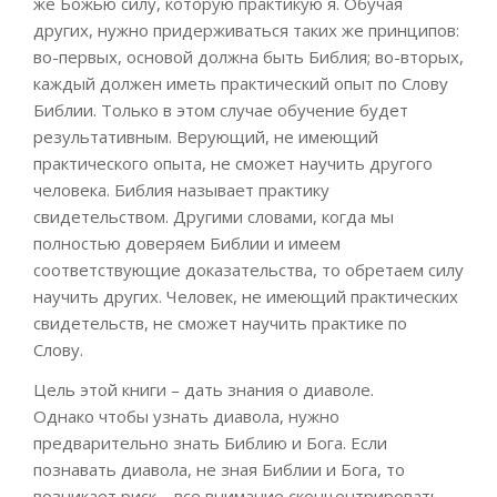
же Божью силу,
которую практикую
я. Обучая
других
,
нужно придерживаться таких же принципов:
во-первых, основой должна быть Библия; во-вторых,
каждый должен иметь практический опыт по Слову
Библии. Только в этом случае обучение будет
результативным. Верующий, не имеющий
практического опыта, не сможет научить другого
человека. Библия называет практику
свидетельством. Другими словами, когда мы
полностью доверяем Библии и имеем
соответствующие до
казательства, то обретаем силу
нау
чить других. Человек, не имеющий практических
свидетельств, не сможет научить практике по
Слову.
Цель этой книги
– дать знания о диаволе.
Однако
чтобы узнать диа
вола, нужно
предварительно знать Библию и Бога. Если
познавать диавола, не зная Библии и Бога, то
возникает риск – все внимание сконцентрировать