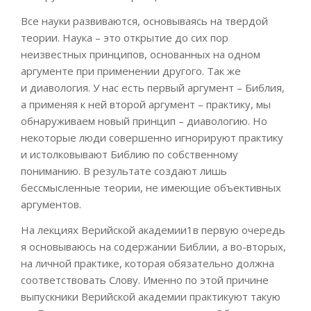
Все науки развиваются, основываясь на твердой
теории. Наука – это открытие до сих пор
неизвестных принципов, основанных на одном
аргумент
е при применении другого. Т
ак же
и
диавология
. У нас есть первый аргумент – Библия,
а применяя к ней второй аргумент – практику, мы
обнаруживаем новый принцип –
диавологию
. Но
некоторые люди совершенно игнорируют практику
и истолковывают Библию по собственному
пониманию. В результате создают лишь
бессмысленные теории, не имеющие объективных
аргументов.
На лекциях
Верийской
академии
1
в первую очередь
я
основываюсь на содержании Библии, а во-вторых,
на
личной
практике, которая обязательно должна
соответствовать Слову. Именно по этой причине
выпускники
Верийской
академии практикуют такую