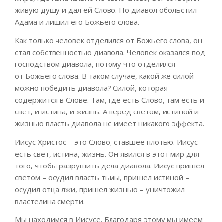
живую душу и дал ей Слово.
Но диавол обольстил
Адама и лишил его Божьего
слова
.
Как только человек отделился от Божьего
слова
,
он
стал
собственностью
диавола
.
Ч
еловек оказался под
господством диавола, потому ч
то отделился
от
Божьего
слова
. В таком случае,
какой же силой
можно победи
ть
диавола?
Силой, которая
содержится в
Слове.
Там, г
де
есть
Слово, там есть и
свет, и истина, и жизнь.
А перед светом, истиной и
жизнью власть диавола не имеет
никакого эффекта
.
Иисус Христос – это Слово, ставшее плотью. Иисус
есть свет, истина, жизнь.
Он
явился в этот мир для
того,
чтобы разрушить дела
диавола. Иисус
пришел
светом – осудил власть тьмы, пришел истиной –
осудил отца лжи, пришел жизнью – уничтожил
властелина смерти.
Мы находимся в Иисусе. Благодаря этому мы имеем