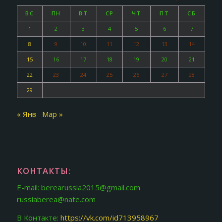
ВС
ПН
ВТ
СР
ЧТ
ПТ
СБ
1
2
3
4
5
6
7
8
9
10
11
12
13
14
15
16
17
18
19
20
21
22
23
24
25
26
27
28
29
« Янв
Мар »
КОНТАКТЫ:
E-mail: berearussia2015@gmail.com
russiaberea@nate.com
В Контакте:
https://vk.com/id713958967