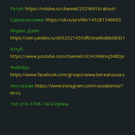
Рутуб:
https://rutube.ru/channel/25256916/about/
Одноклассники:
https://ok.ru/profile/145281546893
Яндекс Дзен:
https://zen.yandex.ru/id/62327455dfb5ea6bd6b08d31
Ютуб:
https://www.youtube.com/channel/UCHrXAWxq5MlDJoY87f
Фейсбук:
https://www.facebook.com/groups/www.berearussia.org/
Инстаграм:
https://www.instagram.com/russiaberea/?
hl=ru
тел: 010-6708-7424 Ирина