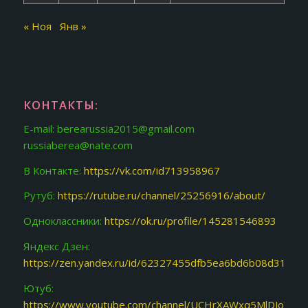
« Ноя
Янв »
КОНТАКТЫ:
E-mail: berearussia2015@gmail.com
russiaberea@nate.com
В Контакте:
https://vk.com/id713958967
Рутуб:
https://rutube.ru/channel/25256916/about/
Одноклассники:
https://ok.ru/profile/145281546893
Яндекс Дзен:
https://zen.yandex.ru/id/62327455dfb5ea6bd6b08d31
Ютуб:
https://www.youtube.com/channel/UCHrXAWxq5MlDJoY87f