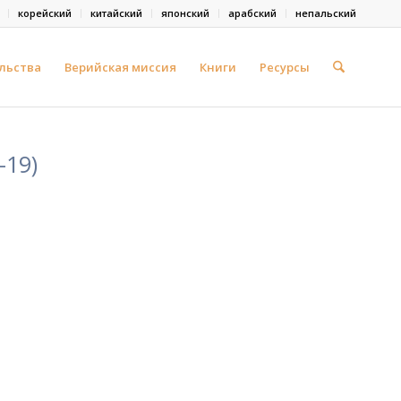
корейский
китайский
японский
арабский
непальский
льства
Верийская миссия
Книги
Ресурсы
-19)