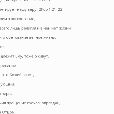
нтирует нашу веру (2Кор.1:21-22).
ерим в воскресение,
всего лишь религия и в ней нет жизни.
это обетование вечное жизни.
ил,
адлежат Ему, тоже оживут.
кресение
– это Божий завет,
рующим.
 веры.
учил прощение грехов, оправдан,
а Отцом,