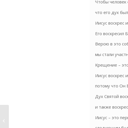
Чтобы человек 
что его дух был
Иисус воскрес 
Его воскресил Б
Верою в это соб
мы стали участ
Крещение – это
Иисус воскрес 
потому что Он
Дух Святой воск
и также воскре
29 марта 2015
Иисус – это пер
Получите
благословение
следующим буде