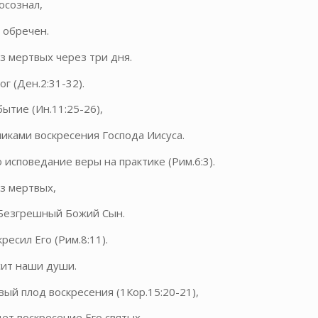
осознал,
 обречен.
из мертвых через три дня.
ог (Ден.2:31-32).
ытие (Ин.11:25-26),
никами воскресения Господа Иисуса.
 исповедание веры на практике (Рим.6:3).
из мертвых,
 Безгрешный Божий Сын.
ресил Его (Рим.8:11).
сит наши души.
вый плод воскресения (1Кор.15:20-21),
т воскресение Его святых.