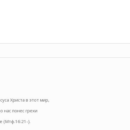
)
суса Христа в этот мир,
о нас понес грехи
е (Мтф.16:21-).