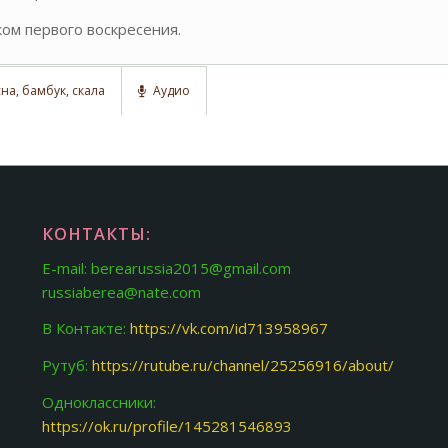
ком первого воскресения.
на, бамбук, скала
Аудио
КОНТАКТЫ:
E-mail: berearussia2015@gmail.com
russiaberea@nate.com
В Контакте:
https://vk.com/id713958967
Рутуб:
https://rutube.ru/channel/25256916/about/
Одноклассники:
https://ok.ru/profile/145281546893