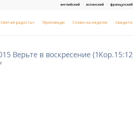
английский
испанский
французский
-Святая радость»
Проповеди
Слово на неделю
Свидете
015 Верьте в воскресение (1Кор.15:12
г