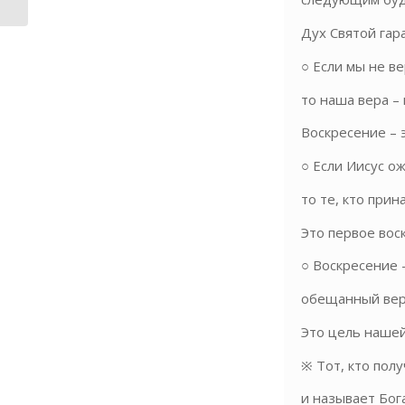
верою
Дух Святой гара
○ Если мы не в
то наша вера – 
Воскресение – 
○ Если Иисус ож
то те, кто прин
Это первое вос
○ Воскресение 
обещанный ве
Это цель нашей
※ Тот, кто пол
и называет Бог