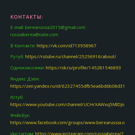
КОНТАКТЫ:
E-mail: berearussia2015@gmail.com
russiaberea@nate.com
В Контакте:
https://vk.com/id713958967
Рутуб:
https://rutube.ru/channel/25256916/about/
Одноклассники:
https://ok.ru/profile/145281546893
Яндекс Дзен:
https://zen.yandex.ru/id/62327455dfb5ea6bd6b08d31
Ютуб:
https://www.youtube.com/channel/UCHrXAWxq5MlDJoY87f
Фейсбук:
https://www.facebook.com/groups/www.berearussia.org/
Инстаграм:
https://www.instagram.com/russiaberea/?