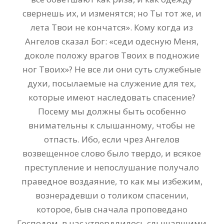
свернешь их, и изменятся; но Ты тот же, и
лета Твои не кончатся». Кому когда из
Ангелов сказал Бог: «седи одесную Меня,
доколе положу врагов Твоих в подножие
ног Твоих»? Не все ли они суть служебные
духи, посылаемые на служение для тех,
которые имеют наследовать спасение?
Посему мы должны быть особенно
внимательны к слышанному, чтобы не
отпасть. Ибо, если чрез Ангелов
возвещенное слово было твердо, и всякое
преступление и непослушание получало
праведное воздаяние, то как мы избежим,
вознерадевши о толиком спасении,
которое, быв сначала проповедано
Господом, в нас утвердлилось слышавшими