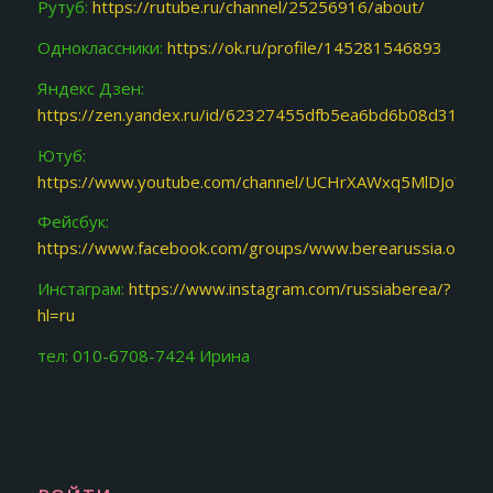
Рутуб:
https://rutube.ru/channel/25256916/about/
Одноклассники:
https://ok.ru/profile/145281546893
Яндекс Дзен:
https://zen.yandex.ru/id/62327455dfb5ea6bd6b08d31
Ютуб:
https://www.youtube.com/channel/UCHrXAWxq5MlDJoY87f
Фейсбук:
https://www.facebook.com/groups/www.berearussia.org/
Инстаграм:
https://www.instagram.com/russiaberea/?
hl=ru
тел: 010-6708-7424 Ирина