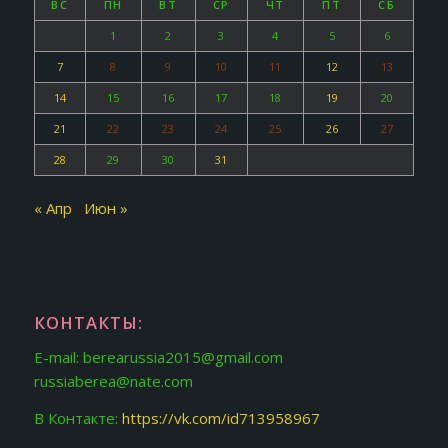
ВС
ПН
ВТ
СР
ЧТ
ПТ
СБ
1
2
3
4
5
6
7
8
9
10
11
12
13
14
15
16
17
18
19
20
21
22
23
24
25
26
27
28
29
30
31
« Апр
Июн »
КОНТАКТЫ:
E-mail: berearussia2015@gmail.com
russiaberea@nate.com
В Контакте:
https://vk.com/id713958967