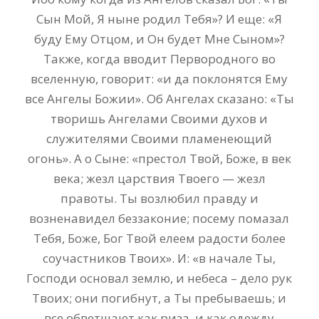
Сын Мой, Я ныне родил Тебя»? И еще: «Я
буду Ему Отцом, и Он будет Мне Сыном»?
Также, когда вводит Первородного во
вселенную, говорит: «и да поклонятся Ему
все Ангелы Божии». Об Ангелах сказано: «Ты
творишь Ангелами Своими духов и
служителями Своими пламенеющий
огонь». А о Сыне: «престол Твой, Боже, в век
века; жезл царствия Твоего — жезл
правоты. Ты возлюбил правду и
возненавидел беззаконие; посему помазал
Тебя, Боже, Бог Твой елеем радости более
соучастников Твоих». И: «в начале Ты,
Господи основал землю, и небеса – дело рук
Твоих; они погибнут, а Ты пребываешь; и
все обветшают как риза, и как одежду