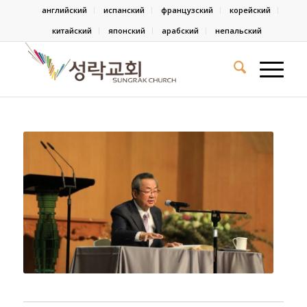
английский
испанский
французский
корейский
китайский
японский
арабский
непальский