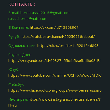
КОНТАКТЫ:
E-mail: berearussia2015@gmail.com
russiaberea@nate.com
В Контакте:
https://vk.com/id713958967
Рутуб:
https://rutube.ru/channel/25256916/about/
Одноклассники:
https://ok.ru/profile/145281546893
Яндекс Дзен:
https://zen.yandex.ru/id/62327455dfb5ea6bd6b08d31
Ютуб:
https://www.youtube.com/channel/UCHrXAWxq5MlDJoY87f
Фейсбук:
https://www.facebook.com/groups/www.berearussia.org/
Инстаграм:
https://www.instagram.com/russiaberea/?
hl=ru