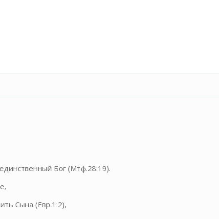
динственный Бог (Мтф.28:19).
е,
ть Сына (Евр.1:2),