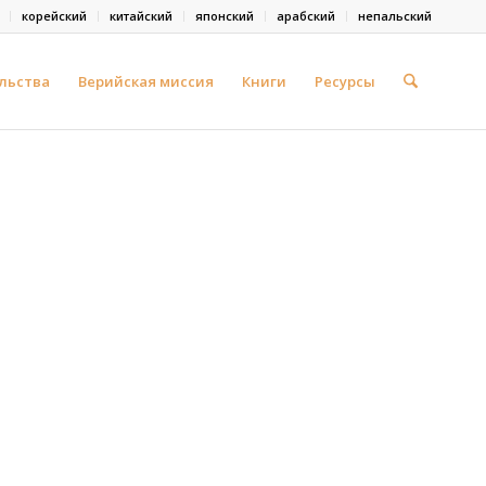
корейский
китайский
японский
арабский
непальский
льства
Верийская миссия
Книги
Ресурсы