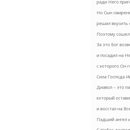
ради Него приг
Но Сын смиренн
решил вкусить с
Поэтому сошел в
За это Бог возв
и посадил на Н
с которого Он г
Сила Господа Ии
Диавол – это па
который остави
и восстал на В
Падший ангел из
С Небес диавол 