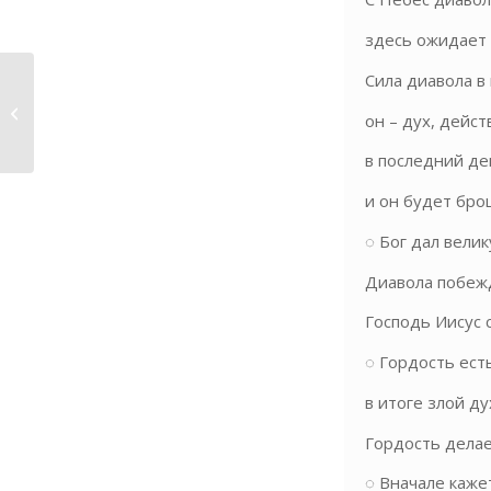
здесь ожидает с
Сила диавола в 
Проявления Духа Святого
он – дух, дейс
в последний де
и он будет брош
◌ Бог дал велик
Диавола побежд
Господь Иисус 
◌ Гордость ест
в итоге злой ду
Гордость делае
◌ Вначале каже