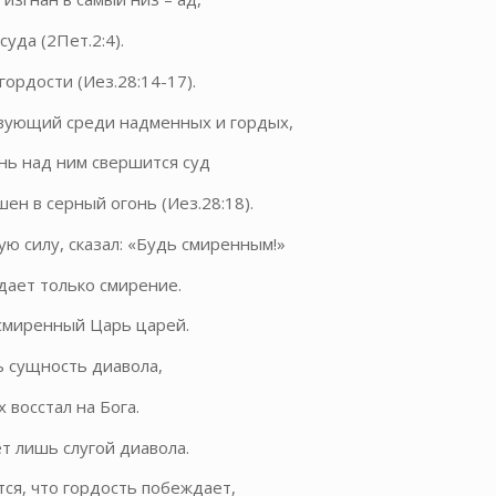
уда (2Пет.2:4).
гордости (Иез.28:14-17).
твующий среди надменных и гордых,
нь над ним свершится суд
ен в серный огонь (Иез.28:18).
ую силу, сказал: «Будь смиренным!»
ает только смирение.
смиренный Царь царей.
ь сущность диавола,
х восстал на Бога.
т лишь слугой диавола.
тся, что гордость побеждает,