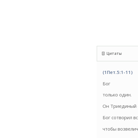
Цитаты
(1Пет.5:1-11)
Бог
только один.
Он Триединый е
Бог сотворил вс
чтобы возвеличи