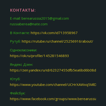
КОНТАКТЫ:
E-mail: berearussia2015@gmail.com
russiaberea@nate.com
В Контакте:
https://vk.com/id713958967
Рутуб:
https://rutube.ru/channel/25256916/about/
Одноклассники:
https://ok.ru/profile/145281546893
Яндекс Дзен:
https://zen.yandex.ru/id/62327455dfb5ea6bd6b08d31
Ютуб:
https://www.youtube.com/channel/UCHrXAWxq5MlDJoY87
Фейсбук:
https://www.facebook.com/groups/www.berearussia.org/