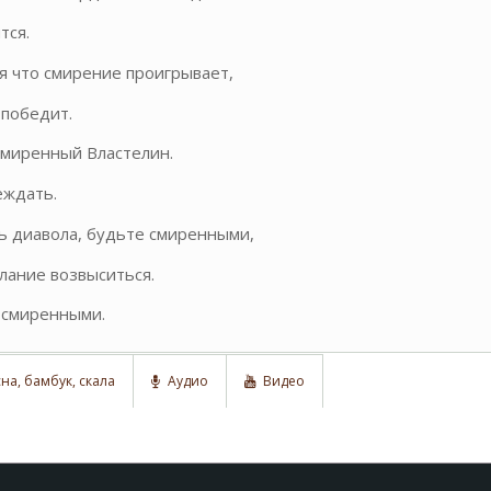
тся.
я что смирение проигрывает,
победит.
смиренный Властелин.
еждать.
ь диавола, будьте смиренными,
лание возвыситься.
 смиренными.
на, бамбук, скала
Аудио
Видео