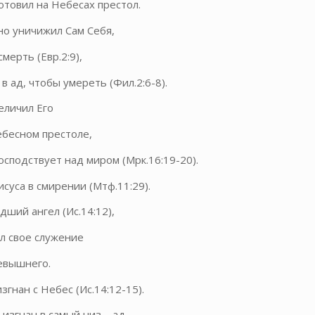
отовил на Небесах престол.
о уничижил Сам Себя,
мерть (Евр.2:9),
 ад, чтобы умереть (Фил.2:6-8).
еличил Его
ебесном престоле,
осподствует над миром (Мрк.16:19-20).
суса в смирении (Мтф.11:29).
дший ангел (Ис.14:12),
л свое служение
севышнего.
гнан с Небес (Ис.14:12-15).
изгнан в самый низ – ад,