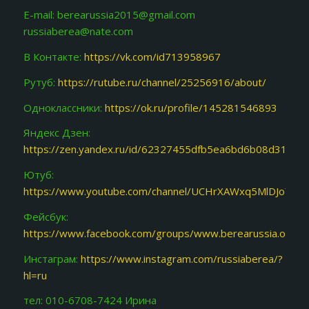
E-mail: berearussia2015@gmail.com
russiaberea@nate.com
В Контакте:
https://vk.com/id713958967
Рутуб:
https://rutube.ru/channel/25256916/about/
Одноклассники:
https://ok.ru/profile/145281546893
Яндекс Дзен:
https://zen.yandex.ru/id/62327455dfb5ea6bd6b08d31
Ютуб:
https://www.youtube.com/channel/UCHrXAWxq5MlDJoY87f
Фейсбук:
https://www.facebook.com/groups/www.berearussia.org/
Инстаграм:
https://www.instagram.com/russiaberea/?
hl=ru
тел: 010-6708-7424 Ирина