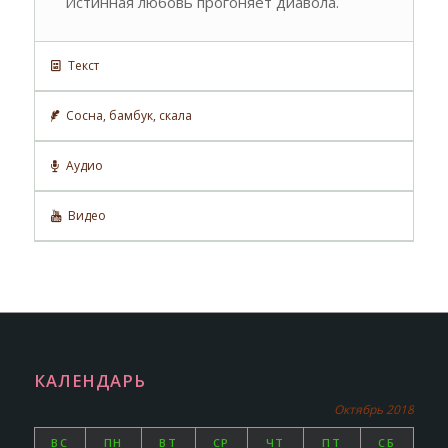
Истинная любовь прогоняет диавола.
Текст
Сосна, бамбук, скала
Аудио
Видео
КАЛЕНДАРЬ
Октябрь 2018
ВС
ПН
ВТ
СР
ЧТ
ПТ
СБ