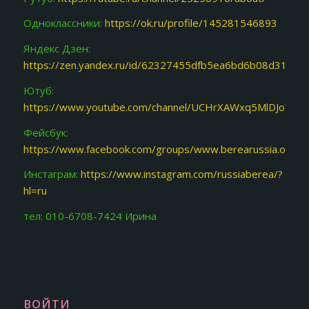
Одноклассники:
https://ok.ru/profile/145281546893
Яндекс Дзен:
https://zen.yandex.ru/id/62327455dfb5ea6bd6b08d31
Ютуб:
https://www.youtube.com/channel/UCHrXAWxq5MlDJoY87f
Фейсбук:
https://www.facebook.com/groups/www.berearussia.org/
Инстаграм:
https://www.instagram.com/russiaberea/?
hl=ru
тел: 010-6708-7424 Ирина
ВОЙТИ