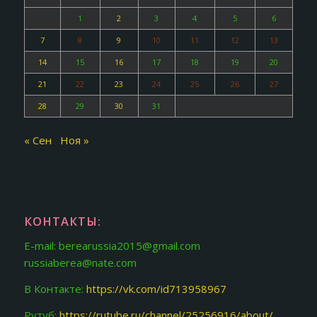
1
2
3
4
5
6
7
8
9
10
11
12
13
14
15
16
17
18
19
20
21
22
23
24
25
26
27
28
29
30
31
« Сен
Ноя »
КОНТАКТЫ:
E-mail: berearussia2015@gmail.com
russiaberea@nate.com
В Контакте:
https://vk.com/id713958967
Рутуб:
https://rutube.ru/channel/25256916/about/