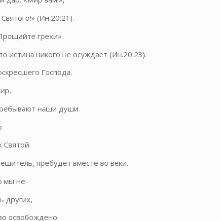
вятого!» (Ин.20:21).
«Прощайте грехи»
то истина никого не осуждает (Ин.20:23).
оскресшего Господа.
ир,
пребывают наши души.
о
х Святой.
тешитель, пребудет вместе во веки.
о мы не
 других,
во освобождено.