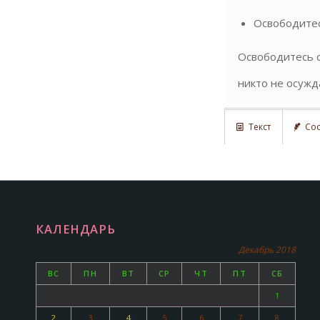
Освободитес
Освободитесь о
никто не осужда
Текст
Сос
КАЛЕНДАРЬ
Декабрь 2018
ВС
ПН
ВТ
СР
ЧТ
ПТ
СБ
1
2
3
4
5
6
7
8