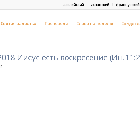
английский
испанский
французский
-Святая радость»
Проповеди
Слово на неделю
Свидете
2018 Иисус есть воскресение (Ин.11:2
г