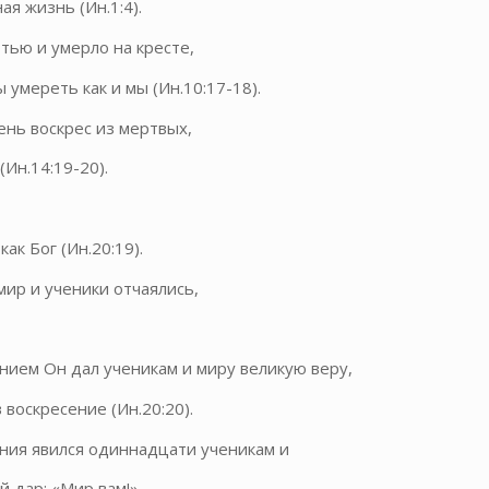
ая жизнь (Ин.1:4).
отью и умерло на кресте,
 умереть как и мы (Ин.10:17-18).
ень воскрес из мертвых,
(Ин.14:19-20).
как Бог (Ин.20:19).
мир и ученики отчаялись,
нием Он дал ученикам и миру великую веру,
 воскресение (Ин.20:20).
ния явился одиннадцати ученикам и
й дар: «Мир вам!»,