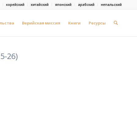
корейский
китайский
японский
арабский
непальский
льства
Верийская миссия
Книги
Ресурсы
5-26)