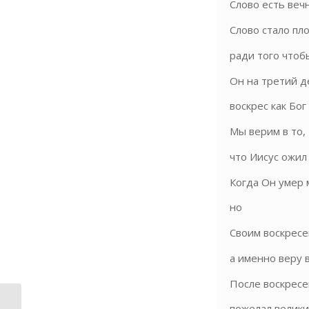
Слово есть вечн
Слово стало пл
ради того чтобы
Он на третий д
воскрес как Бог 
Мы верим в то,
что Иисус ожил 
Когда Он умер 
но
Своим воскресе
а именно веру в
После воскресе
пожелал велики