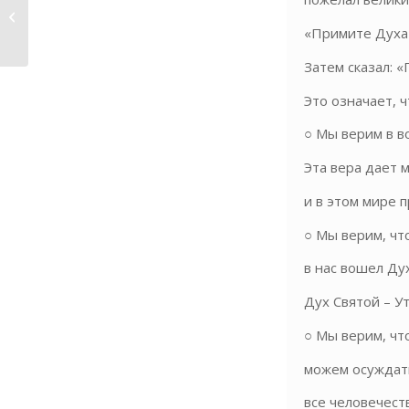
Верьте в Святого Духа
«Примите Духа С
Затем сказал: 
Это означает, ч
○ Мы верим в в
Эта вера дает м
и в этом мире 
○ Мы верим, чт
в нас вошел Ду
Дух Святой – У
○ Мы верим, чт
можем осуждать
все человечест