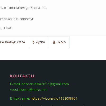
ь от познания добра и зла.
т закона и совести,
ет вас.
на, бамбук, скала
Аудио
Видео
КОНТАКТЫ:
E-mail: berearussia2015@gmail.com
russiaberea@nate.com
В Контакте:
https://vk.com/id713958967