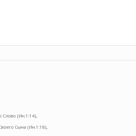
 Слово (Ин.1:14),
Своего Сына (Ин.1:18),