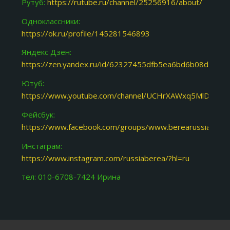
Рутуб:
https://rutube.ru/channel/25256916/about/
Одноклассники:
https://ok.ru/profile/145281546893
Яндекс Дзен:
https://zen.yandex.ru/id/62327455dfb5ea6bd6b08d31
Ютуб:
https://www.youtube.com/channel/UCHrXAWxq5MlDJoY87
Фейсбук:
https://www.facebook.com/groups/www.berearussia.org/
Инстаграм:
https://www.instagram.com/russiaberea/?hl=ru
тел: 010-6708-7424 Ирина