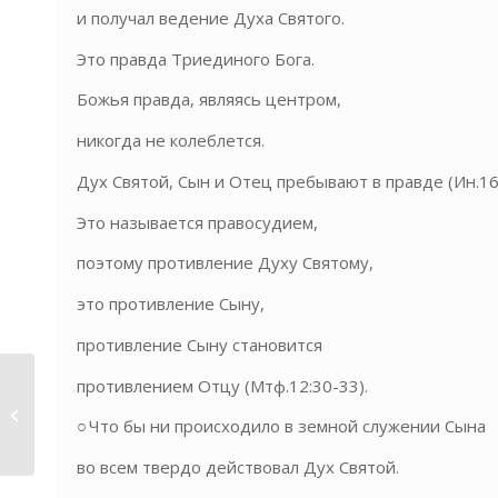
и получал ведение Духа Святого.
Это правда Триединого Бога.
Божья правда, являясь центром,
никогда не колеблется.
Дух Святой, Сын и Отец пребывают в правде (Ин.16:
Это называется правосудием,
поэтому противление Духу Святому,
это противление Сыну,
противление Сыну становится
противлением Отцу (Мтф.12:30-33).
10 января 2021
○ Что бы ни происходило в земной служении Сына
Помазание Иисуса
во всем твердо действовал Дух Святой.