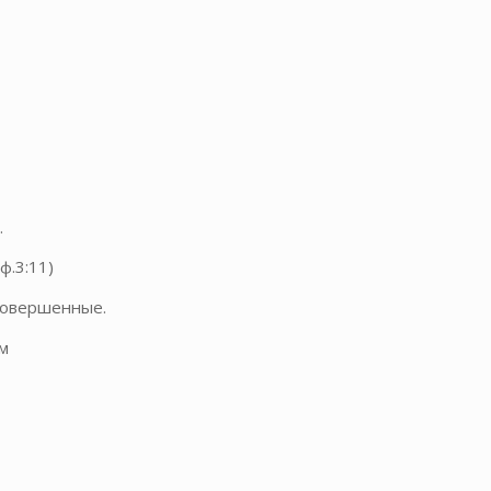
.
ф.3:11)
совершенные.
м