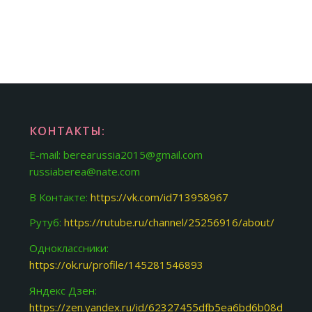
КОНТАКТЫ:
E-mail: berearussia2015@gmail.com
russiaberea@nate.com
В Контакте:
https://vk.com/id713958967
Рутуб:
https://rutube.ru/channel/25256916/about/
Одноклассники:
https://ok.ru/profile/145281546893
Яндекс Дзен:
https://zen.yandex.ru/id/62327455dfb5ea6bd6b08d31