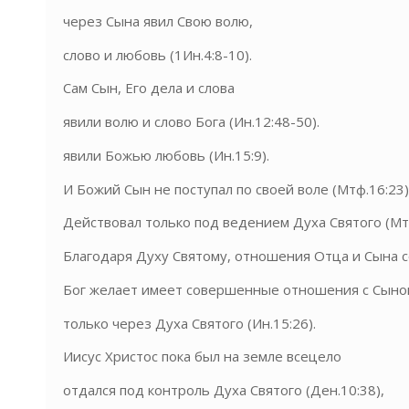
через Сына явил Свою волю,
слово и любовь (1Ин.4:8-10).
Сам Сын, Его дела и слова
явили волю и слово Бога (Ин.12:48-50).
явили Божью любовь (Ин.15:9).
И Божий Сын не поступал по своей воле (Мтф.16:23)
Действовал только под ведением Духа Святого (Мт
Благодаря Духу Святому, отношения Отца и Сына 
Бог желает имеет совершенные отношения с Сыно
только через Духа Святого (Ин.15:26).
Иисус Христос пока был на земле всецело
отдался под контроль Духа Святого (Ден.10:38),