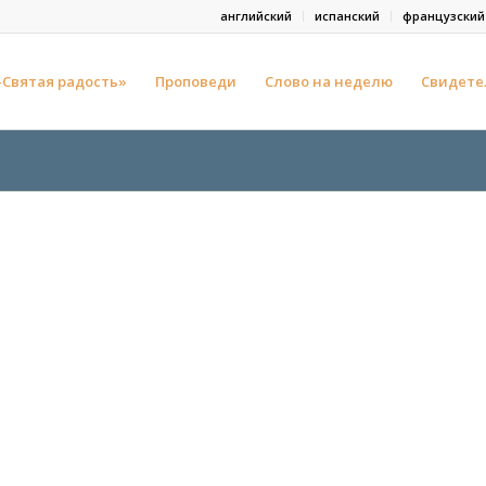
английский
испанский
французский
-Святая радость»
Проповеди
Слово на неделю
Свидете