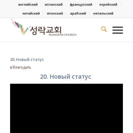
английский
испанский
французский
корейский
китайский
японский
арабский
непальский
20. Новый статус
в
благодать
20. Новый статус