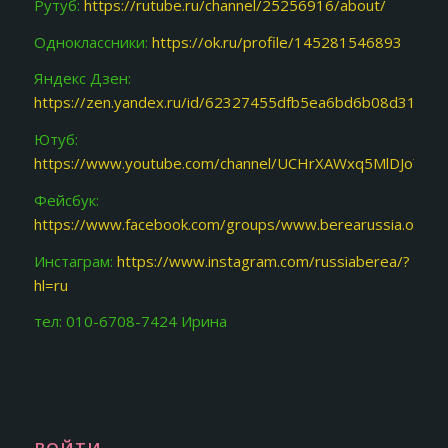
Рутуб:
https://rutube.ru/channel/25256916/about/
Одноклассники:
https://ok.ru/profile/145281546893
Яндекс Дзен:
https://zen.yandex.ru/id/62327455dfb5ea6bd6b08d31
Ютуб:
https://www.youtube.com/channel/UCHrXAWxq5MlDJoY87f
Фейсбук:
https://www.facebook.com/groups/www.berearussia.org/
Инстаграм:
https://www.instagram.com/russiaberea/?
hl=ru
тел: 010-6708-7424 Ирина