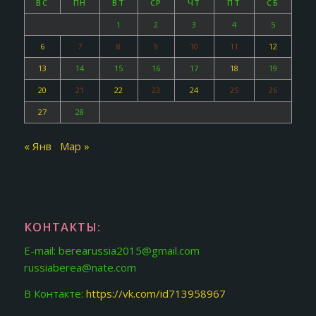
ВС
ПН
ВТ
СР
ЧТ
ПТ
СБ
1
2
3
4
5
6
7
8
9
10
11
12
13
14
15
16
17
18
19
20
21
22
23
24
25
26
27
28
« Янв
Мар »
КОНТАКТЫ:
E-mail: berearussia2015@gmail.com
russiaberea@nate.com
В Контакте:
https://vk.com/id713958967