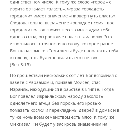
единственном числе. К тому же слово «город» с
иврита означает «власть». Фраза «овладеть
городами» имеет значение «низвергнуть власть».
Следовательно, выражение «овладеет семя твое
городами врагов своих» несет смысл «дам тебе
одного сына, он растопчет власть
диавола». Это
исполнилось в точности по слову, которое ранее
Бог сказал змею: «Семя жены будет поражать тебя
в голову, а ты будешь жалить его в пяту»
(Быт.3:15).
По прошествии нескольких сот лет Бог вспомнил о
завете с Авраамом и, призвав Моисея, спас
Израиль, находящийся в рабстве в Египте. Тогда
Бог повелел Израильскому народу заколоть
однолетнего агнца без порока, его кровью
помазать косяки и перекладины дверей в домах и в
ту же ночь всем семейством есть мясо. К тому же
Он сказал: «И будет у вас кровь знамением на