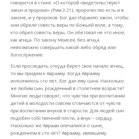
говорится в стихе: «О которой свидетельствуют
закон и пророки» (Рим.3:21), пророчество есть и в
законе, и у пророков. Бог дал Израилю закон, чтобы
они обрели совесть веры по Божьей воле, а тому,
кто обрел совесть веры, Он обетовал не что иное,
как агнца. По закону Моисея, без агнца
невозможно совершать какой-либо обряд или
богослужение.
Если проследить откуда берет свое начало агнец,
то мы придем к Аврааму. Когда Аврааму
исполнилось сто лет, Бог дал ему сына. Насколько
же любим сын, рожденный в столетнем возрасте?
Многие люди говорят, что чувства при воспитании
детей в молодости совсем отличаются от чувств
при воспитании внуков в старости. Для людей сын
подобен собственной плоти, а внук – сердцу.
Насколько же Авраам опечалился о сыне,
рожденном в сто лет? Аврааму, имевшему