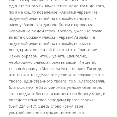
единственного сына!»? С этого момента и до того,
пока не сошло повеление: «Авраам! Авраам! Не
поднимай руки твоей на отрока!», относится к
закону. Закон, как данное Богом откровение,
наводил на людей страх, тревогу, ужас.
Но после
вместе с Божьим гласом: «Авраам! Авраам! Не
поднимай руки твоей на отрока!», появился
овен,
приготовленный Богом. И это Евангелие.
Таким образом, чтобы узнать Евангелие,
необходимо сначала познать закон.
И еще Бог
сказал Аврааму: «Мною клянусь, говорит Господь,
что так как ты сделал сие дело и не пожалел сына
твоего, единственного твоего, то Я, благословляя,
благословлю тебя и, умножая, умножу семя твое,
как звезды небесные и как песок на берегу моря; и
овладеет семя твое городами врагов своих»
(Быт.22:16-17). Здесь слово «семя твое»
употреблено не во множественном,
а в