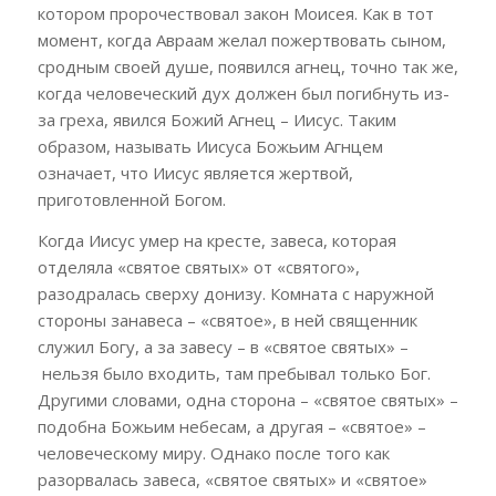
котором пророчествовал закон Моисея. Как в тот
момент, когда Авраам желал пожертвовать сыном,
сродным своей душе, появился агнец, точно так же,
когда человеческий дух должен был погибнуть из-
за греха, явился Божий Агнец – Иисус. Таким
образом, называть Иисуса
Божьим Агнцем
означает, что Иисус является жертвой,
приготовленной Богом.
Когда Иисус умер на кресте, завеса, которая
отделяла «святое святых» от «святого»,
разодралась сверху донизу. Комната с наружной
стороны занавеса – «святое», в ней священник
служил Богу, а за завесу – в «святое святых» –
нельзя было входить, там пребывал только Бог.
Другими словами, одна сторона – «святое святых» –
подобна Божьим небесам, а другая – «святое» –
человеческому миру. Однако после того как
разорвалась завеса,
«святое святых» и «святое»