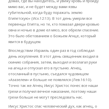
домах, где вы находитесь, и увижу кровь и пройду
мимо вас, и не будет между вами язвы
губительной, когда буду поражать землю
Египетскую» (Исх.12:13). В тот день умерли все
первенцы Египта, но те, кто помазал двери кровью
овна
и ночью в доме ел мясо, все обрели спасение.
Это было обетованием о Божьем Агнце, который
явится в будущем.
Впоследствии Израиль один раз в год соблюдал
день искупления. В этот день священник входил в
скинию собрания, затем, выходил и возлагал руки
на агнца и отпускал его в пустыню. Агнец,
отосланный в пустыню, съедался чудовищем
«Азазелем» и больше не появлялся (Лев.16:10).
Точно так же Агнец Иисус Христос понес все наши
грехи и получил вечное наказание, поэтому наши
грехи больше не могут преследовать нас.
Иисус Христос спас человеческий дух, как агнец, о