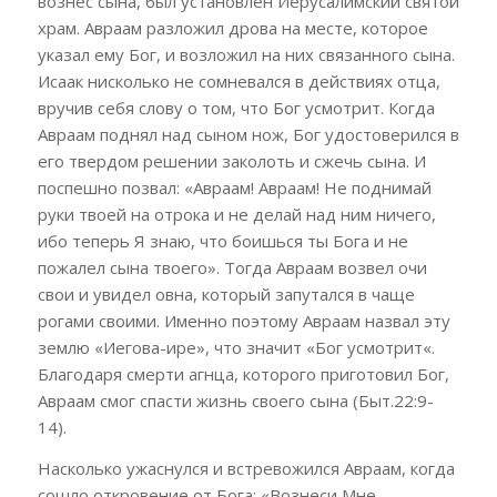
вознес сына, был установлен Иерусалимский святой
храм. Авраам разложил дрова на месте, которое
указал ему Бог,
и возложил на них связанного сына.
Исаак нисколько не сомневался в действиях отца,
вручив себя слову о том, что Бог усмотрит. Когда
Авраам поднял над сыном нож, Бог удостоверился в
его твердом решении заколоть и сжечь сына. И
поспешно позвал: «Авраам! Авраам! Не поднимай
руки твоей на отрока и не делай над ним ничего,
ибо теперь Я знаю, что боишься ты Бога и не
пожалел сына твоего». Тогда Авраам возвел очи
свои и увидел овна, который запутался в чаще
рогами своими. Именно поэтому Авраам назвал эту
землю «Иегова-ире», что значит «Бог усмотрит«.
Благодаря смерти агнца, которого приготовил Бог,
Авраам смог спасти жизнь своего сына (Быт.22:9-
14).
Насколько ужаснулся и встревожился Авраам, когда
сошло откровение от Бога: «Вознеси Мне