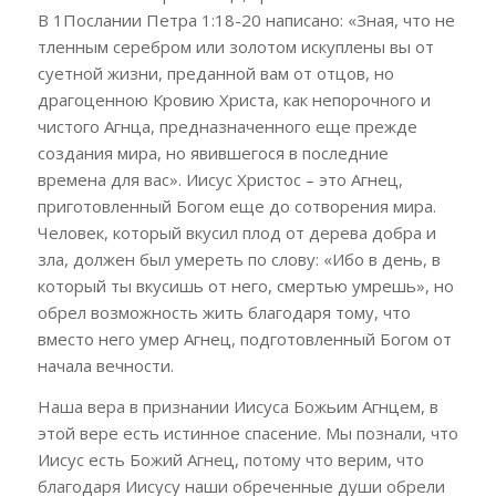
В 1Послании Петра 1:18-20 написано: «Зная, что не
тленным серебром или золотом искуплены вы от
суетной жизни, преданной вам от отцов, но
драгоценною Кровию Христа, как непорочного и
чистого Агнца, предназначенного еще прежде
создания мира, но явившегося в последние
времена для вас». Иисус Христос – это Агнец,
приготовленный Богом еще до сотворения мира.
Человек, который вкусил плод от дерева добра и
зла, должен был умереть по слову: «Ибо в день, в
который ты вкусишь от него, смертью умрешь», но
обрел возможность жить благодаря тому, что
вместо него умер Агнец, подготовленный Богом от
начала вечности.
Наша вера в признании Иисуса Божьим Агнцем, в
этой вере есть истинное спасение. Мы познали, что
Иисус есть Божий Агнец, потому что верим, что
благодаря Иисусу наши обреченные души обрели