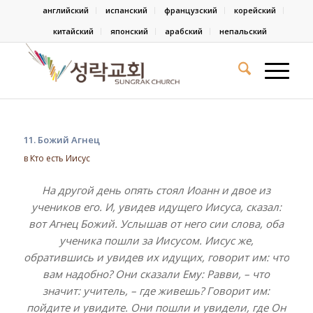
английский
испанский
французский
корейский
китайский
японский
арабский
непальский
11. Божий Агнец
в
Кто есть Иисус
На другой день опять стоял Иоанн и двое из
учеников его. И, увидев идущего Иисуса, сказал:
вот Агнец Божий. Услышав от него сии слова, оба
ученика пошли за Иисусом. Иисус же,
обратившись и увидев их идущих, говорит им: что
вам надобно? Они сказали Ему: Равви, – что
значит: учитель, – где живешь? Говорит им:
пойдите и увидите. Они пошли и увидели, где Он