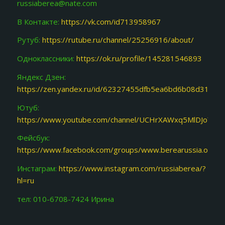
russiaberea@nate.com
В Контакте:
https://vk.com/id713958967
Рутуб:
https://rutube.ru/channel/25256916/about/
Одноклассники:
https://ok.ru/profile/145281546893
Яндекс Дзен:
https://zen.yandex.ru/id/62327455dfb5ea6bd6b08d31
Ютуб:
https://www.youtube.com/channel/UCHrXAWxq5MlDJoY87f
Фейсбук:
https://www.facebook.com/groups/www.berearussia.org/
Инстаграм:
https://www.instagram.com/russiaberea/?
hl=ru
тел: 010-6708-7424 Ирина