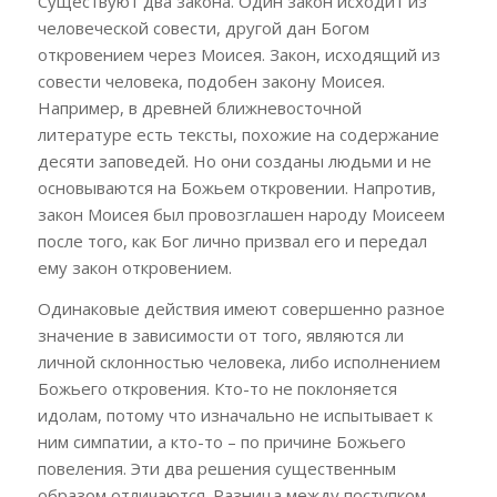
Существуют два закона. Один закон исходит из
человеческой совести, другой дан Богом
откровением через Моисея. Закон, исходящий из
совести человека, подобен закону Моисея.
Например, в древней ближневосточной
литературе есть тексты, похожие на содержание
десяти заповедей. Но они созданы людьми и не
основываются на Божьем откровении. Напротив,
закон Моисея был провозглашен народу Моисеем
после того, как Бог лично призвал его и передал
ему закон откровением.
Одинаковые действия имеют совершенно разное
значение в зависимости от того, являются ли
личной склонностью человека, либо исполнением
Божьего откровения. Кто-то не поклоняется
идолам, потому что изначально не испытывает к
ним симпатии, а кто-то – по причине Божьего
повеления. Эти два решения существенным
образом отличаются. Разница между
поступком,