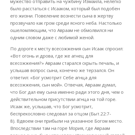
мужество отправить на чужбину Измаила, нелегко
было расстаться с Исааком, который был подобен
его жизни. Повеление вознести сына в жертву
прозвучало как гром среди ясного неба. Настолько
ошеломляющим, что Авраам не обмолвился ни
одним словом даже с любимой женой.
По дороге к месту всесожжения сын Исаак спросил:
«Вот огонь и дрова, где же агнец для
всесожжения?» Авраам старался скрыть печаль, и
услышав вопрос сына, конечно же терзался. Он
ответил: «Бог усмотрит Себе агнца для
всесожжения, сын мой». Отвечая, Авраам думал,
что Бог дал ему сына именно ради этого дня, чем о
действительном присутствии агнца на той горе.
Исаак же, услышав, что Бог усмотрит,
беспрекословно следовал за отцом (Быт.22:7-
8).
Вдвоем они прибыли на указанное Богом место.
Впоследствии там на горе Мория, где Авраам