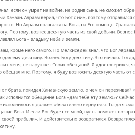
 Знал, если он умрет на войне, не родив сына, не сможет обре
ый Ханаан. Авраам верил, что Бог с ним, поэтому отправился 
осто. Но Авраам полагался на Бога, на Его помощь. Сражалс
огу. Поэтому, вознес десятую часть из свой добычи. Вознес
авлял Бога – владыку неба и земли.
аам, кроме него самого. Но Мелхиседек знал, что Бог Авраам
отдал ему десятину. Вознес Богу десятину. Это начало. Тогда
анит меня, не нарушает Своих обещаний. Я удостоверился, ч
то обещал мне. Поэтому, я буду возносить десятую часть от 
 от брата, покидая Ханаанскую землю, о чем он переживал? 
 как исполнится обещание Бога «дам тебе эту землю»? Сейчас
 исполнилось я должен обязательно вернуться. Тогда я смо
ание Бога. И если Бог будет со мной, пусть поможет возвра
 своей прибыли». И действительно возвратился. Возвратился
сятину.