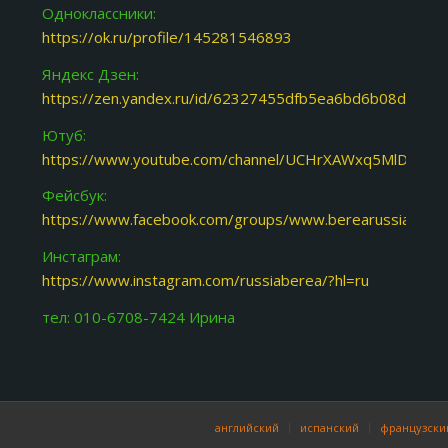
Одноклассники:
https://ok.ru/profile/145281546893
Яндекс Дзен:
https://zen.yandex.ru/id/62327455dfb5ea6bd6b08d31
Ютуб:
https://www.youtube.com/channel/UCHrXAWxq5MlDJoY87
Фейсбук:
https://www.facebook.com/groups/www.berearussia.org/
Инстаграм:
https://www.instagram.com/russiaberea/?hl=ru
тел: 010-6708-7424 Ирина
английский
испанский
французски