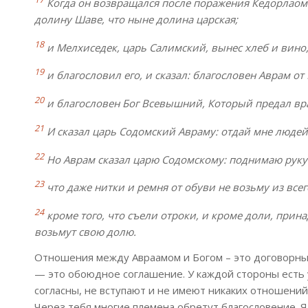
Когда он возвращался после поражения Кедорлаоме
долину Шаве, что ныне долина царская;
18
и Мелхиседек, царь Салимский, вынес хлеб и вино,
19
и благословил его, и сказал: благословен Аврам от
20
и благословен Бог Всевышний, Который предал враг
21
И сказал царь Содомский Авраму: отдай мне людей,
22
Но Аврам сказал царю Содомскому: поднимаю руку 
23
что даже нитки и ремня от обуви не возьму из всего
24
кроме того, что съели отроки, и кроме доли, при
возьмут свою долю.
Отношения между Авраамом и Богом – это договорны
— это обоюдное соглашение. У каждой стороны есть ус
согласны, не вступают и не имеют никаких отношений.
Через тебя многие племена обретут благословение. Я 