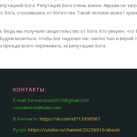
путацией Бога. Репутация Бога очень важна. Авраам не заг
о Бога, отказавшись от богатства. Такой человек может хра
 Ведь мы получили свидетельство от Бога. Кто уверен, что 
Будем молиться, чтобы Бог наделил нас смелостью и верой 
и прежде всего переживать за репутацию Бога.
КОНТАКТЫ:
E-mail: berearussia2015@gmail.com
russiaberea@nate.com
В Контакте:
https://vk.com/id713958967
Рутуб:
https://rutube.ru/channel/25256916/about/