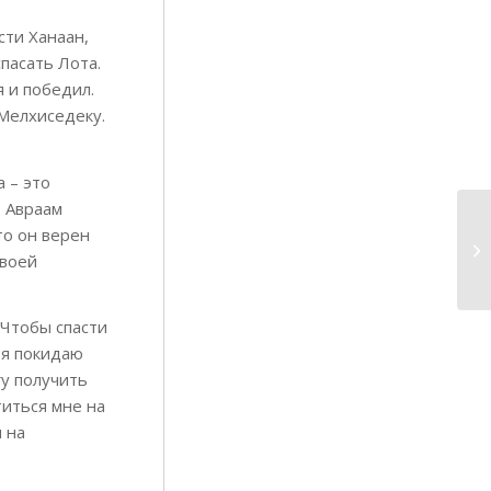
сти Ханаан,
спасать Лота.
я и победил.
 Мелхиседеку.
а – это
, Авраам
то он верен
своей
«Чтобы спасти
 я покидаю
гу получить
титься мне на
 на