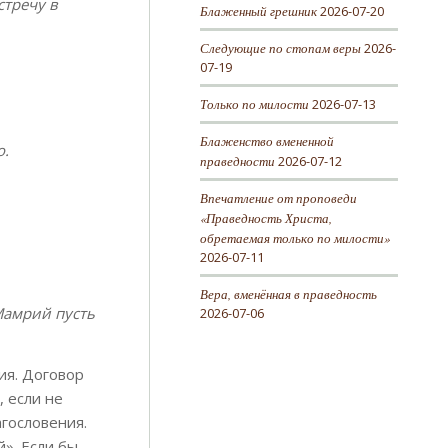
стречу в
Блаженный грешник
2026-07-20
Следующие по стопам веры
2026-
07-19
Только по милости
2026-07-13
Блаженство вмененной
о.
праведности
2026-07-12
Впечатление от проповеди
«Праведность Христа,
обретаемая только по милости»
2026-07-11
Вера, вменённая в праведность
Мамрий пусть
2026-07-06
ия. Договор
, если не
агословения.
й». Если бы