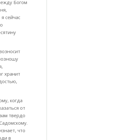
 между Богом
ня,
 я сейчас
то
есятину
 возносит
 возношу
я,
ог хранит
адостью,
ому, когда
казаться от
раам твердо
 Садомскому.
изнает, что
юди в