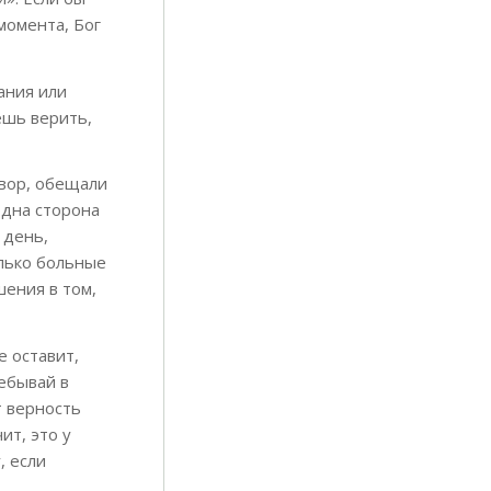
 момента, Бог
щания или
ешь верить,
овор, обещали
 одна сторона
 день,
олько больные
шения в том,
е оставит,
ребывай в
т верность
ит, это у
, если