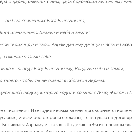
ра и царей, бывших с ним, царь Содомский вышел ему нав
 – он был священник Бога Всевышнего, –
 Бога Всевышнего, Владыки неба и земли;
ов твоих в руки твои. Аврам дал ему десятую часть из всег
 а имение возьми себе.
мою к Господу Богу Всевышнему, Владыке неба и земли,
 твоего, чтобы ты не сказал: я обогатил Аврама;
надлежащей людям, которые ходили со мною; Анер, Эшкол и 
е отношения. И сегодня весьма важны договорные отношен
ловия, и если обе стороны согласны, то вступают в договор
 Бог явился Аврааму и сказал: «Я сделаю тебя источником бл
возвеличу имя твое. Для этого, ты должен следовать за мно