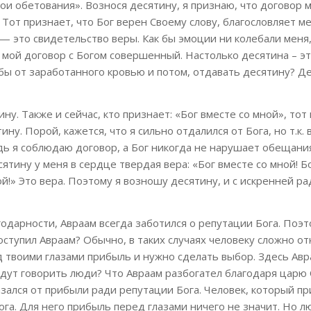
ои обетования». Вознося десятину, я признаю, что договор
 Тот признает, что Бог верен Своему слову, благословляет ме
— это свидетельство веры. Как бы эмоции ни колебали меня,
о мой договор с Богом совершенный. Настолько десятина – э
обы от заработанного кровью и потом, отдавать десятину? Д
ну. Также и сейчас, кто признает: «Бог вместе со мной», тот
ину. Порой, кажется, что я сильно отдалился от Бога, но т.к.
едь я соблюдаю договор, а Бог никогда не нарушает обещани
ятину у меня в сердце твердая вера: «Бог вместе со мной! Б
ой!» Это вера. Поэтому я возношу десятину, и с искренней р
одарности, Авраам всегда заботился о репутации Бога. Поэт
оступил Авраам? Обычно, в таких случаях человеку сложно от
д твоими глазами прибыль и нужно сделать выбор. Здесь Ав
будут говорить люди? Что Авраам разбогател благодаря царю
казался от прибыли ради репутации Бога. Человек, который пр
ога. Для него прибыль перед глазами ничего не значит. Но л