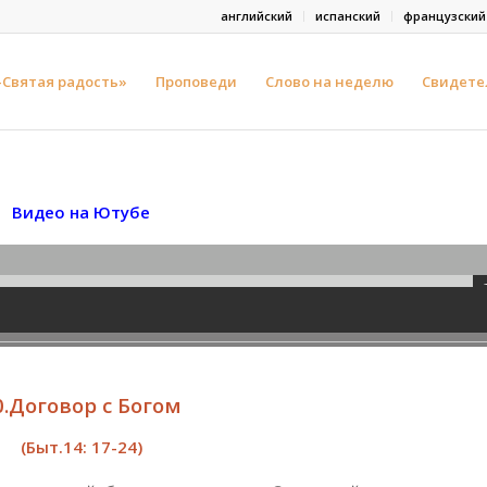
английский
испанский
французский
-Святая радость»
Проповеди
Слово на неделю
Свидете
Видео на Ютубе
0.Договор с Богом
(
Быт.14: 17-24)