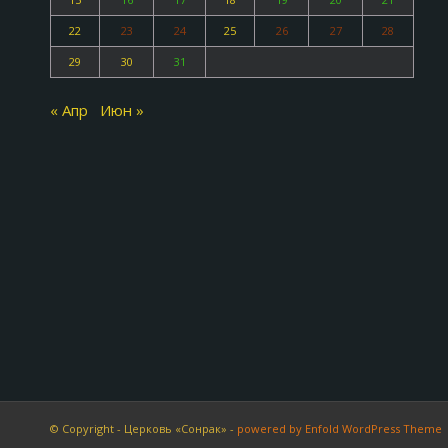
22
23
24
25
26
27
28
29
30
31
« Апр
Июн »
© Copyright - Церковь «Сонрак» -
powered by Enfold WordPress Theme