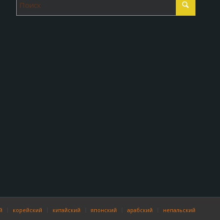
fMjknw
й
корейский
китайский
японский
арабский
непальский