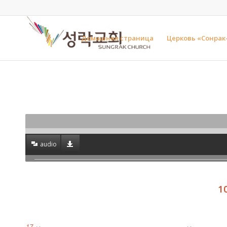
Домашняя страница
Церковь «Сонрак
audio
1
17