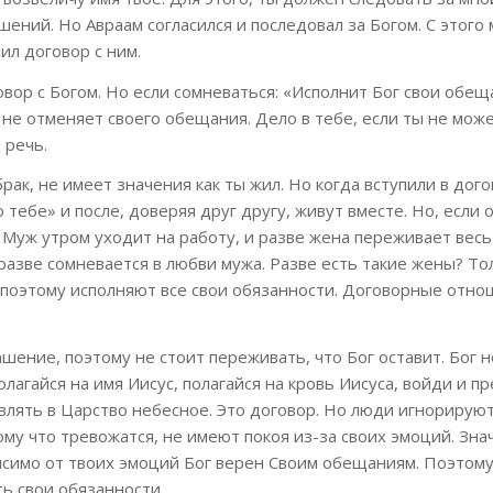
ошений. Но Авраам согласился и последовал за Богом. С этого
ил договор с ним.
говор с Богом. Но если сомневаться: «Исполнит Бог свои обе
ог не отменяет своего обещания. Дело в тебе, если ты не мож
 речь.
брак, не имеет значения как ты жил. Но когда вступили в дог
о тебе» и после, доверяя друг другу, живут вместе. Но, если
Муж утром уходит на работу, и разве жена переживает весь
 разве сомневается в любви мужа. Разве есть такие жены? Т
 поэтому исполняют все свои обязанности. Договорные отно
ние, поэтому не стоит переживать, что Бог оставит. Бог н
лагайся на имя Иисус, полагайся на кровь Иисуса, войди и п
авлять в Царство небесное. Это договор. Но люди игнорирую
му что тревожатся, не имеют покоя из-за своих эмоций. Знач
исимо от твоих эмоций Бог верен Своим обещаниям. Поэтому
ь свои обязанности.