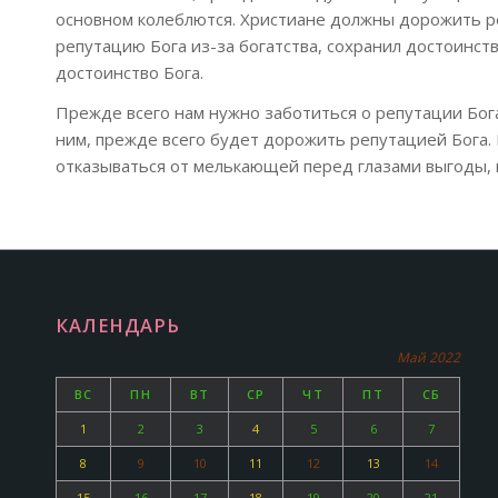
основном колеблются. Христиане должны дорожить ре
репутацию Бога из-за богатства, сохранил достоинств
достоинство Бога.
Прежде всего нам нужно заботиться о репутации Бога.
ним, прежде всего будет дорожить репутацией Бога. 
отказываться от мелькающей перед глазами выгоды, 
КАЛЕНДАРЬ
Май 2022
ВС
ПН
ВТ
СР
ЧТ
ПТ
СБ
1
2
3
4
5
6
7
8
9
10
11
12
13
14
15
16
17
18
19
20
21