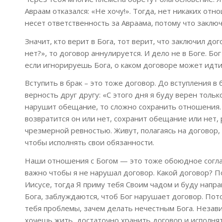
Авраам отказался: «Не хочу!». Тогда, нет никаких отн
несет ответственность за Авраама, потому что заключ
Значит, кто верит в Бога, тот верит, что заключил до
нет?», то договор аннулируется. И дело не в Боге. Б
если игнорируешь Бога, о каком договоре может идти
Вступить в брак – это тоже договор. До вступления в 
верность друг другу: «С этого дня я буду верен тольк
нарушит обещание, то сложно сохранить отношения. 
возвратится он или нет, сохранит обещание или нет,
чрезмерной ревностью. Живут, полагаясь на договор,
чтобы исполнять свои обязанности.
Наши отношения с Богом — это тоже обоюдное соглаше
важно чтобы я не нарушал договор. Какой договор? По
Иисусе, тогда Я приму тебя Своим чадом и буду напр
Бога, заблуждаются, чтоб Бог нарушает договор. Пото
тебя проблемы, зачем делать нечестным Бога. Незав
хочешь жить, достаточно хранить договор и исполнят