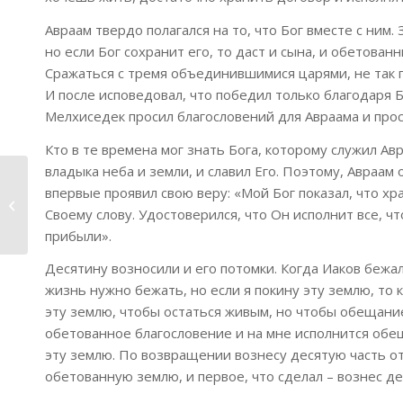
Авраам твердо полагался на то, что Бог вместе с ним.
но если Бог сохранит его, то даст и сына, и обетованн
Сражаться с тремя объединившимися царями, не так пр
И после исповедовал, что победил только благодаря Б
Мелхиседек просил благословений для Авраама и просл
Кто в те времена мог знать Бога, которому служил Авр
владыка неба и земли, и славил Его. Поэтому, Авраам 
впервые проявил свою веру: «Мой Бог показал, что хр
17. Крещение Иисуса
Своему слову. Удостоверился, что Он исполнит все, ч
прибыли».
Десятину возносили и его потомки. Когда Иаков бежал
жизнь нужно бежать, но если я покину эту землю, то
эту землю, чтобы остаться живым, но чтобы обещание
обетованное благословение и на мне исполнится обещ
эту землю. По возвращении вознесу десятую часть от
обетованную землю, и первое, что сделал – вознес де