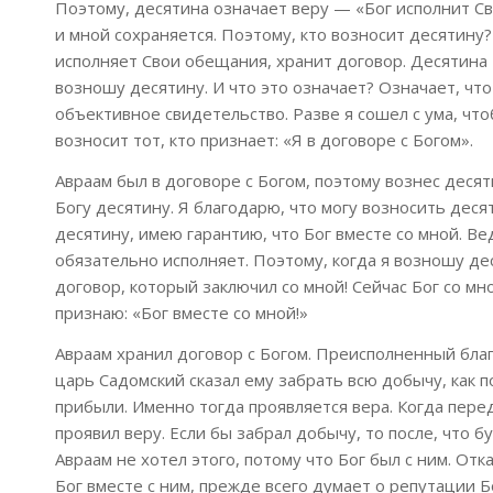
Поэтому, десятина означает веру — «Бог исполнит Св
и мной сохраняется. Поэтому, кто возносит десятину?
исполняет Свои обещания, хранит договор. Десятина 
возношу десятину. И что это означает? Означает, чт
объективное свидетельство. Разве я сошел с ума, чт
возносит тот, кто признает: «Я в договоре с Богом».
Авраам был в договоре с Богом, поэтому вознес десяти
Богу десятину. Я благодарю, что могу возносить десят
десятину, имею гарантию, что Бог вместе со мной. В
обязательно исполняет. Поэтому, когда я возношу дес
договор, который заключил со мной! Сейчас Бог со мн
признаю: «Бог вместе со мной!»
Авраам хранил договор с Богом. Преисполненный благ
царь Садомский сказал ему забрать всю добычу, как п
прибыли. Именно тогда проявляется вера. Когда пере
проявил веру. Если бы забрал добычу, то после, что 
Авраам не хотел этого, потому что Бог был с ним. От
Бог вместе с ним, прежде всего думает о репутации Б