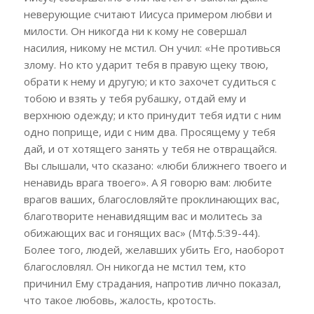
неверующие считают Иисуса примером любви и
милости. Он никогда ни к кому не совершал
насилия, никому не мстил. Он учил: «Не противься
злому. Но кто ударит тебя в правую щеку твою,
обрати к нему и другую; и кто захочет судиться с
тобою и взять у тебя рубашку, отдай ему и
верхнюю одежду; и кто принудит тебя идти с ним
одно поприще, иди с ним два. Просящему у тебя
дай, и от хотящего занять у тебя не отвращайся.
Вы слышали, что сказано: «люби ближнего твоего и
ненавидь врага твоего». А Я говорю вам: любите
врагов ваших, благословляйте проклинающих вас,
благотворите ненавидящим вас и молитесь за
обижающих вас и гонящих вас» (Мтф.5:39-44).
Более того, людей, желавших убить Его, наоборот
благословлял. Он никогда не мстил тем, кто
причинил Ему страдания, напротив лично показал,
что такое любовь, жалость, кротость.