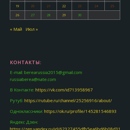
19
20
21
22
23
24
25
26
27
28
29
30
« Май
Июл »
КОНТАКТЫ:
E-mail: berearussia2015@gmail.com
russiaberea@nate.com
В Контакте:
https://vk.com/id713958967
Рутуб:
https://rutube.ru/channel/25256916/about/
Одноклассники:
https://ok.ru/profile/145281546893
Яндекс Дзен:
https://zen.yandex.ru/id/62327455dfb5ea6bd6b08d31