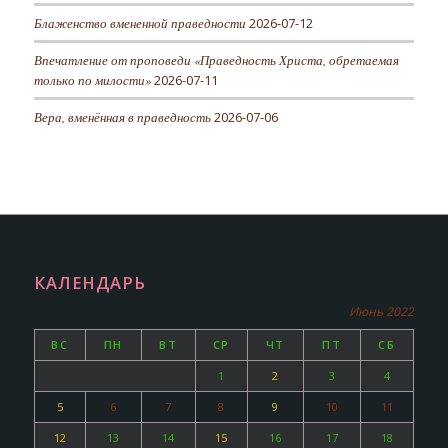
Блаженство вмененной праведности
2026-07-12
Впечатление от проповеди «Праведность Христа, обретаемая
только по милости»
2026-07-11
Вера, вменённая в праведность
2026-07-06
КАЛЕНДАРЬ
Июнь 2022
ВС
ПН
ВТ
СР
ЧТ
ПТ
СБ
1
2
3
4
5
6
7
8
9
10
11
12
13
14
15
16
17
18