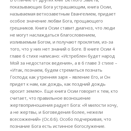
показывающих Бога устрашающим, книга Осии,
называемая ветхозаветным Евангелием, придает
особое значение любви Бога, прощающего
грешников. Книга Осии ставит диагноз, что люди
не могут наслаждаться благословением,
изливаемым Богом, и получают проклятия, из-за
того, что у них нет знаний о Боге. В книге Осии 4
главе 6 стихе написано: «Истреблен будет народ
Мой за недостаток ведения», а в 6 главе 3 стихе –
«Итак, познаем, будем стремиться познать
Господа; как утренняя заря – явление Его, и Он
придет к нам, как дождь, как поздний дождь
оросит землю». Еще книга Осии говорит к тем, кто
считает, что правильное возношение
жертвоприношения радует Бога: «Я милости хочу,
а не жертвы, и Боговедения более, нежели
всесожжений» (Ос.6:6). Особо подчеркивая, что
познание Бога есть истинное богослужение.