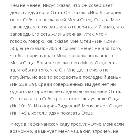
Тем не менее, Иисус сказал, что Он совершает
дела, следуя воле Отца. Он сказал: «Ибо Я говорил
не от Себя, но пославший Меня Отец, Он дал Мне
заповедь, что сказать и что говорить. И Я знаю, что
заповедь Его есть жизнь вечная. Итак, что Я
говорю, говорю, как сказал Мне Отец» (Ин.12:49-
50), еще сказал: «Ибо Я сошел с небес не для того,
чтобы творить волю Мою, но волю пославшего
Меня Отца. Воля же пославшего Меня Отца есть
та, чтобы из того, что Он Мне дал, ничего не
погубить, но все то воскресить в последний день»
(Ин.6:38-39). Среди совершенных Им дел нет ни
одного, которое бы не следовало указаниям Отца.
Он взвалил на Себя крест, тоже следуя воле Отца
(Ин.10:18). И говоря: «Видевший Меня видел Отца»
(Ин.14:9), хотел людям показать Отца.
Иисус в Гефсиманском саду просил: «Отче Мой! если
возможно, да минует Меня чаша сия; впрочем, не