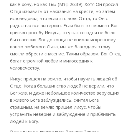
как Я хочу, но как Ты» (Мтф.26:39). Хотя Он просил
Отца избавить от наказания на кресте, но затем
исповедовал, что если это воля Отца, то Он с
радостью все вытерпит. Если бы в тот момент Бог
принял просьбу Иисуса, то у нас сегодня не было
бы спасения. Бог до конца не внимал искреннему
воплю любимого Сына, мы же благодаря этому
смогли обрести спасение. Таким образом, Бог Отец
богат огромной любви и милосердия к
человечеству.
Иисус пришел на землю, чтобы научить людей об
Отце. Когда большинство людей не верили, что
Бог жив, и даже небольшое количество верующих
в живого Бога заблуждались, считая Бога
страшным, на землю пришел Иисус, чтобы
устранить неверие и заблуждение и приблизить
людей к Богу.
В отличие от других книг Ветхого Завета,