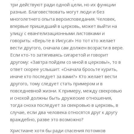
три действуют ради одной цели, но их функции
разные. Благовествовать могут люди и без
многолетнего опыта вероисповедания. Человек,
впервые пришедший в церковь, может выйти на
улицу с евангелизационными листовками и
говорить: «Верьте в Иисуса!» Но тот кто желает
вести другого, сначала сам должен возрасти в вере.
Если кто-то затягиваясь сигаретой и говорит
другому: «Завтра пойдем со мной в церковь!», то в
ответ скорее услышит: «Сначала бросьте курить,
иначе кто последует за вами?» Кто желает вести
другого, тому следует стать примером и в
повседневной жизни. К примеру, между свекровью
и снохой должны быть дружеские отношения,
тогда сноха последует за свекровью в церковь, в
случае, если два человека относятся друг к другу
враждебно, разве это возможно?
Христиане хотя бы ради спасения потомков