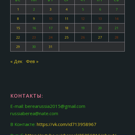
1
2
3
4
5
6
7
8
9
10
11
12
13
14
15
16
17
18
19
20
21
22
23
24
25
26
27
28
29
30
31
« Дек
Фев »
КОНТАКТЫ:
E-mail: berearussia2015@gmail.com
russiaberea@nate.com
В Контакте:
https://vk.com/id713958967