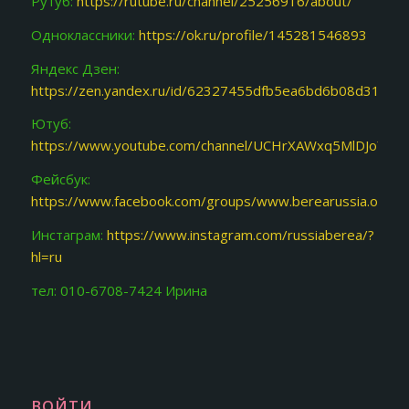
Рутуб:
https://rutube.ru/channel/25256916/about/
Одноклассники:
https://ok.ru/profile/145281546893
Яндекс Дзен:
https://zen.yandex.ru/id/62327455dfb5ea6bd6b08d31
Ютуб:
https://www.youtube.com/channel/UCHrXAWxq5MlDJoY87f
Фейсбук:
https://www.facebook.com/groups/www.berearussia.org/
Инстаграм:
https://www.instagram.com/russiaberea/?
hl=ru
тел: 010-6708-7424 Ирина
ВОЙТИ