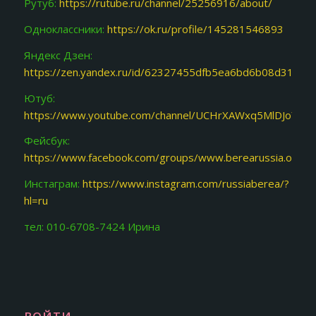
Рутуб:
https://rutube.ru/channel/25256916/about/
Одноклассники:
https://ok.ru/profile/145281546893
Яндекс Дзен:
https://zen.yandex.ru/id/62327455dfb5ea6bd6b08d31
Ютуб:
https://www.youtube.com/channel/UCHrXAWxq5MlDJoY87f
Фейсбук:
https://www.facebook.com/groups/www.berearussia.org/
Инстаграм:
https://www.instagram.com/russiaberea/?
hl=ru
тел: 010-6708-7424 Ирина