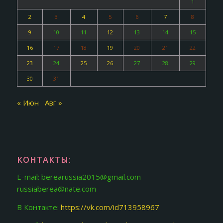
1
2
3
4
5
6
7
8
9
10
11
12
13
14
15
16
17
18
19
20
21
22
23
24
25
26
27
28
29
30
31
« Июн
Авг »
КОНТАКТЫ:
E-mail: berearussia2015@gmail.com
russiaberea@nate.com
В Контакте:
https://vk.com/id713958967