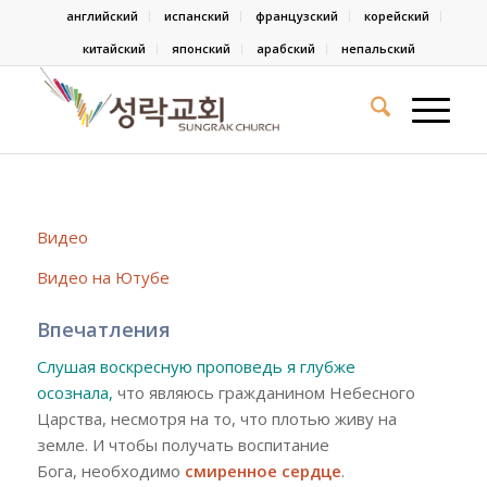
английский
испанский
французский
корейский
китайский
японский
арабский
непальский
Видео
Видео на Ютубе
Впечатления
Слушая воскресн
ую
проповед
ь
я глубже
осознала
,
что являюсь гражданином Небесного
Царства
,
несмотря на то, что плот
ью
живу на
земле
.
И чтобы получать
воспитание
Бога
,
необходимо
смиренное сердце
.