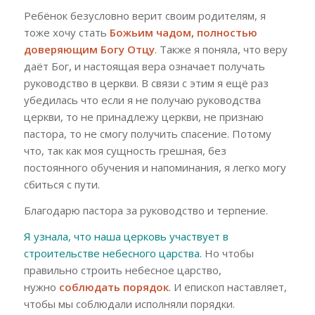
Р
ебёнок безусловно верит своим родителям, я
тоже хочу стать
Божьим чадом
, полностью
доверя
ющим
Богу
Отцу
. Также я поняла, что веру
даёт Бог,
и
настоящая вера означает получать
руководство
в
церкви. В связи с этим я ещё раз
убедилась что если я не
получаю руководства
церкви, то не
принадлежу церкви, не признаю
пастора
, то
не смогу получить спасение. Потому
что, так как моя сущность
грешная
, без
постоянного обучения и напоминания, я
легко
могу
сбиться с пути.
Благодарю пастора за руководство
и терпение
.
Я узнала, что наша церковь участвует в
строительстве небесного царства.
Но чтобы
правильно строить небесное царство,
нужно
соблюдать порядок
. И епископ наставляет,
чтобы мы соблюдали исполняли порядки.