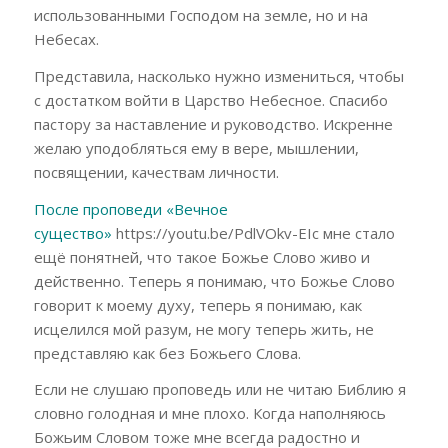
использованными Господом на земле, но и на
Небесах.
Представила, насколько нужно измениться, чтобы
с достатком войти в Царство Небесное. Спасибо
пастору за наставление и руководство. Искренне
желаю уподобляться ему в вере, мышлении,
посвящении, качествам личности.
После проповеди «Вечное
существо»
https://youtu.be/PdlVOkv-EIc мне стало
ещё понятней, что такое Божье Слово живо и
действенно. Теперь я понимаю, что Божье Слово
говорит к моему духу, теперь я понимаю, как
исцелился мой разум, не могу теперь жить, не
представляю как без Божьего Слова.
Если не слушаю проповедь или не читаю Библию я
словно голодная и мне плохо. Когда наполняюсь
Божьим Словом тоже мне всегда радостно и