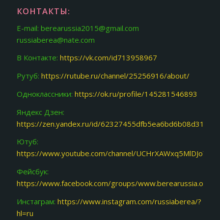
КОНТАКТЫ:
E-mail: berearussia2015@gmail.com
russiaberea@nate.com
В Контакте:
https://vk.com/id713958967
Рутуб:
https://rutube.ru/channel/25256916/about/
Одноклассники:
https://ok.ru/profile/145281546893
Яндекс Дзен:
https://zen.yandex.ru/id/62327455dfb5ea6bd6b08d31
Ютуб:
https://www.youtube.com/channel/UCHrXAWxq5MlDJoY87f
Фейсбук:
https://www.facebook.com/groups/www.berearussia.org/
Инстаграм:
https://www.instagram.com/russiaberea/?
hl=ru