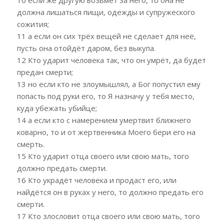
должна лишаться пищи, одежды и супружеского
сожития;
11 а если он сих трёх вещей не сделает для неё,
пусть она отойдёт даром, без выкупа.
12 Кто ударит человека так, что он умрёт, да будет
предан смерти;
13 но если кто не злоумышлял, а Бог попустил ему
попасть под руки его, то Я назначу у тебя место,
куда убежать убийце;
14 а если кто с намерением умертвит ближнего
коварно, то и от жертвенника Моего бери его на
смерть.
15 Кто ударит отца своего или свою мать, того
должно предать смерти.
16 Кто украдёт человека и продаст его, или
найдётся он в руках у него, то должно предать его
смерти.
17 Кто злословит отца своего или свою мать, того