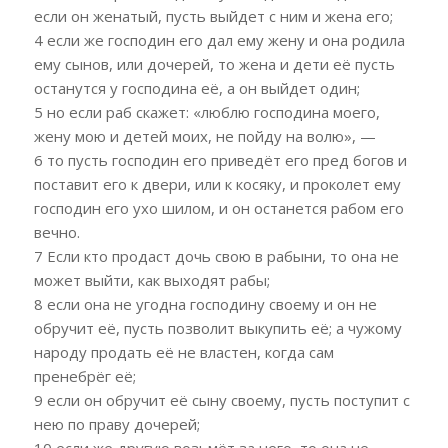
если он женатый, пусть выйдет с ним и жена его;
4 если же господин его дал ему жену и она родила
ему сынов, или дочерей, то жена и дети её пусть
останутся у господина её, а он выйдет один;
5 но если раб скажет: «люблю господина моего,
жену мою и детей моих, не пойду на волю», —
6 то пусть господин его приведёт его пред богов и
поставит его к двери, или к косяку, и проколет ему
господин его ухо шилом, и он останется рабом его
вечно.
7 Если кто продаст дочь свою в рабыни, то она не
может выйти, как выходят рабы;
8 если она не угодна господину своему и он не
обручит её, пусть позволит выкупить её; а чужому
народу продать её не властен, когда сам
пренебрёг её;
9 если он обручит её сыну своему, пусть поступит с
нею по праву дочерей;
10 если же другую возьмёт за него, то она не