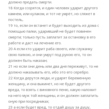
должно предать смерти.
18 Когда ссорятся, и один человек ударит другого
камнем, или кулаком, и тот не умрёт, но сляжет в
постель,
19 то, если он встанет и будет выходить из дома с
помощью палки, ударивший не будет повинен
смерти; только пусть заплатит за остановку в его
работе и даст на лечение его.
20 А если кто ударит раба своего, или служанку
свою палкою, и они умрут под рукою его, то он
должен быть наказан;
21 но если они день или два дня переживут, то не
должно наказывать его, ибо это его серебро.
22 Когда дерутся люди, и ударят беременную
женщину, и она выкинет, но не будет другого
вреда, то взять с виновного пеню, какую наложит
на него муж той женщины, и он должен заплатить
оную при посредниках;
23 а если будет вред, то отдай душу за душу,