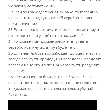
же закону поступать с ним.
32 Если вол забодает раба или рабу, то господину
их заплатить тридцать сиклей серебра, а вола
побить камнями.
33 Если кто раскроет яму, или если выкопает яму и
не покроет её, и упадёт в неё вол или осёл,
34 то хозяин ямы должен заплатить, отдать
серебро хозяину их, а труп будет его.
35 Если чей-нибудь вол забодает до смерти вола у
соседа его, пусть продадут живого вола и разделят
пополам цену его; также и убитого пусть разделят
пополам;
36 а если известно было, что вол бодлив был и
вчера и третьего дня, но хозяин его не стерёг его,
то должен он заплатить вола за вола, а убитый
будет его.