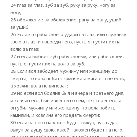
24 глаз за глаз, зуб за зуб, руку за руку, ногу за
ногу,
25 обожжение за обожжение, рану за рану, ушиб
за ушиб.
26 Если кто раба своего ударит в глаз, или служанку
свою в глаз, и повредит его, пусть отпустит их на
волю за глаз;
27 и если выбьет зуб рабу своему, или рабе своей,
пусть отпустит их на волю за зуб.
28 Если вол забодает мужчину или женщину до
смерти, то вола побить камнями и мяса его не есть;
а хозяин вола не виноват;
29 но если вол бодлив был и вчера и третьего дня,
и хозяин его, быв извещён о сём, не стерёг его, а
он убил мужчину или женщину, то вола побить
камнями, и хозяина его предать смерти;
30 если на него наложен будет выкуп, пусть даст
выкуп за душу свою, какой наложен будет на него.
31 Сына ли забодает, дочь ли забодает, — по сему