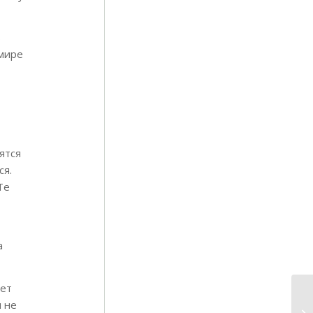
ь
 мире
ятся
ся.
Те
а
Нет
и не