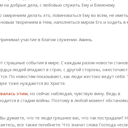
м на добрые дела, с любовью служить Ему и ближнему.
 смирением делать это, повиноваться Ему во всем, не имет
 новым творением в Нем, наполняться миром Его и ходить в
 принимал участие в благом служении. Аминь.
т страшные события в мире. С каждым разом новости станов
ердца людей впадают в страх, с другой стороны, ожесточают
тся. По новостям показывают, как люди жестоко ведут себя. 
дее тоже нуждаются во Христе.
овалась этим
, но сейчас наблюдая, чувствую вину. Ведь в
ходится в стадии войны. Поэтому в любой момент обстановк
Вы думаете, что те люди грешнее вас, что так пострадали? 
каетесь, все также погибнете. Что значат слова Господа «есл