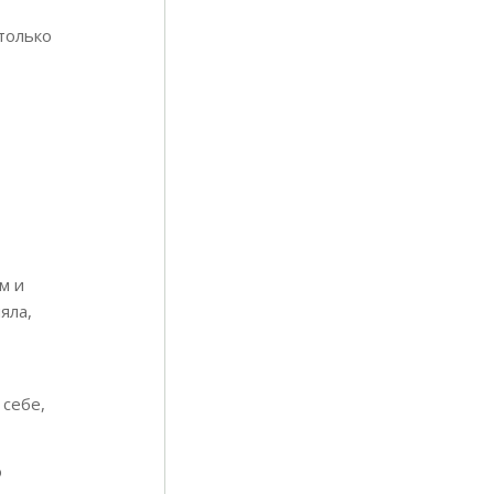
 только
м и
яла,
 себе,
ю