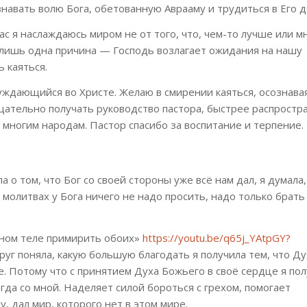
навать волю Бога, обетованную Аврааму и трудиться в Его д
с я наслаждаюсь миром не от того, что, чем-то лучше или м
ь лишь одна причина — Господь возлагает ожидания на нашу
 каяться.
уждающийся во Христе. Желаю в смирении каяться, осознава
щательно получать руководство пастора, быстрее распростр
 многим народам. Пастор спасибо за воспитание и терпение.
 о том, что Бог со своей стороны уже всё нам дал, я думала,
в молитвах у Бога ничего не надо просить, надо только брать
дном теле примирить обоих»
https://youtu.be/q65j_YAtpGY?
друг поняла, какую большую благодать я получила тем, что Ду
. Потому что с принятием Духа Божьего в своё сердце я по
егда со мной. Наделяет силой бороться с грехом, помогает
у, дал мир, которого нет в этом мире.