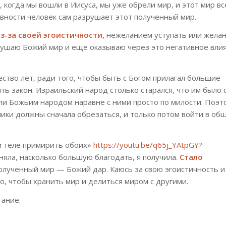
, когда мы вошли в Иисуса, мы уже обрели мир, и этот мир вс
овности человек сам разрушает этот полученный мир.
з-за своей эгоистичности,
нежеланием уступать или жела
рушаю Божий мир и еще оказываю через это негативное вли
ство лет, ради того, чтобы быть с Богом прилагал большие
ять закон. Израильский народ столько старался, что им было
али Божьим народом наравне с ними просто по милости. Поэт
ники должны сначала обрезаться, и только потом войти в об
м теле примирить обоих»
https://youtu.be/q65j_YAtpGY?
оняла, насколько большую благодать, я получила.
Стало
олученный мир — Божий дар. Каюсь за свою эгоистичность и
го, чтобы хранить мир и делиться миром с другими.
тание.