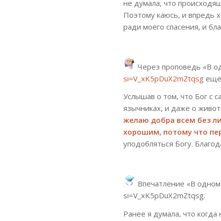
не думала, что происходя
Поэтому каюсь, и впредь 
ради моего спасения, и бл
Через проповедь «В о
si=V_xK5pDuX2mZtqsg
ещё 
Услышав о том, что Бог с с
язычниках, и даже о живот
желаю добра всем без л
хорошим, потому что пе
уподобляться Богу. Благод
Впечатление «В одном 
si=V_xK5pDuX2mZtqsg.
Ранее я думала, что когда