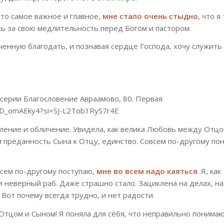
это самое важное и главное,
мне стало очень стыдно
, что я
сь за свою медлительность перед Богом и пастором.
ченную благодать, и познавая сердце Господа, хочу служить
серии Благословение Авраамово, 80. Первая
_wD_omAEky4?si=SJ-L2Tob1RyS7r4E
ление и обличение. Увидела, как велика Любовь между Отцо
 преданность Сына к Отцу, единство. Совсем по-другому пон
всем по-другому поступаю,
мне во всем надо каяться
. Я, как
неверный раб. Даже страшно стало. Зациклена на делах, на
 Вот почему всегда трудно, и нет радости.
Отцом и Сыном! Я поняла для себя, что неправильно понима