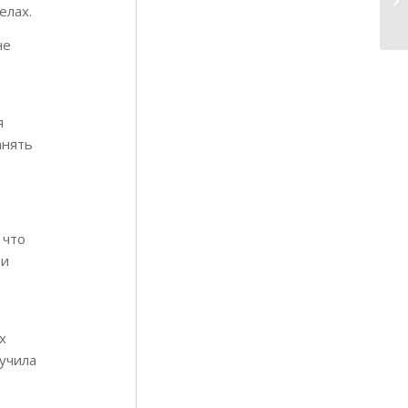
елах.
не
я
анять
 что
 и
х
лучила