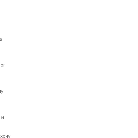
а
Бог
ну
 и
 хочу