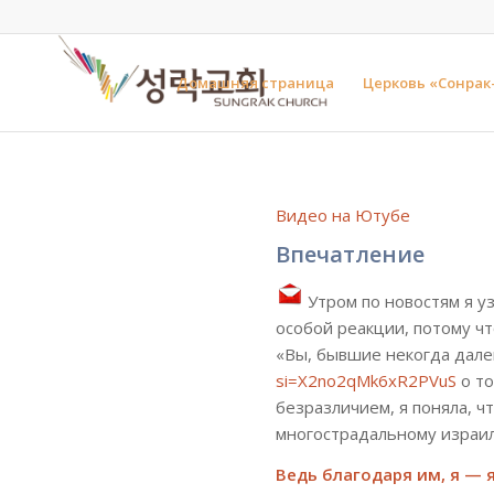
Домашняя страница
Церковь «Сонрак
Видео на Ютубе
Впечатление
Утром по новостям я у
особой реакции, потому чт
«Вы, бывшие некогда дале
si=X2no2qMk6xR2PVuS
о то
безразличием, я поняла, ч
многострадальному израил
Ведь благодаря им, я — 