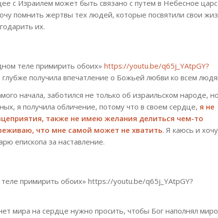
щее с Израилем может быть связано с путем в Небесное царс
хочу помнить жертвы тех людей, которые посвятили свои жи
агодарить их.
дном теле примирить обоих»
https://youtu.be/q65j_YAtpGY?
глубже получила впечатление о Божьей любви ко всем людя
амого начала, заботился не только об израильском народе, но
ных, я получила обличение, потому что в своем сердце,
я не
ицеприятия, также не имею желания делиться чем-то
реживаю, что мне самой может не хватить
. Я каюсь и хоч
арю епископа за наставление.
теле примирить обоих» https://youtu.be/q65j_YAtpGY?
 нет мира на сердце нужно просить, чтобы Бог наполнял миро