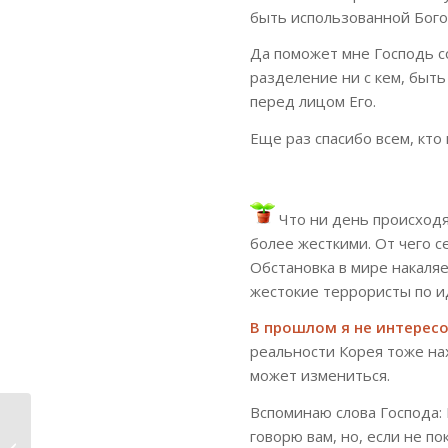
быть использованной Бого
Да поможет мне Господь со
разделение ни с кем, быть
перед лицом Его.
Еще раз спасибо всем, кто
Что ни день происходя
более жесткими. От чего с
Обстановка в мире накаляе
жестокие террористы по и
В прошлом я не интерес
реальности Корея тоже на
может измениться.
Вспоминаю слова Господа: 
5 ноября 2023
говорю вам, но, если не по
Домопровитель