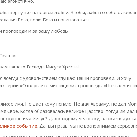
маю эгоистично.
обы вернуться к первой любви. Чтобы, забыв о себе с любов
елания Бога, волю Бога и повиноваться.
и проповеди и за вашу любовь.
Святым.
вам нашего Господа Иисуса Христа!
 я всегда с удовольствием слушаю Ваши проповеди. И хочу
из серии «Отвергайте мистицизм» проповедь «Познаем ист
ликое имя. Не дает кому попало. Не дал Аврааму, не дал Мо
имя Свое. Когда образовалась великое царство, тогда им дал
восходное имя Иисус? Дал каждому человеку, вложил в дух к
великое событие
. Да, вы правы мы не воспринимаем серьезн