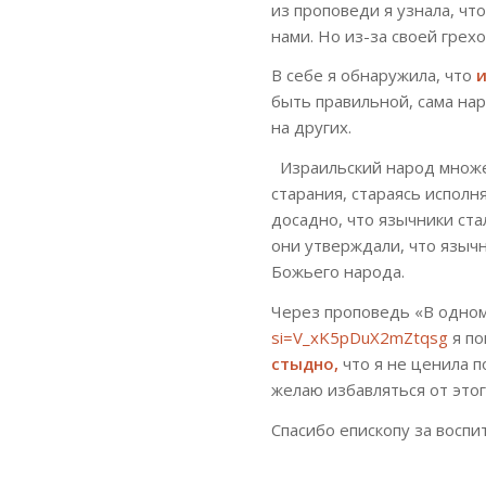
из проповеди я узнала, что
нами. Но из-за своей грех
В себе я обнаружила, что
и
быть правильной, сама на
на других.
Израильский народ множе
старания, стараясь исполн
досадно, что язычники ст
они утверждали, что языч
Божьего народа.
Через проповедь «В одно
si=V_xK5pDuX2mZtqsg
я п
стыдно,
что я не ценила п
желаю избавляться от это
Спасибо епископу за воспи