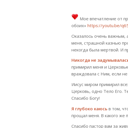
Мое впечатление от п
обоих»
https://youtu.be/
Оказалось очень важным, а
меня, страшной казнью про
некогда была мертвой. И п
Никогда не задумывалась
примирил меня и Церковью 
враждовала с Ним, если не
Иисус миром примирил все
Церковь, одно Тело Его. Т
Спасибо Богу!
Я глубоко каюсь
в том, чт
прощал меня. В какого же 
Спасибо пастор вам за жив