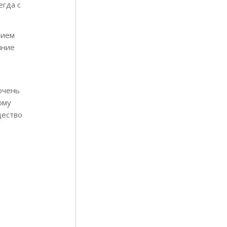
егда с
нием
яние
 очень
ому
щество