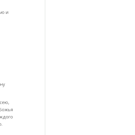
ью и
ину
исею,
 Божья
аждого
о.