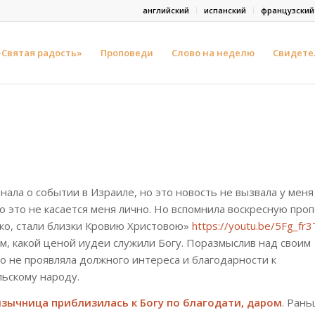
английский
испанский
французский
-Святая радость»
Проповеди
Слово на неделю
Свидете
знала о событии в Израиле, но это новость не вызвала у меня
о это не касается меня лично. Но вспомнила воскресную про
ко, стали близки Кровию Христовою»
https://youtu.be/5Fg_fr
м, какой ценой иудеи служили Богу. Поразмыслив над своим
то не проявляла должного интереса и благодарности к
ьскому народу.
язычница приблизилась к Богу по благодати, даром
. Рань