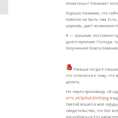
покаетесь»? Означает осоз
благодати
Хорошо понимаю, что сейча
повезло не быть там. Ест
церковь, дает возможность
Я — грешник, постоянно н
долготерпение Господа, т
полученное благословение
Раньше когда я слышала
это относится к тому, что 
делать.
Но через проповедь «В о
si=V_xK5pDuX2mZtqsg
я в
Святой вошёл в моё сердце
свидетельство, что Бог вс
уподобляться Его характер