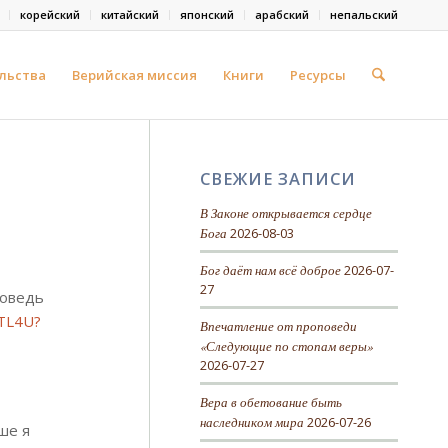
корейский
китайский
японский
арабский
непальский
льства
Верийская миссия
Книги
Ресурсы
СВЕЖИЕ ЗАПИСИ
В Законе открывается сердце
Бога
2026-08-03
Бог даёт нам всё доброе
2026-07-
27
поведь
3TL4U?
Впечатление от проповеди
«Следующие по стопам веры»
2026-07-27
Вера в обетование быть
наследником мира
2026-07-26
ше я