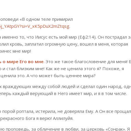
роповеди «В одном теле примирил
q65j_YAtpGY?si=V_xK5pDuX2mZtqsg
.
 именно то, что Иисус есть мой мир (Еф2:14). Он пострадал з
лил кровь, заплатил огромную цену, вошел в меня, которая
ринес мне мир!
 о мире Его во мне
. Это же такое благословение для меня! 
и стал близким мне! Как же не ценила этого я? Похоже, я
 ценила это. А что может быть ценнее мира?
х враждующих между собой людей и сделал один народ, од
еперь каждый верующий в Него имеет мир, и я в том числе.
о порой роптала, истерила, не доверяла Ему. А Он все прощал
прекрасного Бога я верю! Аллилуйя.
ую проповедь, за обличение в любви, за церковь «Сонрак». Я