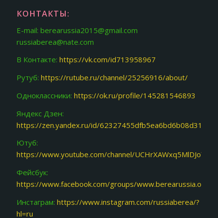
КОНТАКТЫ:
E-mail: berearussia2015@gmail.com
russiaberea@nate.com
В Контакте:
https://vk.com/id713958967
Рутуб:
https://rutube.ru/channel/25256916/about/
Одноклассники:
https://ok.ru/profile/145281546893
Яндекс Дзен:
https://zen.yandex.ru/id/62327455dfb5ea6bd6b08d31
Ютуб:
https://www.youtube.com/channel/UCHrXAWxq5MlDJoY87f
Фейсбук:
https://www.facebook.com/groups/www.berearussia.org/
Инстаграм:
https://www.instagram.com/russiaberea/?
hl=ru