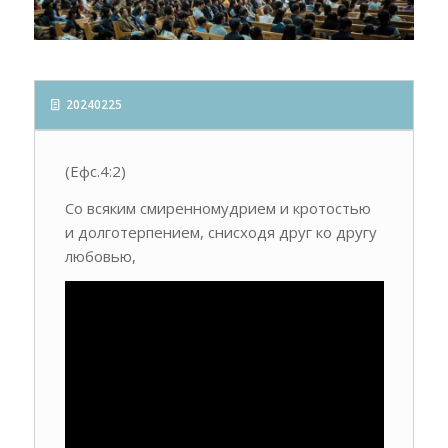
20240225
(Ефс.4:2)
Со всяким смиренномудрием и кротостью
и долготерпением, снисходя друг ко другу
любовью,