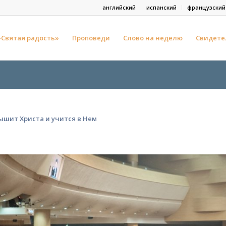
английский
испанский
французский
-Святая радость»
Проповеди
Слово на неделю
Свидете
лышит Христа и учится в Нем