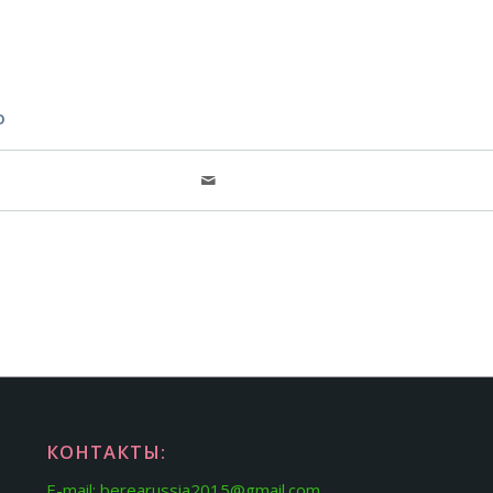
ю
КОНТАКТЫ:
E-mail: berearussia2015@gmail.com