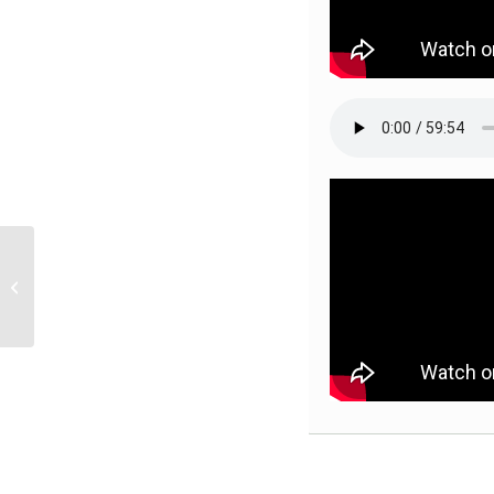
Впечатление от
проповеди «К
совершению, на...