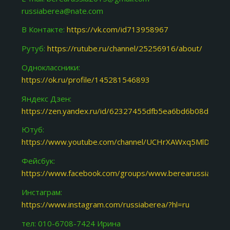
russiaberea@nate.com
В Контакте:
https://vk.com/id713958967
Рутуб:
https://rutube.ru/channel/25256916/about/
Одноклассники:
https://ok.ru/profile/145281546893
Яндекс Дзен:
https://zen.yandex.ru/id/62327455dfb5ea6bd6b08d31
Ютуб:
https://www.youtube.com/channel/UCHrXAWxq5MlDJoY87
Фейсбук:
https://www.facebook.com/groups/www.berearussia.org/
Инстаграм:
https://www.instagram.com/russiaberea/?hl=ru
тел: 010-6708-7424 Ирина