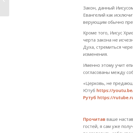
«Исполняйтесь �...
Закон, данный Иисусо
Евангелий как исключи
верующим обычно пред
Кроме того, Иисус Хри
черта закона не исчез
Духа, стремиться чер
изменения.
Именно этому учит епи
согласованы между соб
«Церковь, не предающ
Ютуб
https://youtu.
Рутуб
https://rutube
Прочитав
ваше настав
гостей, я сам уже пол