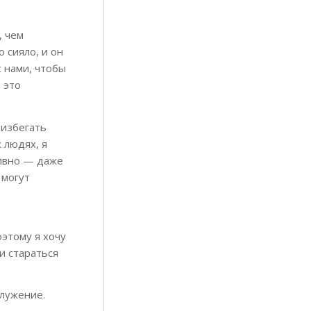
, чем
 сияло, и он
с нами, чтобы
 это
 избегать
х людях, я
тивно — даже
 могут
этому я хочу
и стараться
служение.