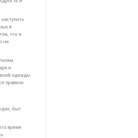
едрость и
т наступить
рых в
ом, что я
о не
етелем
аря и
 своей одежды
се правила
ждах, был
что время
ть