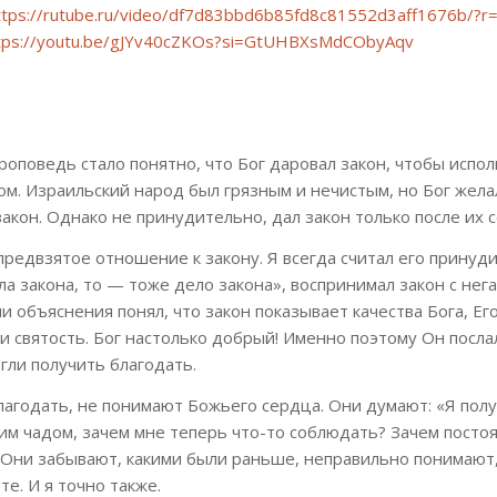
ttps://rutube.ru/video/df7d83bbd6b85fd8c81552d3aff1676b/?r
tps://youtu.be/gJYv40cZKOs?si=GtUHBXsMdCObyAqv
оповедь стало понятно, что Бог даровал закон, чтобы испол
м. Израильский народ был грязным и нечистым, но Бог жела
закон. Однако не принудительно, дал закон только после их с
предвзятое отношение к закону. Я всегда считал его принуд
ела закона, то — тоже дело закона», воспринимал закон с нег
и объяснения понял, что закон показывает качества Бога, Ег
и святость. Бог настолько добрый! Именно поэтому Он посла
гли получить благодать.
лагодать, не понимают Божьего сердца. Они думают: «Я пол
им чадом, зачем мне теперь что-то соблюдать? Зачем постоя
 Они забывают, какими были раньше, неправильно понимают,
е. И я точно также.