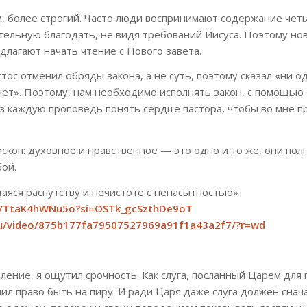
м, более строгий. Часто люди воспринимают содержание чет
тельную благодать, не видя требований Иисуса. Поэтому но
лагают начать чтение с Нового завета.
стос отменил обряды закона, а не суть, поэтому сказал «ни о
нет». Поэтому, нам необходимо исполнять закон, с помощью
ез каждую проповедь понять сердце пастора, чтобы во мне 
скоп: духовное и нравственное — это одно и то же, они по
ой.
аяся распутству и нечистоте с ненасытностью»
be/TtaK4hWNu5o?si=OSTk_gcSzthDe9oT
.ru/video/875b177fa79507527969a91f1a43a2f7/?r=wd
ление, я ощутил срочность. Как слуга, посланный Царем для
учил право быть на пиру. И ради Царя даже слуга должен снач