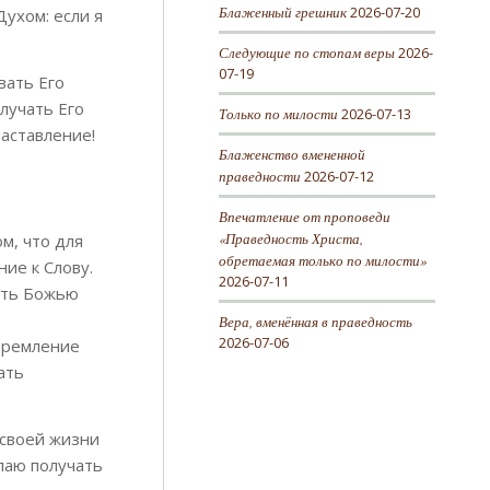
Блаженный грешник
2026-07-20
ухом: если я
Следующие по стопам веры
2026-
07-19
вать Его
лучать Его
Только по милости
2026-07-13
наставление!
Блаженство вмененной
праведности
2026-07-12
Впечатление от проповеди
«Праведность Христа,
ом, что для
обретаемая только по милости»
ие к Слову.
2026-07-11
ять Божью
Вера, вменённая в праведность
2026-07-06
стремление
ать
 своей жизни
лаю получать