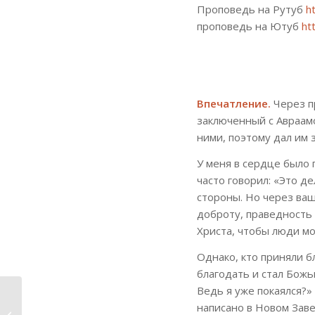
Проповедь на Рутуб
h
проповедь на Ютуб
ht
Впечатление.
Через пр
заключенный с Авраамо
ними, поэтому дал им 
У меня в сердце было 
часто говорил: «Это д
стороны. Но через ваш
доброту, праведность 
Христа, чтобы люди мо
Однако, кто приняли б
благодать и стал Божь
Ведь я уже покаялся?»
Впечатление от
написано в Новом Завет
проповеди