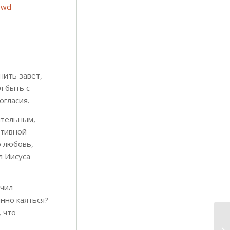
=wd
нить завет,
л быть с
огласия.
ительным,
ативной
о любовь,
л Иисуса
учил
нно каяться?
 что