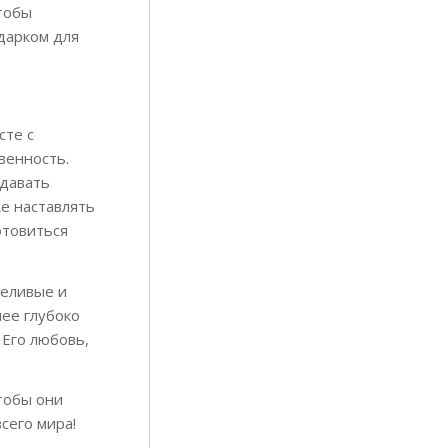
тобы
дарком для
сте с
венность.
едавать
же наставлять
отовиться
пеливые и
ее глубоко
 Его любовь,
тобы они
сего мира!