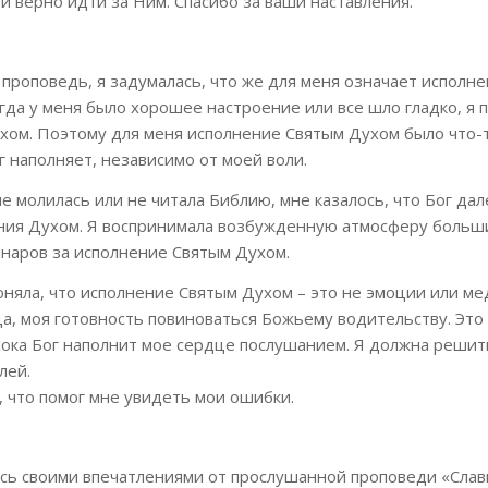
и верно идти за Ним. Спасибо за ваши наставления.
 проповедь, я задумалась, что же для меня означает исполн
гда у меня было хорошее настроение или все шло гладко, я 
хом. Поэтому для меня исполнение Святым Духом было что-
г наполняет, независимо от моей воли.
е молилась или не читала Библию, мне казалось, что Бог дале
ния Духом. Я воспринимала возбужденную атмосферу больш
наров за исполнение Святым Духом.
няла, что исполнение Святым Духом – это не эмоции или ме
а, моя готовность повиноваться Божьему водительству. Это 
пока Бог наполнит мое сердце послушанием. Я должна решит
лей.
, что помог мне увидеть мои ошибки.
сь своими впечатлениями от прослушанной проповеди «Сла