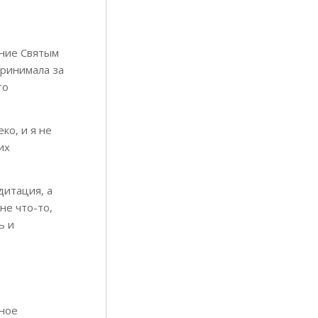
ение Святым
принимала за
то
ко, и я не
их
дитация, а
не что-то,
ь и
вное