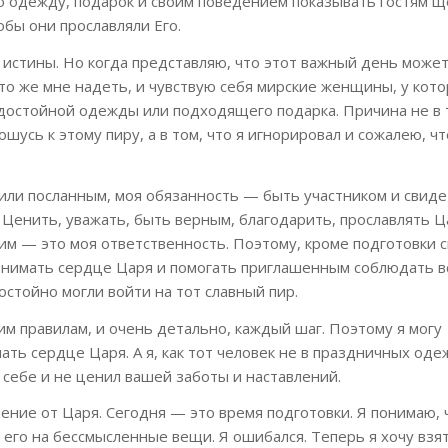
ю одежду, подарок и своим поведением показывать гостям щ
бы они прославляли Его.
 истины. Но когда представляю, что этот важный день може
что же мне надеть, и чувствую себя мирские женщины, у кото
достойной одежды или подходящего подарка. Причина не в т
шусь к этому пиру, а в том, что я игнорировал и сожалею, чт
или посланным, моя обязанность — быть участником и свид
 Ценить, уважать, быть верным, благодарить, прославлять Ц
Ним — это моя ответственность. Поэтому, кроме подготовки
понимать сердце Царя и помогать приглашенным соблюдать в
остойно могли войти на тот славный пир.
им правилам, и очень детально, каждый шаг. Поэтому я могу
ать сердце Царя. А я, как тот человек не в праздничных оде
себе и не ценил вашей заботы и наставлений.
ение от Царя. Сегодня — это время подготовки. Я понимаю, 
у его на бессмысленные вещи. Я ошибался. Теперь я хочу взя