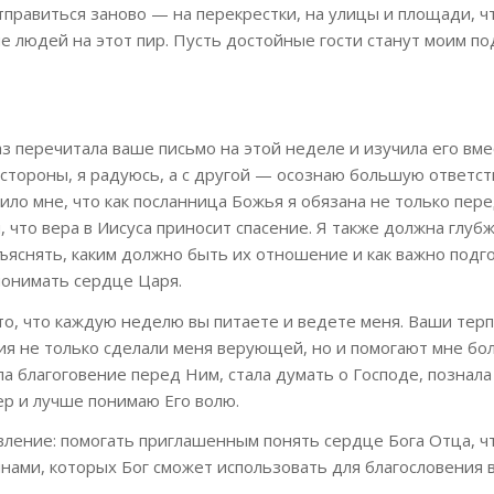
правиться заново — на перекрестки, на улицы и площади, ч
 людей на этот пир. Пусть достойные гости станут моим по
аз перечитала ваше письмо на этой неделе и изучила его вме
стороны, я радуюсь, а с другой — осознаю большую ответст
ло мне, что как посланница Божья я обязана не только пер
, что вера в Иисуса приносит спасение. Я также должна глуб
бъяснять, каким должно быть их отношение и как важно подг
понимать сердце Царя.
то, что каждую неделю вы питаете и ведете меня. Ваши тер
я не только сделали меня верующей, но и помогают мне бол
ла благоговение перед Ним, стала думать о Господе, познала
ер и лучше понимаю Его волю.
вление: помогать приглашенным понять сердце Бога Отца, ч
нами, которых Бог сможет использовать для благословения в