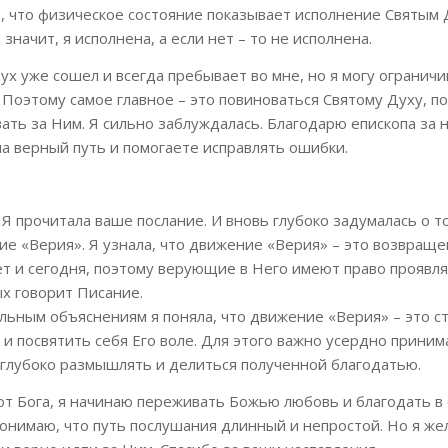
 что физическое состояние показывает исполнение Святым Д
значит, я исполнена, а если нет – то не исполнена.
ух уже сошел и всегда пребывает во мне, но я могу ограничи
Поэтому самое главное – это повиноваться Святому Духу, по
ать за Ним. Я сильно заблуждалась. Благодарю епископа за 
а верный путь и помогаете исправлять ошибки.
! Я прочитала ваше послание. И вновь глубоко задумалась о т
е «Верия». Я узнала, что движение «Верия» – это возвращен
ет и сегодня, поэтому верующие в Него имеют право проявл
ых говорит Писание.
льным объяснениям я поняла, что движение «Верия» – это 
и посвятить себя Его воле. Для этого важно усердно приним
 глубоко размышлять и делиться полученной благодатью.
от Бога, я начинаю переживать Божью любовь и благодать в
понимаю, что путь послушания длинный и непростой. Но я же