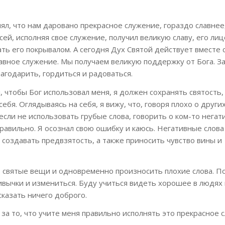
ял, что нам даровано прекрасное служение, гораздо славнее
ей, исполняя свое служение, получил великую славу, его лицо
ь его покрывалом. А сегодня Дух Святой действует вместе 
авное служение. Мы получаем великую поддержку от Бога. За
годарить, гордиться и радоваться.
л, чтобы Бог использовал меня, я должен сохранять святость,
себя. Оглядываясь на себя, я вижу, что, говоря плохо о други
если не использовать грубые слова, говорить о ком-то нега
равильно. Я осознал свою ошибку и каюсь. Негативные слова
 создавать предвзятость, а также приносить чувство вины и
 святые вещи и одновременно произносить плохие слова. По
ивычки и измениться. Буду учиться видеть хорошее в людях 
сказать ничего доброго.
 за то, что учите меня правильно исполнять это прекрасное 