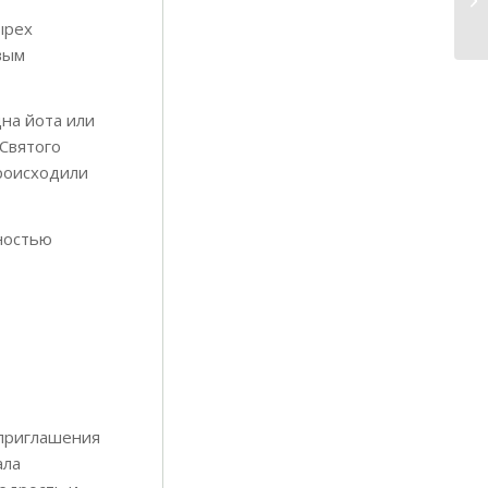
ырех
вым
дна йота или
 Святого
происходили
лностью
 приглашения
ала