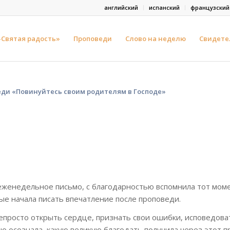
английский
испанский
французский
-Святая радость»
Проповеди
Слово на неделю
Свидете
еди «Повинуйтесь своим родителям в Господе»
еженедельное письмо, с благодарностью вспомнила тот мом
вые начала писать впечатление после проповеди.
епросто открыть сердце, признать свои ошибки, исповедова
сно осознала, какую великую благодать получила через этот п