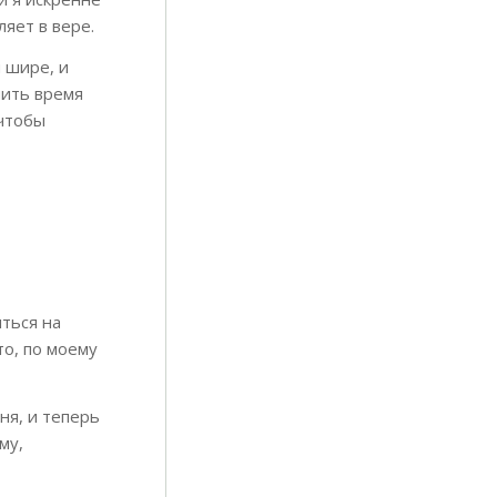
ляет в вере.
 шире, и
нить время
 чтобы
ться на
то, по моему
ня, и теперь
му,