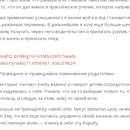
то, что он дал живое и практическое учение, которое направ
аря применению услышанного в жизни мой взгляд становится
 реальные перемены. В дальнейшем я хочу еще больше це
ом, получать через него водительство и прилагать усилия,
 в жизни и приносить плод.
e/VeqFQ_bDMog?si=sItM6izZ8015wadx
kvideo.ru/video713958967_456239824
Праведное и справедливое повиновение родителям»:
которые считают учебу важнее и говорят детям сосредоточи
 я задумалась о себе. Поняла, что часто выбираю только то, ч
пользу, и следую за этим, живу по своей воле.
больше не принадлежу самой себе. Иисус заплатил цену за ме
т Ему. Но все еще пытаюсь управлять своей жизнью по-свое
обственную волю — и вижу в себе эту борьбу.