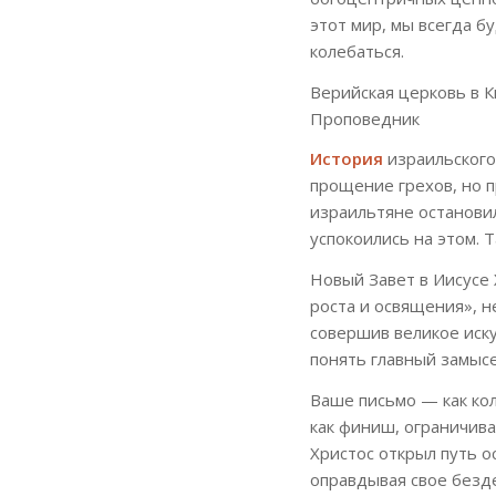
этот мир, мы всегда б
колебаться.
Верийская церковь в К
Проповедник
История
израильского
прощение грехов, но п
израильтяне останови
успокоились на этом.
Новый Завет в Иисусе 
роста и освящения», н
совершив великое иску
понять главный замысе
Ваше письмо — как ко
как финиш, ограничива
Христос открыл путь о
оправдывая свое безд