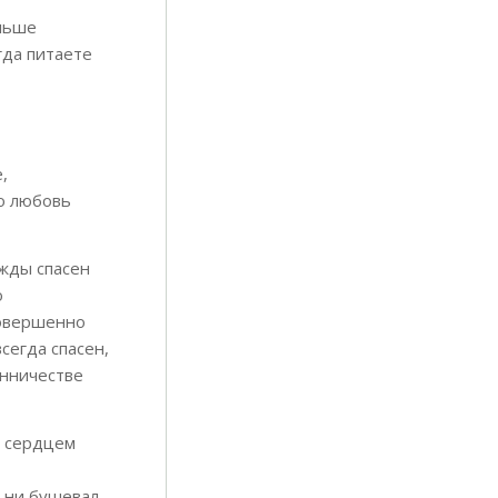
ольше
гда питаете
,
о любовь
ажды спасен
о
совершенно
сегда спасен,
онничестве
м сердцем
и ни бушевал