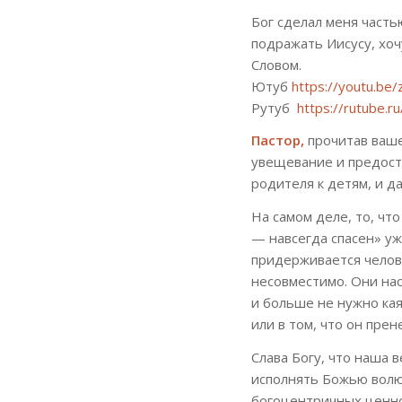
Бог сделал меня частью
подражать Иисусу, хоч
Словом.
Ютуб
https://youtu.b
Рутуб
https://rutube
Пастор,
прочитав ваше
увещевание и предост
родителя к детям, и 
На самом деле, то, чт
— навсегда спасен» уж
придерживается челов
несовместимо. Они нас
и больше не нужно кая
или в том, что он прен
Слава Богу, что наша 
исполнять Божью волю 
богоцентричных ценнос