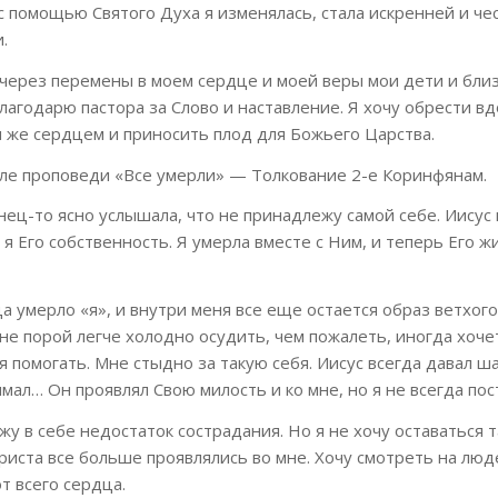
с помощью Святого Духа я изменялась, стала искренней и че
.
 через перемены в моем сердце и моей веры мои дети и бли
Благодарю пастора за Слово и наставление. Я хочу обрести в
 же сердцем и приносить плод для Божьего Царства.
е проповеди «Все умерли» — Толкование 2-е Коринфянам.
ец-то ясно услышала, что не принадлежу самой себе. Иисус 
я Его собственность. Я умерла вместе с Ним, и теперь Его ж
а умерло «я», и внутри меня все еще остается образ ветхого
мне порой легче холодно осудить, чем пожалеть, иногда хоче
ся помогать. Мне стыдно за такую себя. Иисус всегда давал ш
имал… Он проявлял Свою милость и ко мне, но я не всегда пос
жу в себе недостаток сострадания. Но я не хочу оставаться т
Христа все больше проявлялись во мне. Хочу смотреть на люд
т всего сердца.