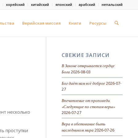
корейский
китайский
японский
арабский
непальский
льства
Верийская миссия
Книги
Ресурсы
СВЕЖИЕ ЗАПИСИ
В Законе открывается сердце
Бога
2026-08-03
Бог даёт нам всё доброе
2026-07-
27
Впечатление от проповеди
«Следующие по стопам веры»
ент несколько
2026-07-27
Вера в обетование быть
наследником мира
2026-07-26
ть проступки
роцесс.