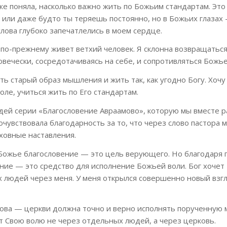
е поняла, насколько важно жить по Божьим стандартам. Это
 или даже будто ты теряешь постоянно, но в Божьих глазах
слова глубоко запечатлелись в моем сердце.
 по-прежнему живет ветхий человек. Я склонна возвращаться
овечески, сосредотачиваясь на себе, и сопротивляться Божье
уть старый образ мышления и жить так, как угодно Богу. Хоч
оле, учиться жить по Его стандартам.
дей серии «Благословение Авраамово», которую мы вместе р
очувствовала благодарность за то, что через слово пастора 
ховные наставления.
 Божье благословение — это цель верующего. Но благодаря
ение — это средство для исполнение Божьей воли. Бог хочет
х людей через меня. У меня открылся совершенно новый взгл
стова — церкви должна точно и верно исполнять порученную
т Свою волю не через отдельных людей, а через церковь.