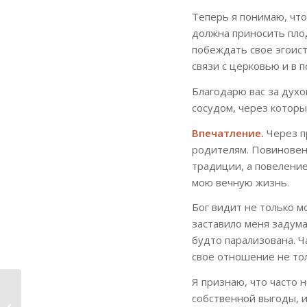
Теперь я понимаю, что
должна приносить пло
побеждать свое эгоист
связи с церковью и в 
Благодарю вас за духо
сосудом, через которы
Впечатление.
Через п
родителям. Повиновен
традиции, а повеление
мою вечную жизнь.
Бог видит не только м
заставило меня задума
будто парализована. Ч
свое отношение не тол
Я признаю, что часто 
Впечатление от
собственной выгоды, и
проповеди «Тайна