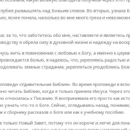
 глубже размышлять над Божьим словом. Во-вторых, узнала 
ьих, яснее поняла, насколько во мне много греха и невозмож
ас за то, что заботитесь обо мне, наставляете и являетесь 
водству я обрела силу в духовной жизни и надежду на воск
чусь жить в повиновении с любовью к Богу, а именно к церкв
провождается болью, я надеюсь, что, укрепляясь радостью 
реодолевать земные страдания, укрепляться уподобляясь Бо
оповеди «Удивительная Библия». Во время проповеди я вспо
чно читать Библию, когда я только приняла Иисуса. Через это
но относилась к Писанию. Я воспринимала его просто как ис
о узнать что-то о Боге. Сейчас, оглядываясь назад, понимаю
к к сборнику рассказов о Боге или как к учебному пособию.
ла только Новый Завет, потому что он короче и легче для пон
не стало жаль, что раньше я не слышала таких наставлений, 