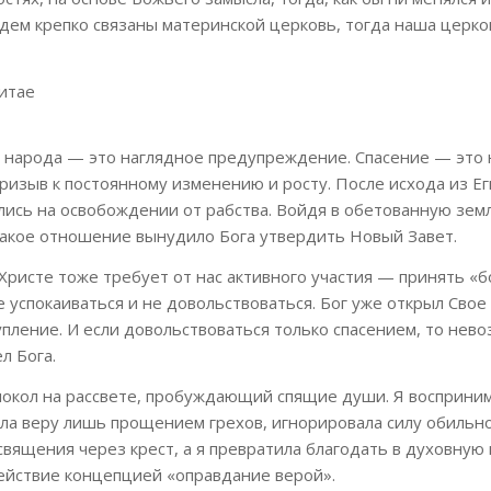
удем крепко связаны материнской церковь, тогда наша церко
итае
 народа — это наглядное предупреждение. Спасение — это 
ризыв к постоянному изменению и росту. После исхода из Ег
лись на освобождении от рабства. Войдя в обетованную зем
 Такое отношение вынудило Бога утвердить Новый Завет.
Христе тоже требует от нас активного участия — принять «б
е успокаиваться и не довольствоваться. Бог уже открыл Свое
пление. И если довольствоваться только спасением, то нев
л Бога.
локол на рассвете, пробуждающий спящие души. Я восприним
ла веру лишь прощением грехов, игнорировала силу обильно
священия через крест, а я превратила благодать в духовную 
ействие концепцией «оправдание верой».