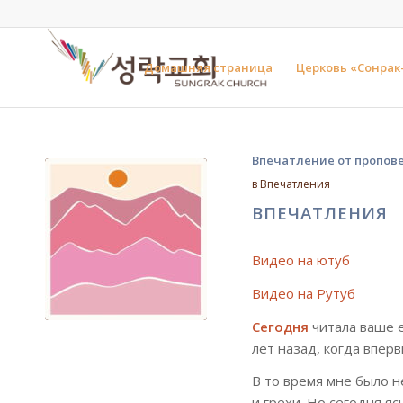
Домашняя страница
Церковь «Сонрак
Впечатление от пропов
в
Впечатления
ВПЕЧАТЛЕНИЯ
Видео на ютуб
Видео на Рутуб
Сегодня
читала ваше 
лет назад, когда впер
В то время мне было н
и грехи. Но сегодня я