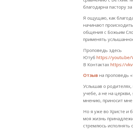
благодарна пастору за 
Я ощущаю, как благод
начинают происходить
общения с Божьим Слов
применять услышанное
Проповедь здесь
Ютуб
https://youtu.b
В Контактах
https://v
Отзыв
на проповедь «
Услышав о родителях, 
учебе, а не на церкви,
мнению, приносит мне 
Но я уже во Христе и 
моя жизнь принадлежи
стремлюсь исполнять с