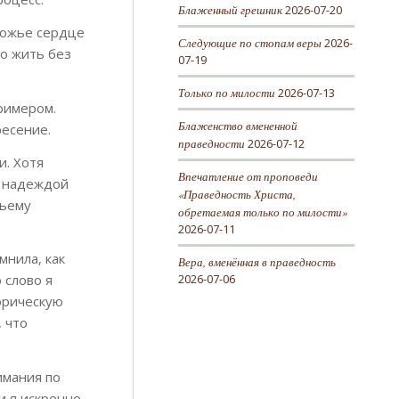
Блаженный грешник
2026-07-20
Божье сердце
Следующие по стопам веры
2026-
но жить без
07-19
Только по милости
2026-07-13
примером.
Блаженство вмененной
ресение.
праведности
2026-07-12
и. Хотя
Впечатление от проповеди
и надеждой
«Праведность Христа,
жьему
обретаемая только по милости»
2026-07-11
мнила, как
Вера, вменённая в праведность
2026-07-06
 слово я
торическую
, что
имания по
и я искренне