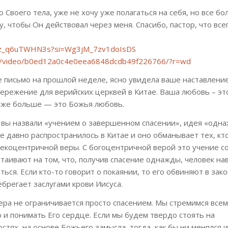
 Своего тела, уже не хочу уже полагаться на себя, но все б
у, чтобы Он действовал через меня. Спасибо, пастор, что все
e/z_q6uTWHN3s?si=Wg3jM_7zv1doIsDS
.ru/video/b0ed12a0c4e0eea6848dcdb49f226766/?r=wd
 письмо на прошлой неделе, ясно увидела ваше наставление
ережение для верийских церквей в Китае. Ваша любовь – эт
даже больше — это Божья любовь.
о вы назвали «учением о завершенном спасении», идея «одн
е давно распространилось в Китае и оно обманывает тех, кт
екоцентричной веры. С богоцентричной верой это учение 
таивают на том, что, получив спасение однажды, человек нав
ться. Если кто-то говорит о покаянии, то его обвиняют в зак
ебрегает заслугами крови Иисуса.
вера не ограничивается просто спасением. Мы стремимся все
и понимать Его сердце. Если мы будем твердо стоять на
тях, на основе Божьего замысла, тогда, как бы ни менялся 