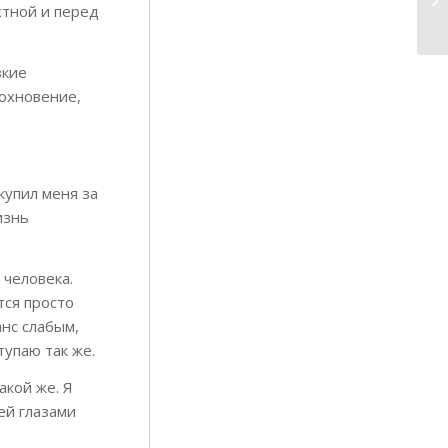
стной и перед
зкие
дохновение,
купил меня за
изнь
 человека.
тся просто
анс слабым,
тупаю так же.
акой же. Я
ей глазами