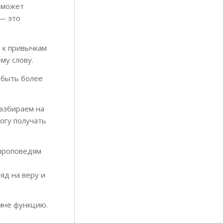
 может
 — это
 к привычкам
му слову.
у быть более
азбираем на
могу получать
 проповедям
яд на веру и
 мне функцию.