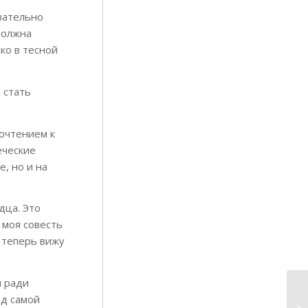
зательно
должна
ко в тесной
 стать
очтением к
еческие
, но и на
дца. Это
 моя совесть
И теперь вижу
м ради
ед самой