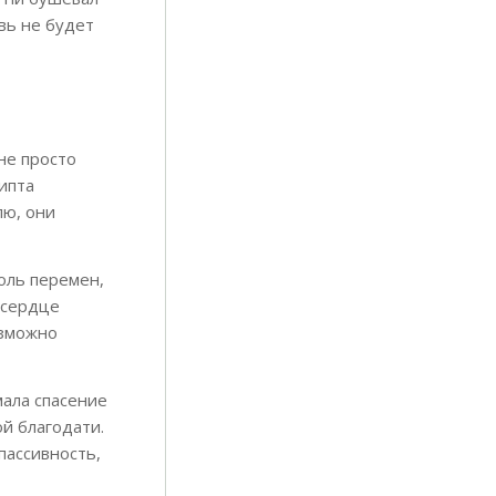
вь не будет
не просто
ипта
лю, они
оль перемен,
 сердце
озможно
ала спасение
й благодати.
пассивность,