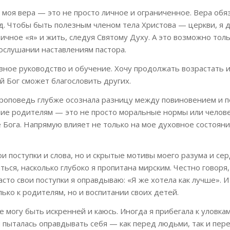
 моя вера — это не просто личное и ограниченное. Вера обя
д. Чтобы быть полезным членом тела Христова — церкви, я 
ичное «я» и жить, следуя Святому Духу. А это возможно толь
послушании наставлениям пастора.
вное руководство и обучение. Хочу продолжать возрастать и
й Бог сможет благословить других.
роповедь глубже осознала разницу между повиновением и п
ие родителям — это не просто моральные нормы или челов
 Бога. Напрямую влияет не только на мое духовное состояние
ои поступки и слова, но и скрытые мотивы моего разума и сер
ться, насколько глубоко я пропитана мирским. Честно говоря,
асто свои поступки я оправдываю: «Я же хотела как лучше». 
ько к родителям, но и воспитании своих детей.
не могу быть искренней и каюсь. Иногда я прибегала к уловка
 пыталась оправдывать себя — как перед людьми, так и пер