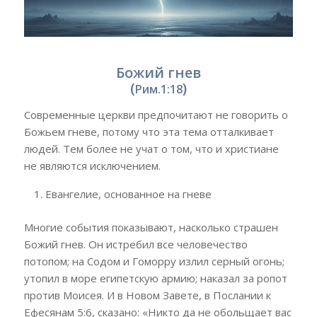
Божий гнев
(
)
Рим.1:18
Современные церкви предпочитают не говорить о
Божьем гневе, потому что эта тема отталкивает
людей. Тем более не учат о том, что и христиане
не являются исключением.
Евангелие, основанное на гневе
Многие события показывают, насколько страшен
Божий гнев. Он истребил все человечество
потопом; на Содом и Гоморру излил серный огонь;
утопил в море египетскую армию; наказал за ропот
против Моисея. И в Новом Завете, в Послании к
Ефесянам 5:6, сказано: «Никто да не обольщает вас