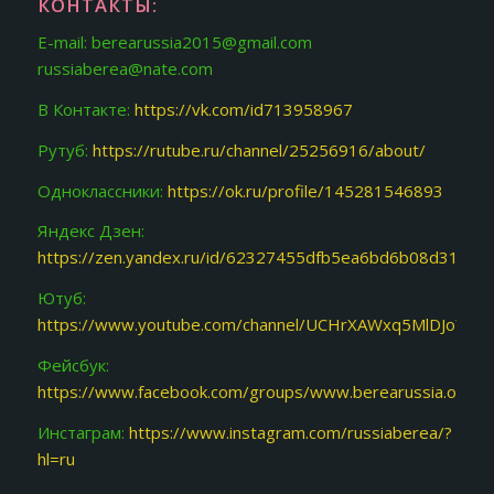
КОНТАКТЫ:
E-mail: berearussia2015@gmail.com
russiaberea@nate.com
В Контакте:
https://vk.com/id713958967
Рутуб:
https://rutube.ru/channel/25256916/about/
Одноклассники:
https://ok.ru/profile/145281546893
Яндекс Дзен:
https://zen.yandex.ru/id/62327455dfb5ea6bd6b08d31
Ютуб:
https://www.youtube.com/channel/UCHrXAWxq5MlDJoY87f
Фейсбук:
https://www.facebook.com/groups/www.berearussia.org/
Инстаграм:
https://www.instagram.com/russiaberea/?
hl=ru