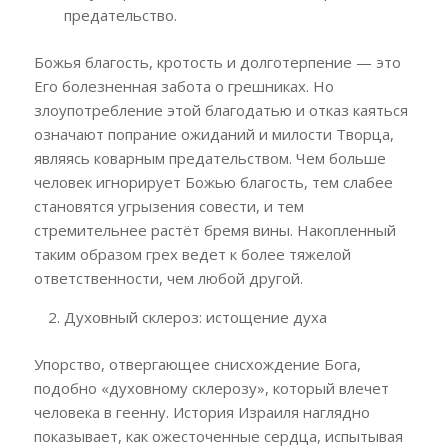
предательство.
Божья благость, кротость и долготерпение — это
Его болезненная забота о грешниках. Но
злоупотребление этой благодатью и отказ каяться
означают попрание ожиданий и милости Творца,
являясь коварным предательством. Чем больше
человек игнорирует Божью благость, тем слабее
становятся угрызения совести, и тем
стремительнее растёт бремя вины. Накопленный
таким образом грех ведет к более тяжелой
ответственности, чем любой другой.
Духовный склероз: истощение духа
Упорство, отвергающее снисхождение Бога,
подобно «духовному склерозу», который влечет
человека в геенну. История Израиля наглядно
показывает, как ожесточенные сердца, испытывая