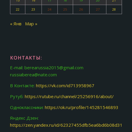
15
16
17
18
19
20
21
22
23
24
25
26
27
28
« Янв
Мар »
КОНТАКТЫ:
E-mail: berearussia2015@gmail.com
russiaberea@nate.com
В Контакте:
https://vk.com/id713958967
Рутуб:
https://rutube.ru/channel/25256916/about/
Одноклассники:
https://ok.ru/profile/145281546893
Яндекс Дзен:
https://zen.yandex.ru/id/62327455dfb5ea6bd6b08d31