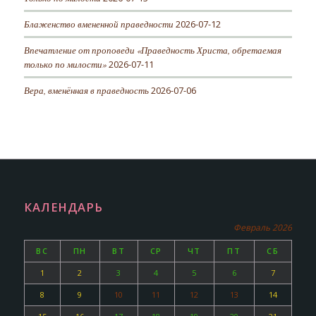
Блаженство вмененной праведности
2026-07-12
Впечатление от проповеди «Праведность Христа, обретаемая
только по милости»
2026-07-11
Вера, вменённая в праведность
2026-07-06
КАЛЕНДАРЬ
Февраль 2026
ВС
ПН
ВТ
СР
ЧТ
ПТ
СБ
1
2
3
4
5
6
7
8
9
10
11
12
13
14