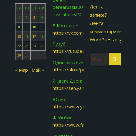
Лента
berearussia2015@gmail.com
ВС
ПН
ВТ
СР
ЧТ
ПТ
СБ
russiaberea@nate.com
записей
1
2
3
4
5
6
7
Лента
В Контакте:
8
9
10
11
12
13
14
комментариев
https://vk.com/id713958967
15
16
17
18
19
20
21
WordPress.org
Рутуб:
22
23
24
25
26
27
28
https://rutube.ru/channel/25256916/ab
29
30
Одноклассники:
https://ok.ru/profile/145281546893
« Мар
Май »
Яндекс Дзен:
https://zen.yandex.ru/id/62327455df
Ютуб:
https://www.youtube.com/channel/U
Фейсбук:
https://www.facebook.com/groups/www