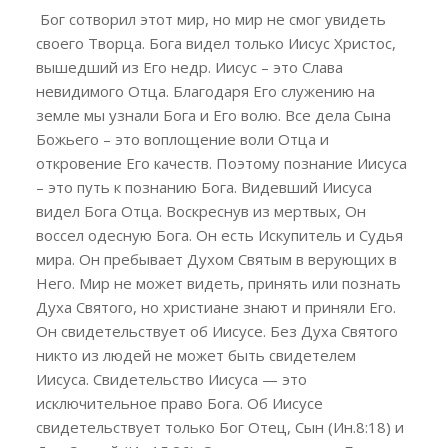
Бог сотворил этот мир, но мир не смог увидеть
своего Творца. Бога видел только Иисус Христос,
вышедший из Его недр. Иисус – это Слава
невидимого Отца. Благодаря Его служению на
земле мы узнали Бога и Его волю. Все дела Сына
Божьего – это воплощение воли Отца и
откровение Его качеств. Поэтому познание Иисуса
– это путь к познанию Бога. Видевший Иисуса
видел Бога Отца. Воскреснув из мертвых, Он
воссел одесную Бога. Он есть Искупитель и Судья
мира. Он пребывает Духом Святым в верующих в
Него. Мир не может видеть, принять или познать
Духа Святого, но христиане знают и приняли Его.
Он свидетельствует об Иисусе. Без Духа Святого
никто из людей не может быть свидетелем
Иисуса. Свидетельство Иисуса — это
исключительное право Бога. Об Иисусе
свидетельствует только Бог Отец, Сын (Ин.8:18) и