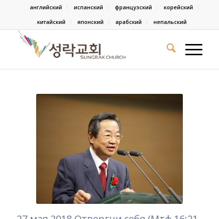
английский
испанский
французский
корейский
китайский
японский
арабский
непальский
27 мая 2018 Отвергни себя (Мтф.16:21-