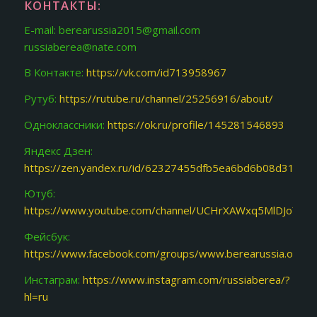
КОНТАКТЫ:
E-mail: berearussia2015@gmail.com
russiaberea@nate.com
В Контакте:
https://vk.com/id713958967
Рутуб:
https://rutube.ru/channel/25256916/about/
Одноклассники:
https://ok.ru/profile/145281546893
Яндекс Дзен:
https://zen.yandex.ru/id/62327455dfb5ea6bd6b08d31
Ютуб:
https://www.youtube.com/channel/UCHrXAWxq5MlDJoY87f
Фейсбук:
https://www.facebook.com/groups/www.berearussia.org/
Инстаграм:
https://www.instagram.com/russiaberea/?
hl=ru