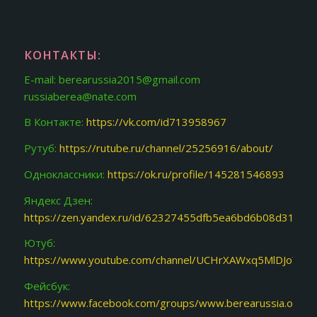
КОНТАКТЫ:
E-mail: berearussia2015@gmail.com
russiaberea@nate.com
В Контакте:
https://vk.com/id713958967
Рутуб:
https://rutube.ru/channel/25256916/about/
Одноклассники:
https://ok.ru/profile/145281546893
Яндекс Дзен:
https://zen.yandex.ru/id/62327455dfb5ea6bd6b08d31
Ютуб:
https://www.youtube.com/channel/UCHrXAWxq5MlDJoY87f
Фейсбук:
https://www.facebook.com/groups/www.berearussia.org/