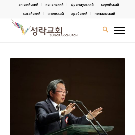
английский
испанский
французский
корейский
китайский
японский
арабский
непальский