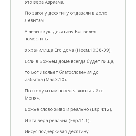
это вера Авраама.
По закону десятину отдавали в долю
Левитам.
А левитскую десятину Бог велел
поместить
в хранилища Его дома (Неем.10:38-39).
Если в Божьем доме всегда будет пища,
то Бог изольет благословения до
избытка (Мал.3:10).
Поэтому и нам повелел «испытайте
Меня».
Божье слово живо и реально (Евр.4:12),
И эта вера реальна (Евр.11:1).
Иисус подчеркивая десятину