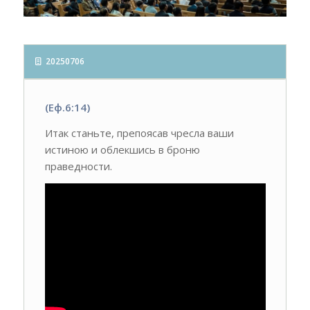
20250706
(Еф.6:14)
Итак станьте, препоясав чресла ваши
истиною и облекшись в броню
праведности.