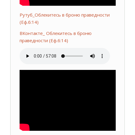
Рутуб_Облекитесь в броню праведности
(Еф.6:14)
ВКонтакте_ Облекитесь в броню
праведности (Еф.6:14)