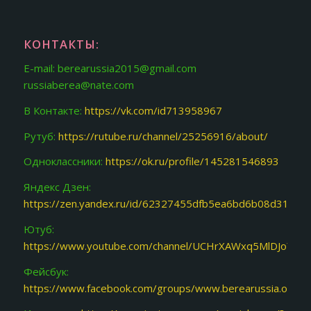
КОНТАКТЫ:
E-mail: berearussia2015@gmail.com
russiaberea@nate.com
В Контакте:
https://vk.com/id713958967
Рутуб:
https://rutube.ru/channel/25256916/about/
Одноклассники:
https://ok.ru/profile/145281546893
Яндекс Дзен:
https://zen.yandex.ru/id/62327455dfb5ea6bd6b08d31
Ютуб:
https://www.youtube.com/channel/UCHrXAWxq5MlDJoY87f
Фейсбук:
https://www.facebook.com/groups/www.berearussia.org/