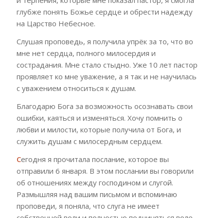
и терпения, которые мне показал пастор, я смогла
глубже понять Божье сердце и обрести надежду
на Царство Небесное.
Слушая проповедь, я получила упрёк за то, что во
мне нет сердца, полного милосердия и
сострадания. Мне стало стыдно. Уже 10 лет пастор
проявляет ко мне уважение, а я так и не научилась
с уважением относиться к душам.
Благодарю Бога за возможность осознавать свои
ошибки, каяться и изменяться. Хочу помнить о
любви и милости, которые получила от Бога, и
служить душам с милосердным сердцем.
С
егодня я прочитала послание, которое вы
отправили 6 января. В этом послании вы говорили
об отношениях между господином и слугой.
Размышляя над вашим письмом и вспоминаю
проповеди, я поняла, что слуга не имеет
собственной воли и полностью подчиняться воле