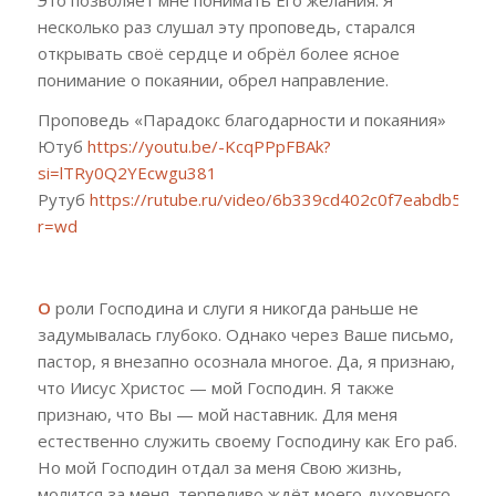
несколько раз слушал эту проповедь, старался
открывать своё сердце и обрёл более ясное
понимание о покаянии, обрел направление.
Проповедь «Парадокс благодарности и покаяния»
Ютуб
https://youtu.be/-KcqPPpFBAk?
si=lTRy0Q2YEcwgu381
Рутуб
https://rutube.ru/video/6b339cd402c0f7eabdb594
r=wd
О
роли Господина и слуги я никогда раньше не
задумывалась глубоко. Однако через Ваше письмо,
пастор, я внезапно осознала многое. Да, я признаю,
что Иисус Христос — мой Господин. Я также
признаю, что Вы — мой наставник. Для меня
естественно служить своему Господину как Его
раб
.
Но мой Господин отдал за меня Свою жизнь,
молится за меня, терпеливо ждёт моего духовного