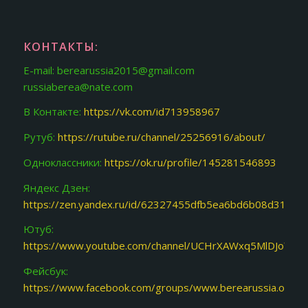
КОНТАКТЫ:
E-mail: berearussia2015@gmail.com
russiaberea@nate.com
В Контакте:
https://vk.com/id713958967
Рутуб:
https://rutube.ru/channel/25256916/about/
Одноклассники:
https://ok.ru/profile/145281546893
Яндекс Дзен:
https://zen.yandex.ru/id/62327455dfb5ea6bd6b08d31
Ютуб:
https://www.youtube.com/channel/UCHrXAWxq5MlDJoY87f
Фейсбук:
https://www.facebook.com/groups/www.berearussia.org/