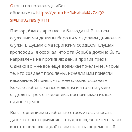
О
тзыв на проповедь «Бог
обновляет»
https://youtu.be/MrVhsM4-7wQ?
si=Ln092inasIyRJiYr
Пастор, благодарю вас за благодать! В нашем
служении мы должны бороться с делами дьявола и
служить душам с материнским сердцем. Слушая
проповедь, я осознал, что эта борьба должна быть
направлена не против людей, а против греха.
Однако во мне всё ещё возникает желание, чтобы
те, кто создаёт проблемы, исчезли или понесли
наказание. Я понял, что мне сложно осознать
Божью любовь ко всем людям и что я не умею
отделять грех от человека, воспринимая их как
единое целое.
Вы с терпением и любовью стремитесь спасать
даже тех, кто причиняет трудности, боретесь за их
восстановление и даёте им шанс на перемены. Я