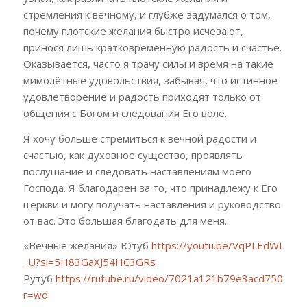
стремления к вечному, и глубже задумался о том,
почему плотские желания быстро исчезают,
принося лишь кратковременную радость и счастье.
Оказывается, часто я трачу силы и время на такие
мимолётные удовольствия, забывая, что истинное
удовлетворение и радость приходят только от
общения с Богом и следования Его воле.
Я хочу больше стремиться к вечной радости и
счастью, как духовное существо, проявлять
послушание и следовать наставлениям моего
Господа. Я благодарен за то, что принадлежу к Его
церкви и могу получать наставления и руководство
от вас. Это большая благодать для меня.
«
Вечные
желания»
Ютуб
https://youtu.be/VqPLEdWL-
_U?si=5H83GaXJ54HC3GRs
Рутуб
https://rutube.ru/video/7021a121b79e3acd75018b
r=wd