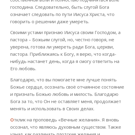
господина. Следовательно, быть слугой Бога
означает следовать по пути Иисуса Христа, что
говорить о решении даже умереть.
Своими устами признаю Иисуса своим Господом, а
пастора – Божьим слугой, но, честно говоря, не
уверена, готова ли умереть ради Бога, церкви,
пастора. Приближаясь к Богу, я верю, что когда-
нибудь настанет день, когда я смогу ответить на
Его любовь.
Благодарю, что вы помогаете мне лучше понять
Божье сердце, осознать своё отчаянное состояние
и признать Божью любовь и милость. Благодарю
Бога за то, что Он не оставляет меня, продолжает
менять и использовать в Своих делах.
О
тклик на проповедь «Вечные желания»
.
Я вновь
осознал, что являюсь духовным существом. Также
узнал, как различать плотские желания и