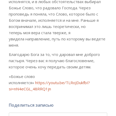
исполнятся, и в любых обстоятельствах выбирал
Божье Слово, что радовало Господа. Через
проповедь я поняла, что Слово, которое было с
Богом вначале, исполняется и на мне. Раньше я
воспринимал это лишь теоретически, но
теперь
моя вера
стала тверже, я
увидела
направление
, путь по которому вы ведете
меня
.
Благодарю Бога за то, что даровал мне доброго
пастыря. Через вас я получаю благословение,
которое очень хочу передать своим детям.
«Божье слово
исполняется»
https://youtu.be/TLRoJDukfbI?
si=nN4eCGL_48RRQ1jn
Поделиться записью