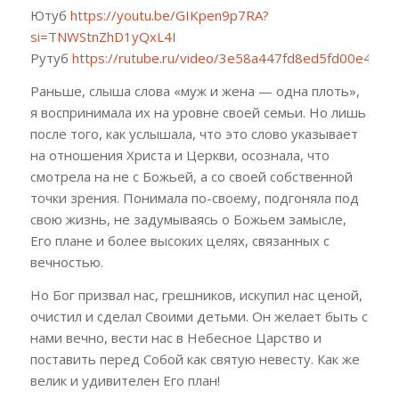
Ютуб
https://youtu.be/GIKpen9p7RA?
si=TNWStnZhD1yQxL4I
Рутуб
https://rutube.ru/video/3e58a447fd8ed5fd00e4e9
Раньше, слыша слова «муж и жена — одна плоть»,
я воспринимала их на уровне своей семьи. Но лишь
после того, как услышала, что это слово указывает
на отношения Христа и Церкви, осознала, что
смотрела на не с Божьей, а со своей собственной
точки зрения. Понимала по-своему, подгоняла под
свою жизнь, не задумываясь о Божьем замысле,
Его плане и более высоких целях, связанных с
вечностью.
Но Бог призвал нас, грешников, искупил нас ценой,
очистил и сделал Своими детьми. Он желает быть с
нами вечно, вести нас в Небесное Царство и
поставить перед Собой как святую невесту. Как же
велик и удивителен Его план!