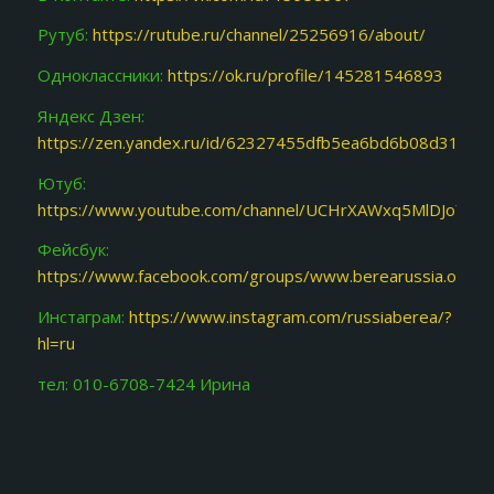
Рутуб:
https://rutube.ru/channel/25256916/about/
Одноклассники:
https://ok.ru/profile/145281546893
Яндекс Дзен:
https://zen.yandex.ru/id/62327455dfb5ea6bd6b08d31
Ютуб:
https://www.youtube.com/channel/UCHrXAWxq5MlDJoY87f
Фейсбук:
https://www.facebook.com/groups/www.berearussia.org/
Инстаграм:
https://www.instagram.com/russiaberea/?
hl=ru
тел: 010-6708-7424 Ирина