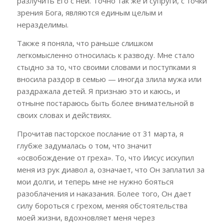
разлучить Его с ней. Точно так же и супруги, с точки
зрения Бога, являются единым целым и
неразделимы.
Также я поняла, что раньше слишком
легкомысленно относилась к разводу. Мне стало
стыдно за то, что своими словами и поступками я
вносила раздор в семью — иногда злила мужа или
раздражала детей. Я признаю это и каюсь, и
отныне постараюсь быть более внимательной в
своих словах и действиях.
Прочитав пасторское послание от 31 марта, я
глубже задумалась о том, что значит
«освобождение от греха». То, что Иисус искупил
меня из рук диавол а, означает, что Он заплатил за
мои долги, и теперь мне не нужно бояться
разоблачения и наказания. Более того, Он дает
силу бороться с грехом, меняя обстоятельства
моей жизни, вдохновляет меня через