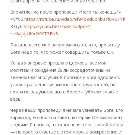
Благодарю за наставление и водительство.
Впечатление после проповеди «Чего ты хочешь?»
Рутуб
https://rutube.ru/video/9f94b9d6b4b3cf64671f6f4
Ютуб
https://youtu.be/Etx8FDb9pnE?
si=8ajojUKx2KKT3FN3
Больше всего мне запомнилось то, что, просить у
Бога надо то, что может совершить только Он.
Когда я впервые пришла в церковь, все мои
молитвы и ожидания были сосредоточены на
земном благополучии. Я просила у Бога здоровья,
успеха, разрешения жизненных трудностей, но
почти не задумывалась о более глубоком смысле
веры.
Через ваши проповеди я начала узнавать Бога, Его
характер, Его волю и завет, который Он заключил с
людьми. Я поняла, что конечная цель нашей жизни
— не просто счастье в этом мире, а воскресение и