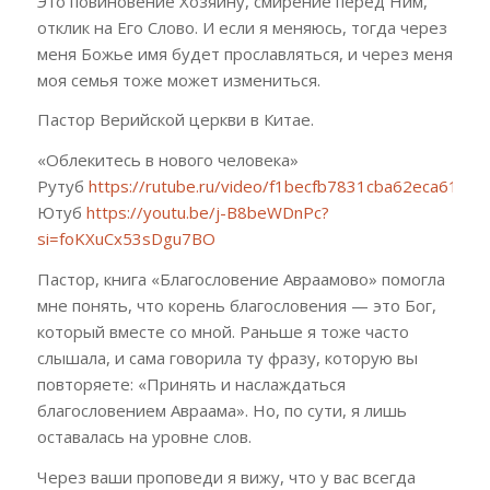
Это повиновение Хозяину, смирение перед Ним,
отклик на Его Слово. И если я меняюсь, тогда через
меня Божье имя будет прославляться, и через меня
моя семья тоже может измениться.
Пастор Верийской церкви в Китае.
«Облекитесь в нового человека»
Рутуб
https://rutube.ru/video/f1becfb7831cba62eca61cb8
Ютуб
https://youtu.be/j-B8beWDnPc?
si=foKXuCx53sDgu7BO
Пастор, книга «Благословение Авраамово» помогла
мне понять, что корень благословения — это Бог,
который вместе со мной. Раньше я тоже часто
слышала, и сама говорила ту фразу, которую вы
повторяете: «Принять и наслаждаться
благословением Авраама». Но, по сути, я лишь
оставалась на уровне слов.
Через ваши проповеди я вижу, что у вас всегда