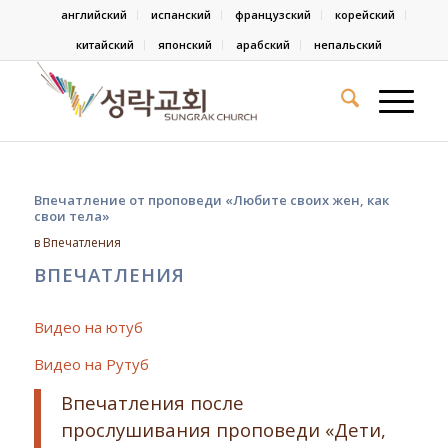
английский
испанский
французский
корейский
китайский
японский
арабский
непальский
Впечатление от проповеди «Любите своих жен, как
свои тела»
в
Впечатления
ВПЕЧАТЛЕНИЯ
Видео на ютуб
Видео на Рутуб
Впечатления после
прослушивания проповеди «Дети,