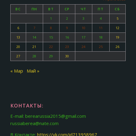
ВС
ПН
ВТ
СР
ЧТ
ПТ
СБ
1
2
3
4
5
6
7
8
9
10
11
12
13
14
15
16
17
18
19
20
21
22
23
24
25
26
27
28
29
30
« Мар
Май »
КОНТАКТЫ:
E-mail: berearussia2015@gmail.com
russiaberea@nate.com
В Контакте:
https://vk.com/id713958967