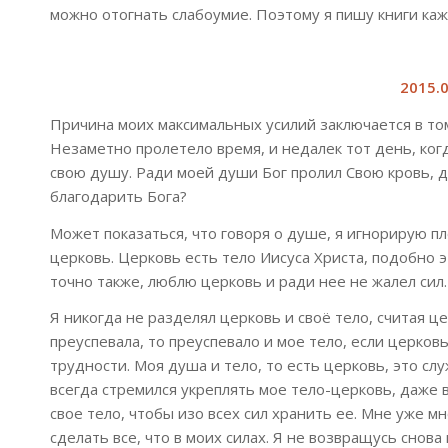
можно отогнать слабоумие. Поэтому я пишу книги ка
2015.0
Причина моих максимальных усилий заключается в том
Незаметно пролетело время, и недалек тот день, когд
свою душу. Ради моей души Бог пролил Свою кровь, да
благодарить Бога?
Может показаться, что говоря о душе, я игнорирую пл
церковь. Церковь есть тело Иисуса Христа, подобно э
точно также, люблю церковь и ради нее не жалел сил. 
Я никогда не разделял церковь и своё тело, считая ц
преуспевала, то преуспевало и мое тело, если церков
трудности. Моя душа и тело, то есть церковь, это сл
всегда стремился укреплять мое тело-церковь, даже 
свое тело, чтобы изо всех сил хранить ее. Мне уже мн
сделать все, что в моих силах. Я не возвращусь снов