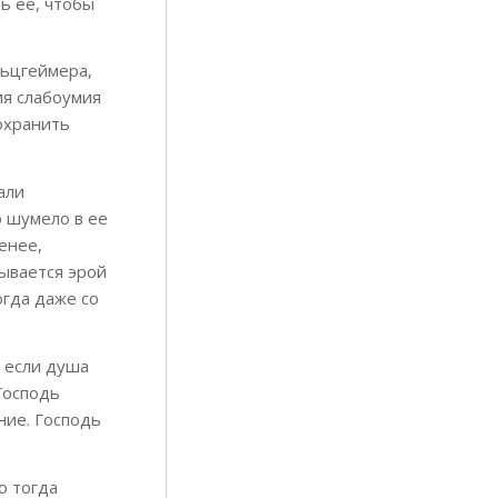
ь ее, чтобы
льцгеймера,
ия слабоумия
охранить
али
о шумело в ее
енее,
ывается эрой
огда даже со
 если душа
Господь
ние. Господь
о тогда