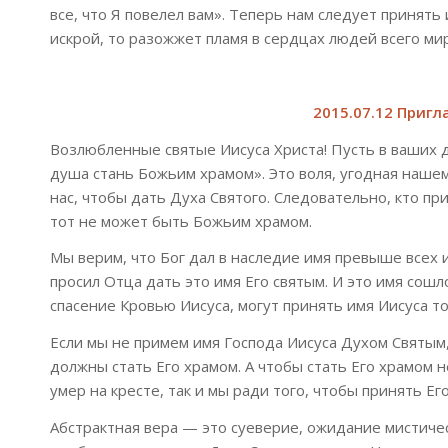
все, что Я повелел вам». Теперь нам следует принять
искрой, то разожжет пламя в сердцах людей всего мир
2015.07.12 Пригл
Возлюбленные святые Иисуса Христа! Пусть в ваших 
душа стань Божьим храмом». Это воля, угодная нашему
нас, чтобы дать Духа Святого. Следовательно, кто при
тот не может быть Божьим храмом.
Мы верим, что Бог дал в наследие имя превыше всех 
просил Отца дать это имя Его святым. И это имя сош
спасение Кровью Иисуса, могут принять имя Иисуса т
Если мы не примем имя Господа Иисуса Духом Святым
должны стать Его храмом. А чтобы стать Его храмом 
умер на кресте, так и мы ради того, чтобы принять Е
Абстрактная вера — это суеверие, ожидание мистиче