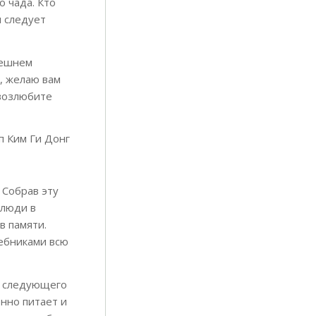
 чада. Кто
м следует
нешнем
, желаю вам
 возлюбите
п Ким Ги Донг
 Собрав эту
 люди в
в памяти.
чебниками всю
ля следующего
нно питает и