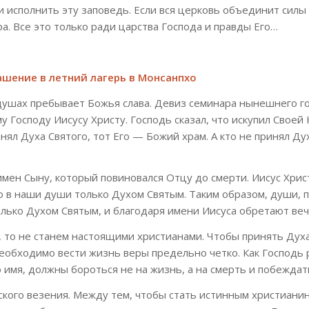
 и исполнить эту заповедь. Если вся церковь объединит силы
а. Все это только ради царства Господа и правды Его…
ашение в летний лагерь в Монсанпхо
душах пребывает Божья слава. Девиз семинара нынешнего г
 Господу Иисусу Христу. Господь сказал, что искупил Своей 
нял Духа Святого, тот Его — Божий храм. А кто не принял Ду
имен Сыну, который повиновался Отцу до смерти. Иисус Хрис
ло в наши души только Духом Святым. Таким образом, души,
олько Духом Святым, и благодаря имени Иисуса обретают ве
, то не станем настоящими христианами. Чтобы принять Дух
необходимо вести жизнь веры предельно четко. Как Господь 
го имя, должны бороться не на жизнь, а на смерть и побеждат
ского везения. Между тем, чтобы стать истинным христиани