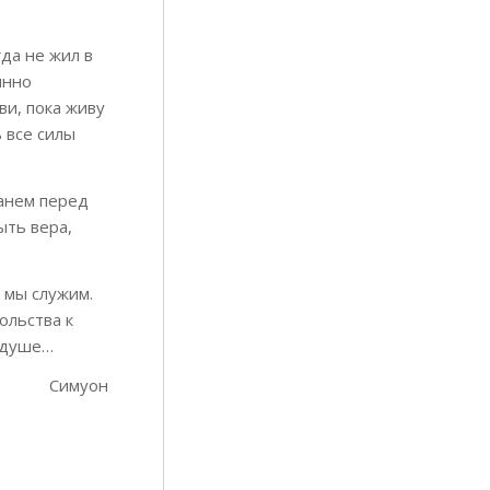
гда не жил в
янно
ви, пока живу
 все силы
танем перед
ыть вера,
 мы служим.
ольства к
й душе…
Симуон