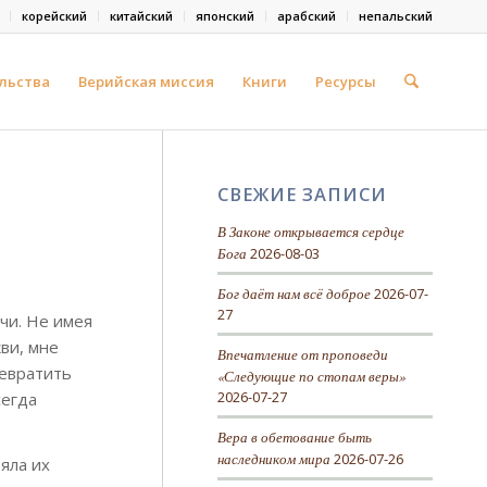
корейский
китайский
японский
арабский
непальский
льства
Верийская миссия
Книги
Ресурсы
СВЕЖИЕ ЗАПИСИ
В Законе открывается сердце
Бога
2026-08-03
Бог даёт нам всё доброе
2026-07-
27
чи. Не имея
ви, мне
Впечатление от проповеди
ревратить
«Следующие по стопам веры»
2026-07-27
сегда
Вера в обетование быть
наследником мира
2026-07-26
яла их