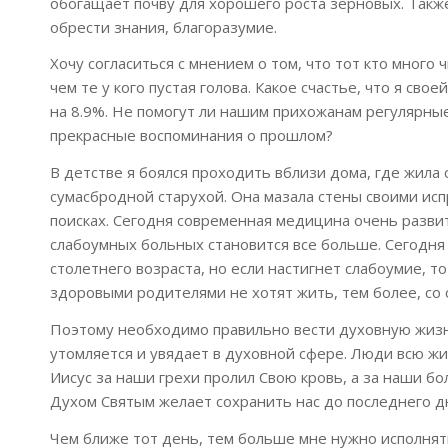
обогащает почву для хорошего роста зерновых. Также
обрести знания, благоразумие.
Хочу согласиться с мнением о том, что тот кто мног
чем те у кого пустая голова. Какое счастье, что я св
на 8.9%. Не помогут ли нашим прихожанам регулярны
прекрасные воспоминания о прошлом?
В детстве я боялся проходить вблизи дома, где жил
сумасбродной старухой. Она мазала стены своими испр
поисках. Сегодня современная медицина очень развита
слабоумных больных становится все больше. Сегодня
столетнего возраста, но если настигнет слабоумие, т
здоровыми родителями не хотят жить, тем более, со 
Поэтому необходимо правильно вести духовную жизнь
утомляется и увядает в духовной сфере. Люди всю жи
Иисус за наши грехи пролил Свою кровь, а за наши б
Духом Святым желает сохранить нас до последнего дн
Чем ближе тот день, тем больше мне нужно исполнят