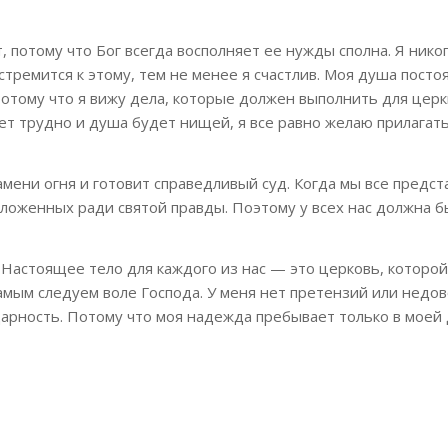
, потому что Бог всегда восполняет ее нужды сполна. Я нико
тремится к этому, тем не менее я счастлив. Моя душа посто
отому что я вижу дела, которые должен выполнить для церк
дет трудно и душа будет нищей, я все равно желаю прилагать
мени огня и готовит справедливый суд. Когда мы все предс
иложенных ради святой правды. Поэтому у всех нас должна б
. Настоящее тело для каждого из нас — это церковь, которой
амым следуем воле Господа. У меня нет претензий или недов
дарность. Потому что моя надежда пребывает только в мое