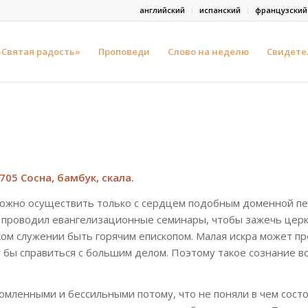
английский
испанский
французский
-Святая радость»
Проповеди
Слово на неделю
Свидете
705 Сосна, бамбук, скала.
зможно осуществить только с сердцем подобным доменной пе
а я проводил евангелизационные семинары, чтобы зажечь церк
ком служении быть горячим епископом. Малая искра может п
ог бы справиться с большим делом. Поэтому такое сознание в
омленными и бессильными потому, что не поняли в чем состо