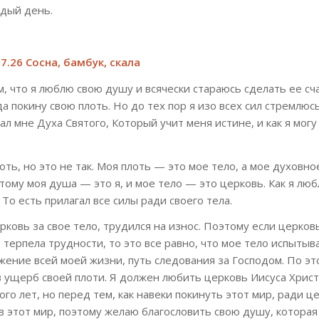
ждый день.
7.26 Сосна, бамбук, скала
, что я люблю свою душу и всячески стараюсь сделать ее сч
а покину свою плоть. Но до тех пор я изо всех сил стремлюс
л мне Духа Святого, Который учит меня истине, и как я могу
оть, но это не так. Моя плоть — это мое тело, а мое духовно
тому моя душа — это я, и мое тело — это церковь. Как я люб
То есть прилагал все силы ради своего тела.
ерковь за свое тело, трудился на износ. Поэтому если церков
ь терпела трудности, то это все равно, что мое тело испытыв
ужение всей моей жизни, путь следования за Господом. По эт
в ущерб своей плоти. Я должен любить церковь Иисуса Христа
ого лет, но перед тем, как навеки покинуть этот мир, ради ц
а в этот мир, поэтому желаю благословить свою душу, котора