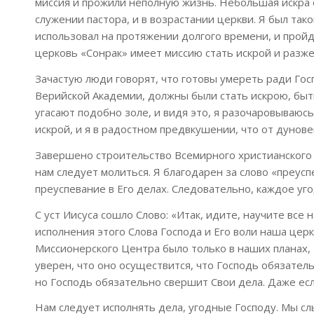
миссия и прожили неполную жизнь. Небольшая искра 
служении пастора, и в возрастании церкви. Я был тако
использовал на протяжении долгого времени, и пройдя
церковь «Сонрак» имеет миссию стать искрой и разж
Зачастую люди говорят, что готовы умереть ради Госп
Верийской Академии, должны были стать искрою, бы
угасают подобно золе, и видя это, я разочаровываюс
искрой, и я в радостном предвкушении, что от дунов
Завершено строительство Всемирного христианского л
нам следует молиться. Я благодарен за слово «преусп
преуспевание в Его делах. Следовательно, каждое уг
С уст Иисуса сошло Слово: «Итак, идите, научите все
исполнения этого Слова Господа и Его воли наша цер
Миссионерского Центра было только в наших планах, Г
уверен, что оно осуществится, что Господь обязатель
но Господь обязательно свершит Свои дела. Даже есл
Нам следует исполнять дела, угодные Господу. Мы с