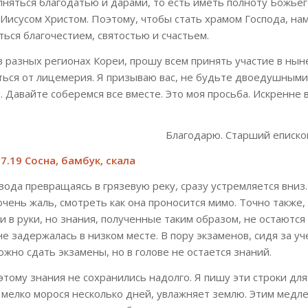
няться благодатью и дарами, то есть иметь полноту Божьего
Иисусом Христом. Поэтому, чтобы стать храмом Господа, на
ься благочестием, святостью и счастьем.
разных регионах Кореи, прошу всем принять участие в ны
ться от лицемерия. Я призываю вас, не будьте двоедушными
 Давайте соберемся все вместе. Это моя просьба. Искренне
Благодарю. Старший еписко
7.19 Сосна, бамбук, скала
вода превращаясь в грязевую реку, сразу устремляется вниз.
чень жаль, смотреть как она проносится мимо. Точно также,
 в руки, но знания, полученные таким образом, не остаются 
е задержалась в низком месте. В пору экзаменов, сидя за у
жно сдать экзамены, но в голове не остается знаний.
этому знания не сохранились надолго. Я пишу эти строки д
 мелко морося несколько дней, увлажняет землю. Этим медле