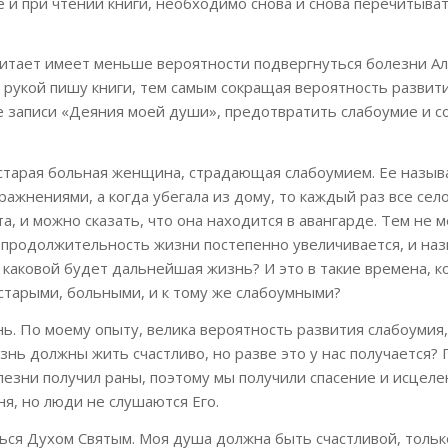
 и при чтении книги, необходимо снова и снова перечитыват
о читает имеет меньше вероятности подвергнуться болезни А
оей рукой пишу книги, тем самым сокращая вероятность развит
е записи «Деяния моей души», предотвратить слабоумие и с
а старая больная женщина, страдающая слабоумием. Ее назыв
ажнениями, а когда убегала из дому, то каждый раз все сел
, и можно сказать, что она находится в авангарде. Тем не м
 продолжительность жизни постепенно увеличивается, и наз
о каковой будет дальнейшая жизнь? И это в такие времена, к
старыми, больными, и к тому же слабоумными?
. По моему опыту, велика вероятность развития слабоумия,
знь должны жить счастливо, но разве это у нас получается? 
олезни получил раны, поэтому мы получили спасение и исцеле
я, но люди не слушаются Его.
ься Духом Святым. Моя душа должна быть счастливой, тольк