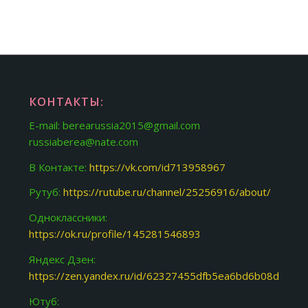
КОНТАКТЫ:
E-mail: berearussia2015@gmail.com
russiaberea@nate.com
В Контакте:
https://vk.com/id713958967
Рутуб:
https://rutube.ru/channel/25256916/about/
Одноклассники:
https://ok.ru/profile/145281546893
Яндекс Дзен:
https://zen.yandex.ru/id/62327455dfb5ea6bd6b08d31
Ютуб: