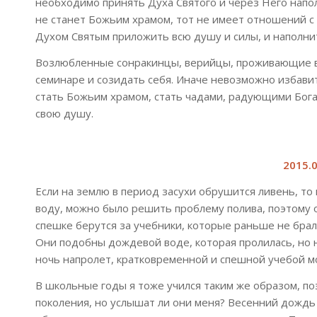
необходимо принять Духа Святого и через Него напол
не станет Божьим храмом, тот не имеет отношений с 
Духом Святым приложить всю душу и силы, и наполнит
Возлюбленные сонракинцы, верийцы, проживающие в 
семинаре и созидать себя. Иначе невозможно избави
стать Божьим храмом, стать чадами, радующими Бога.
свою душу.
2015.0
Если на землю в период засухи обрушится ливень, то 
воду, можно было решить проблему полива, поэтому о
спешке берутся за учебники, которые раньше не брали
Они подобны дождевой воде, которая пролилась, но н
ночь напролет, кратковременной и спешной учебой мо
В школьные годы я тоже учился таким же образом, по
поколения, но услышат ли они меня? Весенний дождь