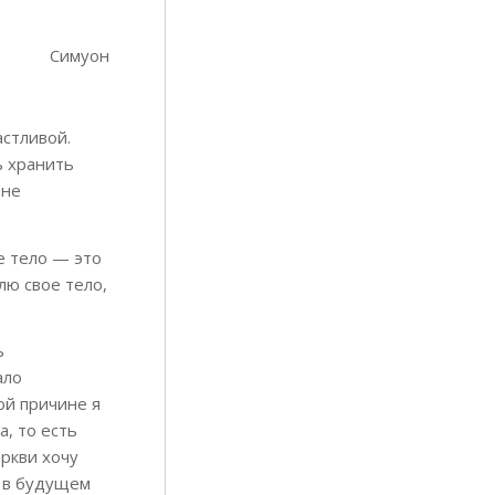
Симуон
астливой.
ь хранить
 не
е тело — это
лю свое тело,
ь
ало
ой причине я
, то есть
еркви хочу
я в будущем