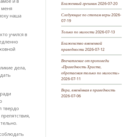
амое и в
Блаженный грешник
2026-07-20
ь меня
Следующие по стопам веры
2026-
эпоху наша
07-19
Только по милости
2026-07-13
кто учился в
медленно
Блаженство вмененной
уховной
праведности
2026-07-12
Впечатление от проповеди
«Праведность Христа,
ликие дела,
обретаемая только по милости»
 дать
2026-07-11
Вера, вменённая в праведность
 ради
2026-07-06
о
л твердо
 препятствия,
ательно.
 соблюдать