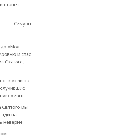
 и станет
Симуон
ода «Моя
Кровью и спас
ха Святого,
тос в молитве
 получившие
чную жизнь.
а Святого мы
ради нас
ь неверие.
ном,