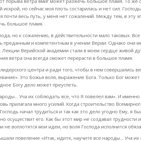
от порыва ветра вмиг может разжечь большое пламя. То же с
й искрой, но сейчас моя плоть состарилась и нет сил. Господ
 почти весь путь, у меня нет сожалений. Между тем, в эту 
ечь большое пламя.
ода, но к сожалению, в действительности мало таковых. Все 
ть преданным и компетентным в учении Верии. Однако они 
ь. Лекции Верийской академии стали в моем сердце живой д
ения ветра она всегда сможет перерасти в большое пламя.
идерского центра и ради того, чтобы в нем совершались ве
евание». Это Божья воля, выражение Бога. Только Бог может
одное Богу дело может преуспеть.
 народы… Уча их соблюдать все, что Я повелел вам». И именно
ковь прилагала много усилий. Когда строительство Всемирног
осподь начал трудиться и так как это дело угодно Ему, я бы
но осуществит его. Как бы этот мир не создавал трудности и
и не воплотятся мои идеи, но воля Господа исполнится обяз
лышали повеление «Итак, идите, научите все народы… Уча их