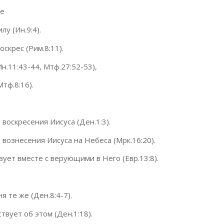
ие
у (Ин.9:4).
оскрес (Рим.8:11).
н.11:43-44, Мтф.27:52-53),
тф.8:16).
воскресения Иисуса (Ден.1:3).
вознесения Иисуса на Небеса (Мрк.16:20).
вует вместе с верующими в Него (Евр.13:8).
я те же (Ден.8:4-7).
твует об этом (Ден.1:18).