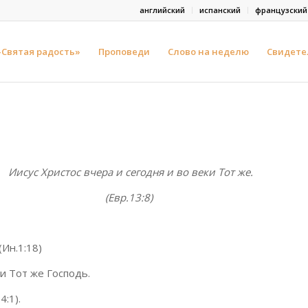
английский
испанский
французский
-Святая радость»
Проповеди
Слово на неделю
Свидете
Ии
с
ус Х
р
истос
вч
ера и
с
е
г
о
д
н
я и
в
о веки
Т
от
ж
е.
(Евр.13:8)
Ин.1:18)
ки Тот же Господь.
4:1).