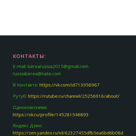
КОНТАКТЫ:
E-mail: berearussia2015@gmail.com
russiaberea@nate.com
В Контакте:
https://vk.com/id713958967
Рутуб:
https://rutube.ru/channel/25256916/about/
Одноклассники:
https://ok.ru/profile/145281546893
Яндекс Дзен:
https://zen.yandex.ru/id/62327455dfb5ea6bd6b08d31