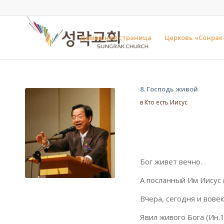
Домашняя страница
Церковь «Сонрак
8. Господь живой
в
Кто есть Иисус
Бог живет вечно.
А посланный Им Иисус (
Вчера, сегодня и вове
Явил живого Бога (Ин.1