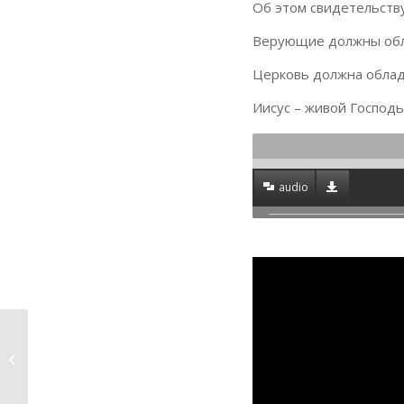
Об этом свидетельству
Верующие должны обл
Церковь должна облад
Иисус – живой Господь
audio
6 марта 2022 Иисус
ничего не отвечал