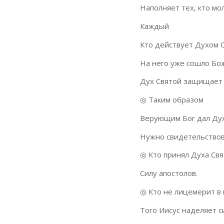
Наполняет тех, кто мол
Каждый
Кто действует Духом С
На него уже сошло Бо
Дух Святой защищает И
◎
Таким образом
Верующим Бог дал Дух
Нужно свидетельствов
◎
Кто принял Духа Свя
Силу апостолов.
◎
Кто не лицемерит в
Того Иисус наделяет с