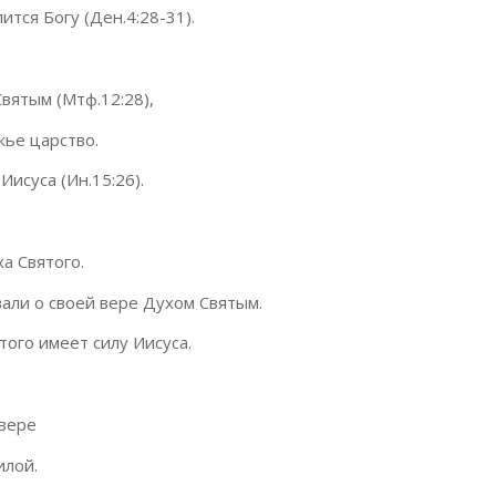
ится Богу (Ден.4:28-31).
вятым (Мтф.12:28),
жье царство.
исуса (Ин.15:26).
а Святого.
али о своей вере Духом Святым.
того имеет силу Иисуса.
 вере
илой.