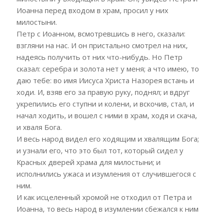
Иоанна перед входом в храм, просил у них
милостыни.
Петр с Иоанном, всмотревшись в него, сказали:
взгляни на нас. И он пристально смотрел на них,
надеясь получить от них что-нибудь. Но Петр
сказал: серебра и золота нет у меня; а что имею, то
даю тебе: во имя Иисуса Христа Назорея встань и
ходи. И, взяв его за правую руку, поднял; и вдруг
укрепились его ступни и колени, и вскочив, стал, и
начал ходить, и вошел с ними в храм, ходя и скача,
и хваля Бога.
И весь народ видел его ходящим и хвалящим Бога;
и узнали его, что это был тот, который сидел у
Красных дверей храма для милостыни; и
исполнились ужаса и изумления от случившегося с
ним.
И как исцеленный хромой не отходил от Петра и
Иоанна, то весь народ в изумлении сбежался к ним