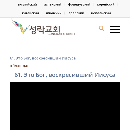
английский
испанский
французский
корейский
китайский
японский
арабский
непальский
61. Это Бог, воскресивший Иисуса
в
благодать
61. Это Бог, воскресивший Иисуса