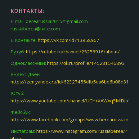
КОНТАКТЫ:
E-mail: berearussia2015@gmail.com
russiaberea@nate.com
В Контакте:
https://vk.com/id713958967
Рутуб:
https://rutube.ru/channel/25256916/about/
Одноклассники:
https://ok.ru/profile/145281546893
Яндекс Дзен:
https://zen.yandex.ru/id/62327455dfb5ea6bd6b08d31
Ютуб:
https://www.youtube.com/channel/UCHrXAWxq5MlDJoY87f
Фейсбук:
https://www.facebook.com/groups/www.berearussia.org/
Инстаграм:
https://www.instagram.com/russiaberea/?
hl=ru