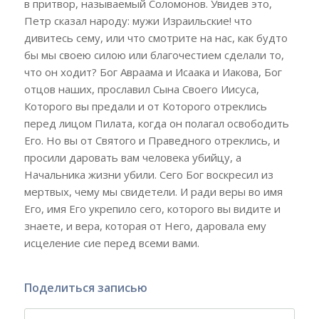
в притвор, называемый Соломонов. Увидев это,
Петр сказал народу: мужи Израильские! что
дивитесь сему, или что смотрите на нас, как будто
бы мы своею силою или благочестием сделали то,
что он ходит? Бог Авраама и Исаака и Иакова, Бог
отцов наших, прославил Сына Своего Иисуса,
Которого вы предали и от Которого отреклись
перед лицом Пилата, когда он полагал освободить
Его. Но вы от Святого и Праведного отреклись, и
просили даровать вам человека убийцу, а
Начальника жизни убили. Сего Бог воскресил из
мертвых, чему мы свидетели. И ради веры во имя
Его, имя Его укрепило сего, которого вы видите и
знаете, и вера, которая от Него, даровала ему
исцеление сие перед всеми вами.
Поделиться записью