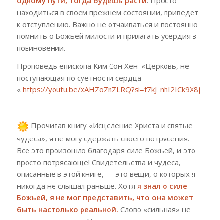
одному пути, тогда будешь расти
. Просто
находиться в своем прежнем состоянии, приведет
к отступлению. Важно не отчаиваться и постоянно
помнить о Божьей милости и прилагать усердия в
повиновении.
Проповедь епископа Ким Сон Хён
«Церковь, не
поступающая по суетности сердца
«
https://youtu.be/xAHZoZnZLRQ?si=f7kJ_nhI2ICk9X8j
Прочитав книгу «Исцеление Христа и святые
чудеса», я не могу сдержать своего потрясения.
Все это произошло благодаря силе Божьей, и это
просто потрясающе! Свидетельства и чудеса,
описанные в этой книге, — это вещи, о которых я
никогда не слышал раньше. Хотя
я знал о силе
Божьей, я не мог представить, что она может
быть настолько реальной.
Слово «сильная» не