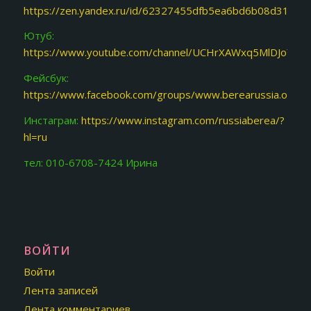
https://zen.yandex.ru/id/62327455dfb5ea6bd6b08d31
Ютуб:
https://www.youtube.com/channel/UCHrXAWxq5MlDJoY87f
Фейсбук:
https://www.facebook.com/groups/www.berearussia.org/
Инстаграм:
https://www.instagram.com/russiaberea/?
hl=ru
тел: 010-6708-7424 Ирина
ВОЙТИ
Войти
Лента записей
Лента комментариев