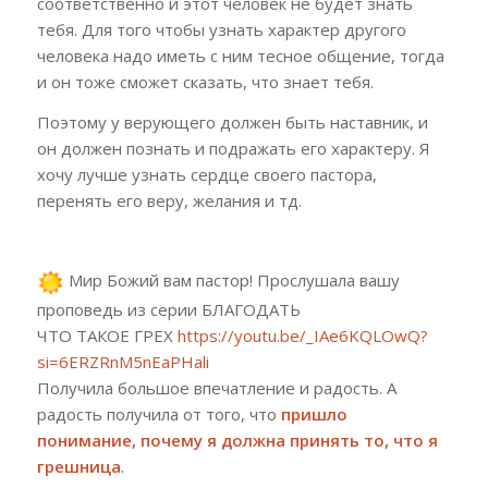
соответственно и этот человек не будет знать
тебя. Для того чтобы узнать характер другого
человека надо иметь с ним тесное о
бщение
, тогда
и он тоже сможет сказать, что знает тебя.
Поэтому у верующего должен быть наставник, и
он должен познать и подражать его характеру. Я
хочу лучше узнать сердце своего пастора,
перенять его веру, желания и тд.
Мир Божий вам пастор! Прослушала вашу
проповедь из серии БЛАГОДАТЬ
ЧТО ТАКОЕ ГРЕХ
https://youtu.be/_IAe6KQLOwQ?
si=6ERZRnM5nEaPHali
Получила большое впечатление и радость
.
А
радость получила от того
,
что
пришло
понимание
,
почему я должна принять то, что я
грешница
.