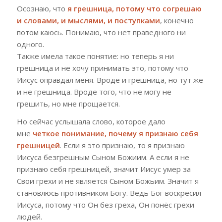
Осознаю, что
я грешница
,
потому что согрешаю
и словами, и мыслями, и поступками
,
конечно
потом каюсь
.
Понимаю, что нет праведного ни
одного
.
Также имела такое понятие
:
но теперь я ни
грешница и не хочу принимать это
,
потому что
Иисус оправдал меня
.
Вроде и грешница
,
но тут же
и не грешница
.
Вроде того, что не могу не
грешить, но мне прощается
.
Но сейчас услышала слово
,
которое дало
мне
четкое понимание
,
почему я признаю себя
грешницей
.
Если я это признаю
,
то я признаю
Иисуса безгрешным Сыном Божиим
.
А если я не
признаю себя грешницей
,
значит Иисус умер за
Свои грехи и не является Сыном Божьим
.
Значит я
становлюсь противником Богу
.
Ведь Бог воскресил
Иисуса
,
потому что Он без греха
,
Он понёс грехи
людей
.