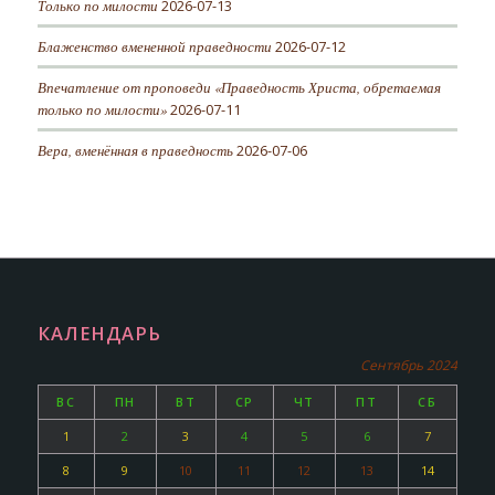
Только по милости
2026-07-13
Блаженство вмененной праведности
2026-07-12
Впечатление от проповеди «Праведность Христа, обретаемая
только по милости»
2026-07-11
Вера, вменённая в праведность
2026-07-06
КАЛЕНДАРЬ
Сентябрь 2024
ВС
ПН
ВТ
СР
ЧТ
ПТ
СБ
1
2
3
4
5
6
7
8
9
10
11
12
13
14