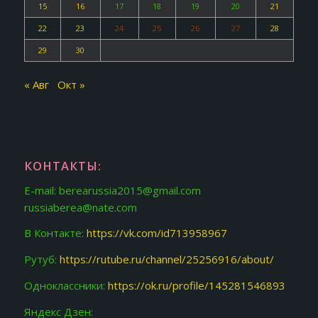
15
16
17
18
19
20
21
22
23
24
25
26
27
28
29
30
« Авг
Окт »
КОНТАКТЫ:
E-mail: berearussia2015@gmail.com
russiaberea@nate.com
В Контакте:
https://vk.com/id713958967
Рутуб:
https://rutube.ru/channel/25256916/about/
Одноклассники:
https://ok.ru/profile/145281546893
Яндекс Дзен: