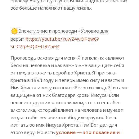
нашему Богу Отцу. Пусть Божья радость и счастье
всё больше наполняют вашу жизнь.
Впечатление к проповеди «Условие для
веры»
https://youtu.be/YuwZ4wOPqw8?
si=C7qPsQ0F3DfZ5el4
Проповедь важная для меня. Я поняла, как влияют
бесы на человека и как важно мне защищать себя
от них, а это жить верой во Христа. Я приняла
Христа в 1994 году и теперь имею силу и власть и
Имя Христа и могу изгонять бесов из людей, и сама
защищена от них благодаря крови Иисуса. Если
человек одержим алкоголизмом, то это есть бес
алкоголика, который влияет на человека и мучает
его, и чтобы человек освободился, нужно беса
изгнать во имя Иисуса Христа. Нам Бог дал для
этого веру. Но есть
условие — это покаяние и