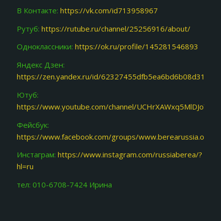
В Контакте:
https://vk.com/id713958967
Рутуб:
https://rutube.ru/channel/25256916/about/
Одноклассники:
https://ok.ru/profile/145281546893
Яндекс Дзен:
https://zen.yandex.ru/id/62327455dfb5ea6bd6b08d31
Ютуб:
https://www.youtube.com/channel/UCHrXAWxq5MlDJoY87f
Фейсбук:
https://www.facebook.com/groups/www.berearussia.org/
Инстаграм:
https://www.instagram.com/russiaberea/?
hl=ru
тел: 010-6708-7424 Ирина