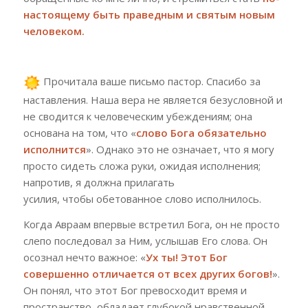
настоящему быть праведным и святым новым
человеком.
Прочитала ваше письмо пастор. Спасибо за
наставления. Наша вера не является безусловной и
не сводится к человеческим убеждениям; она
основана на том, что «
слово Бога обязательно
исполнится
». Однако это не означает, что я могу
просто сидеть сложа руки, ожидая исполнения;
напротив, я должна прилагать
усилия,
чтобы
обетованное слово исполнилось.
Когда
Авраам впервые встретил Бога, он не просто
слепо последовал за Ним, услышав Его слова. Он
осознал нечто важное: «
Ух ты! Этот Бог
совершенно отличается от всех других богов!
».
Он понял, что этот Бог превосходит время и
пространство, обладает глубокой нравственной