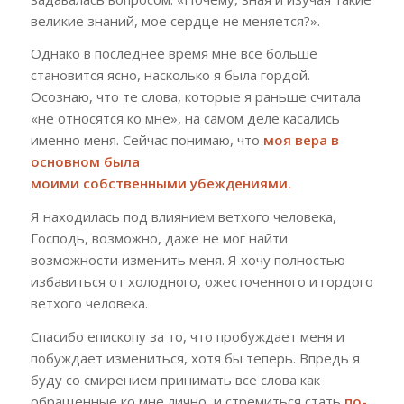
великие знаний, мое сердце не меняется?».
Однако
в последнее время мне все больше
становится ясно, насколько я была гордой.
Осознаю, что те слова, которые я раньше считала
«не относя
т
ся ко мне», на самом деле касались
именно меня. Сейчас понимаю, что
моя вера в
основном была
моими
собственными
убеждениями.
Я
находилась под влиянием ветхого человека,
Господь, возможно, даже не мог найти
возможности изменить меня. Я хочу полностью
избавиться от холодного, ожесточенного и гордого
ветхого человека.
Спасибо
епископу
за то, что пробуждает меня и
побуждает измениться, хотя бы теперь. Впредь я
буду со смирением принимать все слова как
обращенные ко мне лично, и стремиться стать
по-