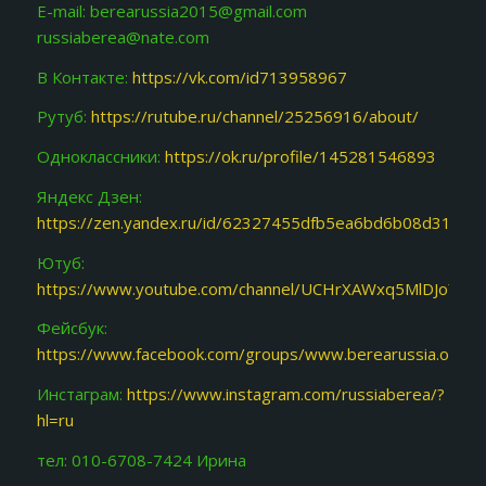
E-mail: berearussia2015@gmail.com
russiaberea@nate.com
В Контакте:
https://vk.com/id713958967
Рутуб:
https://rutube.ru/channel/25256916/about/
Одноклассники:
https://ok.ru/profile/145281546893
Яндекс Дзен:
https://zen.yandex.ru/id/62327455dfb5ea6bd6b08d31
Ютуб:
https://www.youtube.com/channel/UCHrXAWxq5MlDJoY87f
Фейсбук:
https://www.facebook.com/groups/www.berearussia.org/
Инстаграм:
https://www.instagram.com/russiaberea/?
hl=ru
тел: 010-6708-7424 Ирина