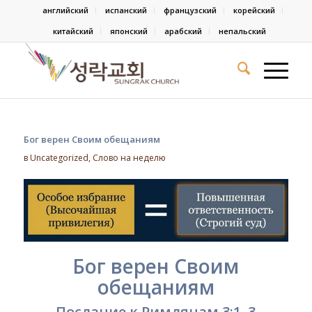
английский
испанский
французский
корейский
китайский
японский
арабский
непальский
Бог верен Своим обещаниям
в
Uncategorized
,
Слово на неделю
Бог верен Своим
обещаниям
Послание к Римлянам 3:1–3